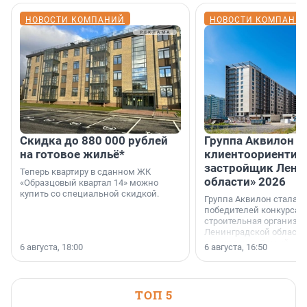
НОВОСТИ КОМПАНИЙ
НОВОСТИ КОМПАНИ
Скидка до 880 000 рублей
Группа Аквилон 
на готовое жильё*
клиентоориентир
застройщик Лени
Теперь квартиру в сданном ЖК
области» 2026
«Образцовый квартал 14» можно
купить со специальной скидкой.
Группа Аквилон стала 
победителей конкурса 
строительная организа
Ленинградской области 
номинации «Самый
6 августа, 18:00
6 августа, 16:50
клиентоориентированн
застройщик Ленинград
области».
ТОП 5