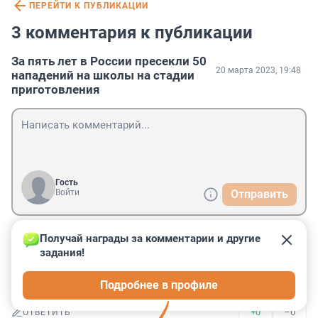
ПЕРЕЙТИ К ПУБЛИКАЦИИ
3 комментария к публикации
За пять лет в России пресекли 50
20 марта 2023, 19:48
нападений на школы на стадии
приготовления
Гость
Войти
Отправить
Получай награды за комментарии и другие 
Гость
3 мая 2023, 12:48
задания!
"Приготавливают - еду"

Подробнее в профиле
...на стадии ( этапе) подготовки....
+0
–0
ОТВЕТИТЬ