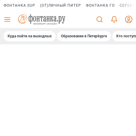
ФОНТАНКА SUP
(ОТ)ЛИЧНЫЙ ПИТЕР
ФОНТАНКА ГО
СЕРЕБР
Куда пойти на выходных
Образование в Петербурге
Кто поступ