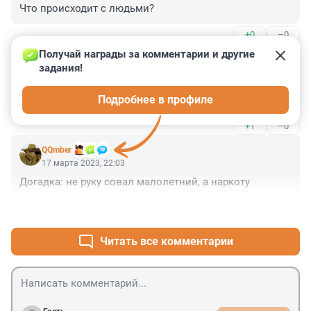
Что происходит с людьми?
+0
–0
Получай награды за комментарии и другие 
Гость
17 марта 2023, 22:06
задания!
Руку жать это как-то не по нашему не по американски 
Подробнее в профиле
надо обниматься и целоваться.
+1
–0
QQmber
17 марта 2023, 22:03
Догадка: не руку совал малолетний, а наркоту
+1
–0
Читать все комментарии