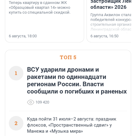
застройщик Лени
Теперь квартиру в сданном ЖК
области» 2026
«Образцовый квартал 14» можно
купить со специальной скидкой.
Группа Аквилон стала 
победителей конкурса 
строительная организа
Ленинградской области 
номинации «Самый
6 августа, 18:00
6 августа, 16:50
клиентоориентированн
застройщик Ленинград
области».
ТОП 5
ВСУ ударили дронами и
1
ракетами по одиннадцати
регионам России. Власти
сообщили о погибших и раненых
109 420
Куда пойти 31 июля–2 августа: праздник
2
флоксов, «Пространственный сдвиг» у
Манежа и «Музыка мира»