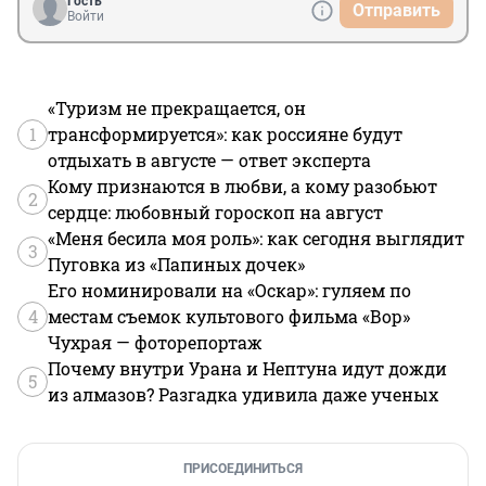
Гость
Отправить
Войти
«Туризм не прекращается, он
1
трансформируется»: как россияне будут
отдыхать в августе — ответ эксперта
Кому признаются в любви, а кому разобьют
2
сердце: любовный гороскоп на август
«Меня бесила моя роль»: как сегодня выглядит
3
Пуговка из «Папиных дочек»
Его номинировали на «Оскар»: гуляем по
4
местам съемок культового фильма «Вор»
Чухрая — фоторепортаж
Почему внутри Урана и Нептуна идут дожди
5
из алмазов? Разгадка удивила даже ученых
ПРИСОЕДИНИТЬСЯ