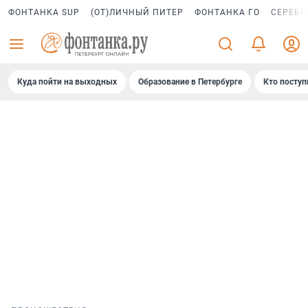
ФОНТАНКА SUP
(ОТ)ЛИЧНЫЙ ПИТЕР
ФОНТАНКА ГО
СЕРЕБР
Куда пойти на выходных
Образование в Петербурге
Кто поступ