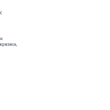
К
ны
кризиса,