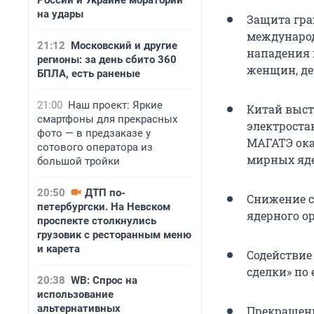
России и Украине мораторий
на удары
Защита гра
международ
21:12
Московский и другие
нападения 
регионы: за день сбито 360
женщин, де
БПЛА, есть раненые
21:00
Наш проект: Яркие
Китай выст
смартфоны для прекрасных
электроста
фото — в предзаказе у
МАГАТЭ ока
сотового оператора из
мирных яде
большой тройки
20:50
ДТП по-
Снижение с
петербургски. На Невском
ядерного о
проспекте столкнулись
грузовик с ресторанным меню
и карета
Содействие
сделки» по
20:38
WB: Спрос на
использование
альтернативных
Прекращени