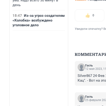
ума: надо всего 30 минут в
день
18:47
Из-за угроз создателям
0
«Колобка» возбуждено
уголовное дело
Увидели опечатку? В
КОММЕНТАР
Гость
12 мая 2023, 1
Silver867 24 Фев
Кац". - Вот на 
Гость
25 февраля 202