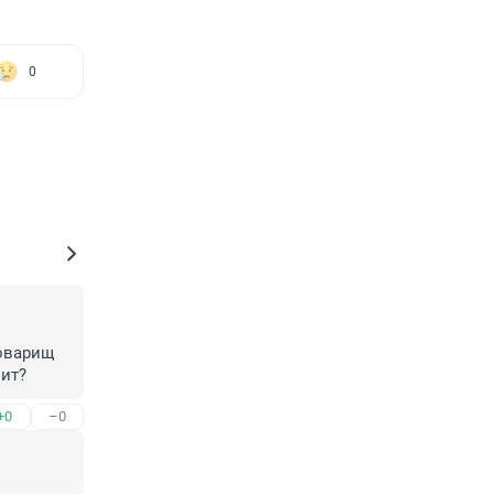
0
оварищ 
фит?
+0
–0