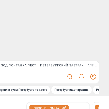
ЗСД ФОНТАНКА ФЕСТ
ПЕТЕРБУРГСКИЙ ЗАВТРАК
АФИША PLUS
тупил в вузы Петербурга по квоте
Петербург ищет креатив
Рейтинги
НОВОСТИ КОМПАНИЙ
НОВОС