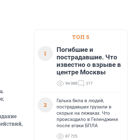
ТОП 5
Погибшие и
1
пострадавшие. Что
известно о взрыве в
центре Москвы
94 088
217
а.
е;
Галька била в людей,
2
пострадавших грузили в
скорые на лежаках. Что
здание
происходило в Геленджике
ействий,
после атаки БПЛА
87 725