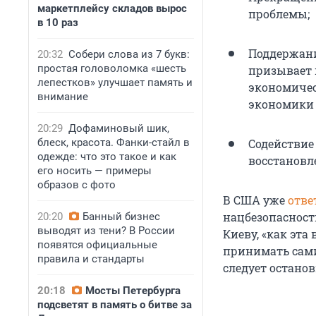
маркетплейсу складов вырос
проблемы;
в 10 раз
Поддержани
20:32
Собери слова из 7 букв:
простая головоломка «шесть
призывает
лепестков» улучшает память и
экономичес
внимание
экономики 
20:29
Дофаминовый шик,
блеск, красота. Фанки-стайл в
Содействие
одежде: что это такое и как
восстановл
его носить — примеры
образов с фото
В США уже
отве
нацбезопасност
20:20
Банный бизнес
выводят из тени? В России
Киеву, «как эта
появятся официальные
принимать сами
правила и стандарты
следует останов
20:18
Мосты Петербурга
подсветят в память о битве за