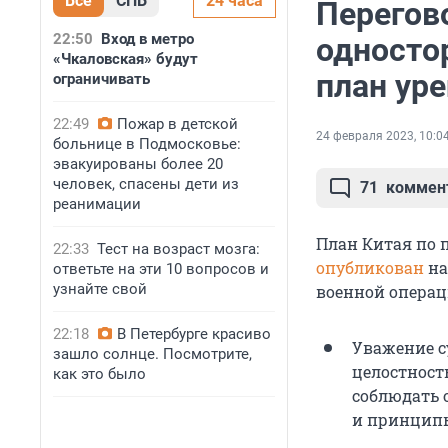
Все
СПБ
24 часа
Перегов
22:50
Вход в метро
односто
«Чкаловская» будут
план уре
ограничивать
22:49
Пожар в детской
24 февраля 2023, 10:0
больнице в Подмосковье:
эвакуированы более 20
человек, спасены дети из
71
коммен
реанимации
План Китая по 
22:33
Тест на возраст мозга:
опубликован
на
ответьте на эти 10 вопросов и
узнайте свой
военной операц
22:18
В Петербурге красиво
Уважение с
зашло солнце. Посмотрите,
целостност
как это было
соблюдать 
и принципы