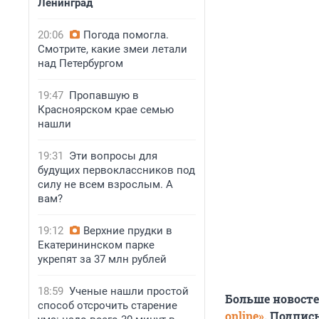
Ленинград
20:06
Погода помогла.
Смотрите, какие змеи летали
над Петербургом
19:47
Пропавшую в
Красноярском крае семью
нашли
19:31
Эти вопросы для
будущих первоклассников под
силу не всем взрослым. А
вам?
19:12
Верхние прудки в
Екатерининском парке
укрепят за 37 млн рублей
18:59
Ученые нашли простой
Больше новост
способ отсрочить старение
online»
. Подпис