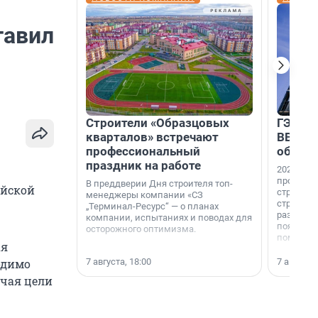
тавил
Строители «Образцовых
ГЭС, м
кварталов» встречают
ВВП: в
профессиональный
об ист
праздник на работе
2026-й —
професси
В преддверии Дня строителя топ-
ийской
строителе
менеджеры компании «СЗ
строителя
„Терминал-Ресурс“ — о планах
раз. В ГК
компании, испытаниях и поводах для
появился
осторожного оптимизма.
поменяла
ая
7 августа, 18:00
7 августа,
одимо
чая цели