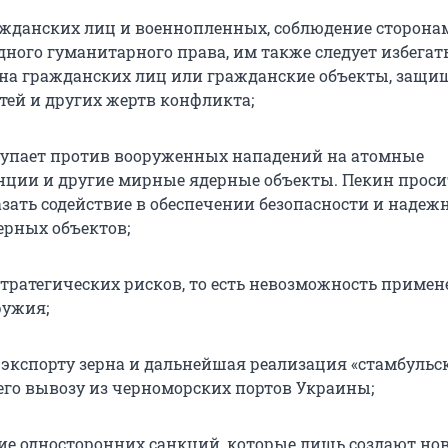
жданских лиц и военнопленных, соблюдение сторона
ного гуманитарного права, им также следует избегат
на гражданских лиц или гражданские объекты, защи
тей и других жертв конфликта;
упает против вооруженных нападений на атомные
нции и другие мирные ядерные объекты. Пекин проси
зать содействие в обеспечении безопасности и надеж
рных объектов;
тратегических рисков, то есть невозможность приме
ружия;
 экспорту зерна и дальнейшая реализация «стамбульс
 его вывозу из черноморских портов Украины;
е односторонних санкций, которые лишь создают но