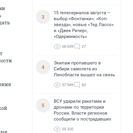
ми
15 телесериалов августа —
ь
3
выбор «Фонтанки»: «Коп-
щать
звезда», новые «Тед Лассо»
и «Джек Ричер»,
«Одержимость»
68 659
27
т
ности
Экипаж пропавшего в
4
Сибири самолета из
Ленобласти вышел на связь
нения
57 949
60
ВСУ ударили ракетами и
5
дронами по территории
кой
России. Власти регионов
сообщили о пострадавших
55 320
вые