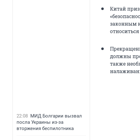
Китай приз
«безопасно
законным и
относиться
Прекращени
должны про
также необ
налаживани
22:08
МИД Болгарии вызвал
посла Украины из-за
вторжения беспилотника