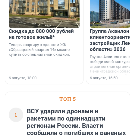
Скидка до 880 000 рублей
Группа Аквилон 
на готовое жильё*
клиентоориентир
застройщик Лени
Теперь квартиру в сданном ЖК
области» 2026
«Образцовый квартал 14» можно
купить со специальной скидкой.
Группа Аквилон стала 
победителей конкурса 
строительная организа
Ленинградской области 
номинации «Самый
6 августа, 18:00
6 августа, 16:50
клиентоориентированн
застройщик Ленинград
области».
ТОП 5
ВСУ ударили дронами и
1
ракетами по одиннадцати
регионам России. Власти
сообщили о погибших и раненых