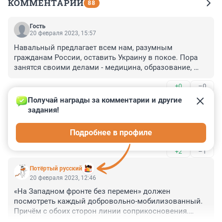
КОММЕНТАРИИ
88
Гость
20 февраля 2023, 15:57
Навальный предлагает всем нам, разумным 
гражданам России, оставить Украину в покое. Пора 
занятся своими делами - медицина, образование, 
экономика ждут модернизации. Пора прекратить 
+0
–0
собирать СМС-ками деньги на больных детей. На 
танки и ракеты есть средства у правительства, а на 
Получай награды за комментарии и другие 
Гость
детей - постоянно недостает. Дети наше будущее.
20 февраля 2023, 12:59
задания!
Сколько ещё сезонов можно создать от Подвального 
Подробнее в профиле
до Отвального 🤩
+2
–1
Потёртый русский
20 февраля 2023, 12:46
«На Западном фронте без перемен» должен 
посмотреть каждый добровольно-мобилизованный. 
Причём с обоих сторон линии соприкосновения.

Большинство иллюзий развеяться сами собой