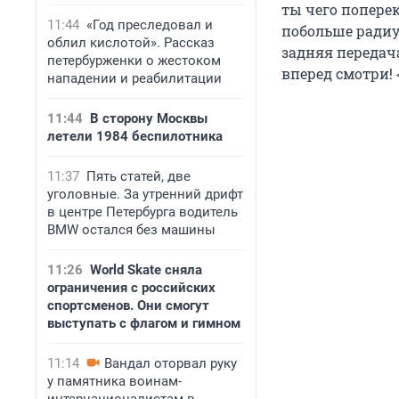
ты чего поперек-
11:44
«Год преследовал и
побольше радиус 
облил кислотой». Рассказ
задняя передача?
петербурженки о жестоком
вперед смотри! 
нападении и реабилитации
11:44
В сторону Москвы
летели 1984 беспилотника
11:37
Пять статей, две
уголовные. За утренний дрифт
в центре Петербурга водитель
BMW остался без машины
11:26
World Skate сняла
ограничения с российских
спортсменов. Они смогут
выступать с флагом и гимном
11:14
Вандал оторвал руку
у памятника воинам-