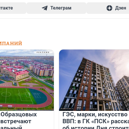
нтакте
Телеграм
Дзен
МПАНИЙ
«Образцовых
ГЭС, марки, искусство
 встречают
ВВП: в ГК «ПСК» расск
нальный
об истории Дня строит