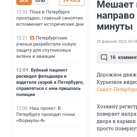
Все
СПБ
24 часа
Мешает н
12:33
Пока в Петербурге
направо 
прохладно, главный синоптик
минуты
вспоминает исторические дни
12:21
Петербургские
20 февраля 2023, 00:5
ученые разработали новую
защиту для спутниковых
антенн и авиации
16
коммен
12:09
Буйный пациент
Дорожное движе
раскидал фельдшера и
Курьезное виде
водителя скорой в Петербурге,
справляться с ним пришлось
Санкт-Петербур
полиции
Хозяину регист
12:00
Наш проект: В
повернет направ
Петербурге проходят гонки
«Формулы-4»
двора в карман
просто повернут