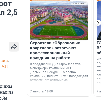
рот
л 2,5
Строители «Образцовых
ГЭС, м
кварталов» встречают
ВВП: в
профессиональный
об ист
праздник на работе
2026-й —
овия
.
професси
В преддверии Дня строителя топ-
и ЧП
строителе
менеджеры компании «СЗ
строителя
„Терминал-Ресурс“ — о планах
раз. В ГК
компании, испытаниях и поводах для
появился
осторожного оптимизма.
поменяла
ед ним
7 августа, 18:00
7 августа,
зжал из
тобы