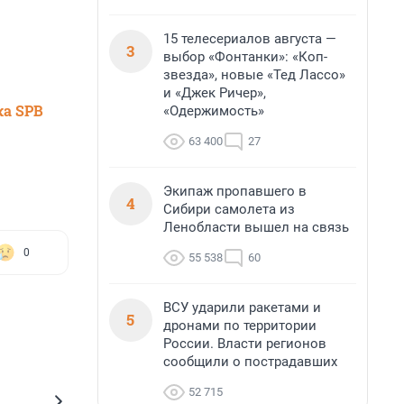
15 телесериалов августа —
3
выбор «Фонтанки»: «Коп-
звезда», новые «Тед Лассо»
и «Джек Ричер»,
ка SPB
«Одержимость»
63 400
27
Экипаж пропавшего в
4
Сибири самолета из
Ленобласти вышел на связь
0
55 538
60
ВСУ ударили ракетами и
5
дронами по территории
России. Власти регионов
сообщили о пострадавших
52 715