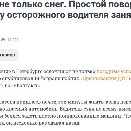
е только снег. Простой пово
у осторожного водителя заня
8
16 991
тариев
ние в Петербурге осложняют не только
погодные усл
о опубликовал 19 февраля паблик «
Пpизнaвaшки ДТП 
г
» во «ВКонтакте».
ратора пришлось почти три минуты ждать, когда пер
о красный автомобиль. Водитель, судя по всему, вые
 и боялся задеть плотно припаркованные машины. Ч
ь, он несколько раз сдавал назад.