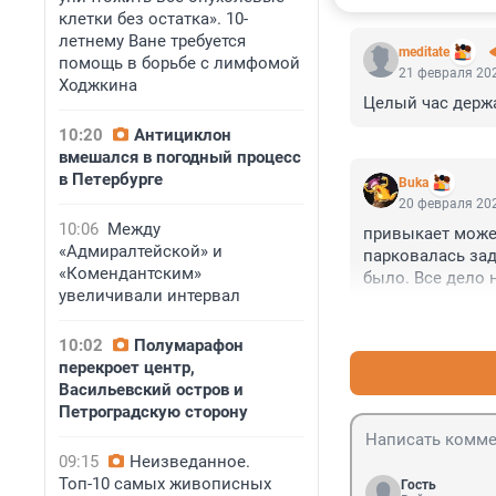
клетки без остатка». 10-
летнему Ване требуется
meditate
помощь в борьбе с лимфомой
21 февраля 202
Ходжкина
Целый час держа
10:20
Антициклон
вмешался в погодный процесс
в Петербурге
Buka
20 февраля 202
10:06
Между
привыкает может
«Адмиралтейской» и
парковалась зад
«Комендантским»
было. Все дело 
увеличивали интервал
10:02
Полумарафон
перекроет центр,
Васильевский остров и
Петроградскую сторону
09:15
Неизведанное.
Топ-10 самых живописных
Гость