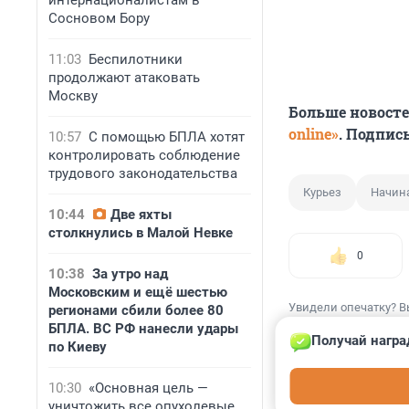
интернационалистам в
Сосновом Бору
11:03
Беспилотники
продолжают атаковать
Москву
Больше новост
online»
. Подпис
10:57
С помощью БПЛА хотят
контролировать соблюдение
трудового законодательства
Курьез
Начин
10:44
Две яхты
столкнулись в Малой Невке
0
10:38
За утро над
Московским и ещё шестью
Увидели опечатку? В
регионами сбили более 80
БПЛА. ВС РФ нанесли удары
Получай награ
по Киеву
10:30
«Основная цель —
КОММЕНТАР
уничтожить все опухолевые