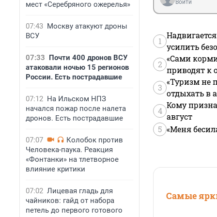
Войти
мест «Серебряного ожерелья»
07:43
Москву атакуют дроны
Надвигается
ВСУ
1
усилить без
«Сами корми
07:33
Почти 400 дронов ВСУ
2
атаковали ночью 15 регионов
приводят к 
России. Есть пострадавшие
«Туризм не 
3
отдыхать в а
07:12
На Ильском НПЗ
Кому призна
начался пожар после налета
4
август
дронов. Есть пострадавшие
5
«Меня бесил
07:07
Колобок против
Человека-паука. Реакция
«Фонтанки» на тлетворное
влияние критики
07:02
Лицевая гладь для
Самые ярки
чайников: гайд от набора
петель до первого готового