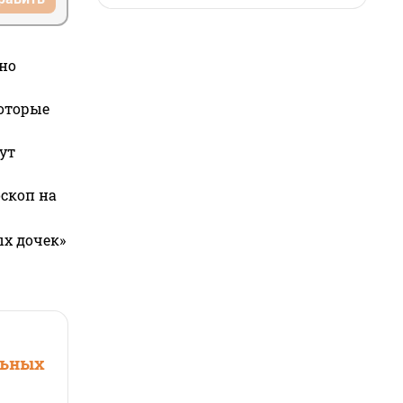
но
которые
ут
оскоп на
ых дочек»
льных