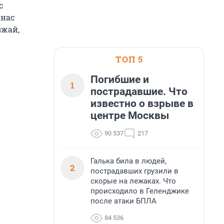
с
 нас
зжай,
ТОП 5
Погибшие и
1
пострадавшие. Что
известно о взрыве в
центре Москвы
90 537
217
Галька била в людей,
2
пострадавших грузили в
скорые на лежаках. Что
происходило в Геленджике
после атаки БПЛА
84 536