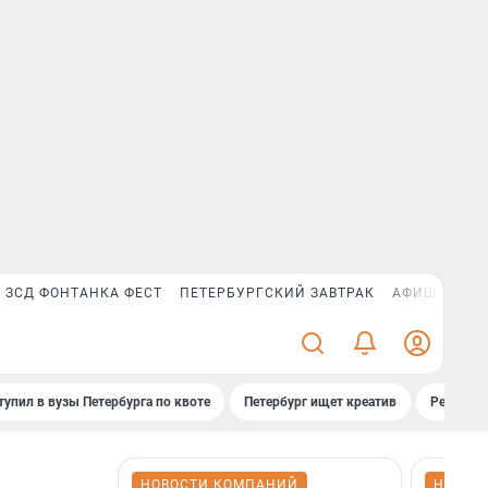
ЗСД ФОНТАНКА ФЕСТ
ПЕТЕРБУРГСКИЙ ЗАВТРАК
АФИША PLUS
тупил в вузы Петербурга по квоте
Петербург ищет креатив
Рейтинги
НОВОСТИ КОМПАНИЙ
НОВОС