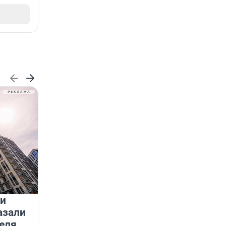
 и
На водоёмах Ленобласти
азали
заработали новые базовые
еля
станции МегаФона