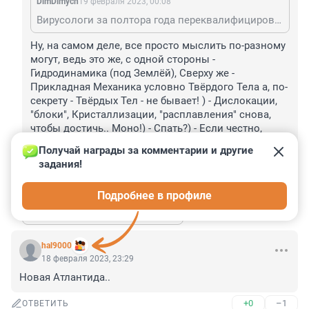
DimDimych
19 февраля 2023, 00:08
Вирусологи за полтора года переквалифицировались в сейсмологи... А диван все тот же.
Ну, на самом деле, все просто мыслить по-разному 
могут, ведь это же, с одной стороны - 
Гидродинамика (под Землёй), Сверху же - 
Прикладная Механика условно Твёрдого Тела а, по-
секрету - Твёрдых Тел - не бывает! ) - Дислокации, 
"блоки", Кристаллизации, "расплавления" снова, 
чтобы достичь.. Моно!) - Спать?) - Если честно, 
Господи, ещё немного на Фонтанке похулиганить 
Получай награды за комментарии и другие 
хочется! ) - Не переборщи! )
задания!
+1
–1
ОТВЕТИТЬ
Подробнее в профиле
Показать ещё 1 ответ
hal9000
18 февраля 2023, 23:29
Новая Атлантида..
+0
–1
ОТВЕТИТЬ