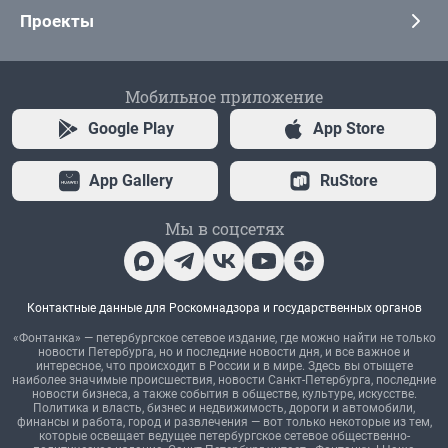
Проекты
Мобильное приложение
Google Play
App Store
App Gallery
RuStore
Мы в соцсетях
Контактные данные для Роскомнадзора и государственных органов
«Фонтанка» — петербургское сетевое издание, где можно найти не только
новости Петербурга, но и последние новости дня, и все важное и
интересное, что происходит в России и в мире. Здесь вы отыщете
наиболее значимые происшествия, новости Санкт-Петербурга, последние
новости бизнеса, а также события в обществе, культуре, искусстве.
Политика и власть, бизнес и недвижимость, дороги и автомобили,
финансы и работа, город и развлечения — вот только некоторые из тем,
которые освещает ведущее петербургское сетевое общественно-