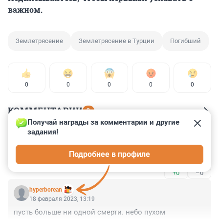
важном.
Землетрясение
Землетрясение в Турции
Погибший
0
0
0
0
0
КОММЕНТАРИИ
2
Получай награды за комментарии и другие 
задания!
Гость
19 февраля 2023, 22:23
Подробнее в профиле
О Боже, я так надеялась, что его найдут живым🥺😢
+0
–0
hyperborean
18 февраля 2023, 13:19
пусть больше ни одной смерти. небо пухом