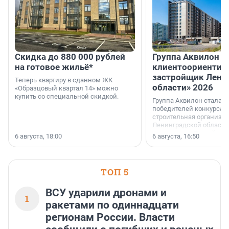
Скидка до 880 000 рублей
Группа Аквилон 
на готовое жильё*
клиентоориентир
застройщик Лени
Теперь квартиру в сданном ЖК
области» 2026
«Образцовый квартал 14» можно
купить со специальной скидкой.
Группа Аквилон стала 
победителей конкурса 
строительная организа
Ленинградской области 
номинации «Самый
6 августа, 18:00
6 августа, 16:50
клиентоориентированн
застройщик Ленинград
области».
ТОП 5
ВСУ ударили дронами и
1
ракетами по одиннадцати
регионам России. Власти