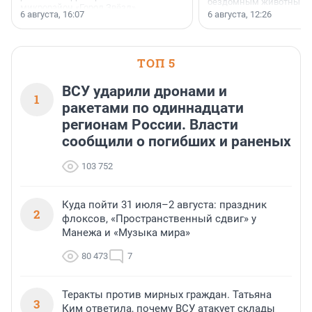
бездомным животным 
микрорайон «Город Звёзд».
заключили соглашение
6 августа, 16:07
6 августа, 12:26
стратегическом сотрудн
ТОП 5
ВСУ ударили дронами и
1
ракетами по одиннадцати
регионам России. Власти
сообщили о погибших и раненых
103 752
Куда пойти 31 июля–2 августа: праздник
2
флоксов, «Пространственный сдвиг» у
Манежа и «Музыка мира»
80 473
7
Теракты против мирных граждан. Татьяна
3
Ким ответила, почему ВСУ атакует склады