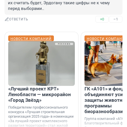
их считать будет, Эрдогану такие цифры не к чему 
перед выборами..
+0
–1
ОТВЕТИТЬ
НОВОСТИ КОМПАНИЙ
НОВОСТИ КОМПАНИ
«Лучший проект КРТ»
ГК «А101» и фонд
Ленобласти — микрорайон
объединяют усил
«Город Звёзд»
защиты животных
программы
Победителем профессионального
биоразнообразия
конкурса «Лучшая строительная
организация 2025 года» в номинации
Группа компаний «А101»
«За лучший проект комплексного
Благотворительный фо
развития территорий» стал жилой