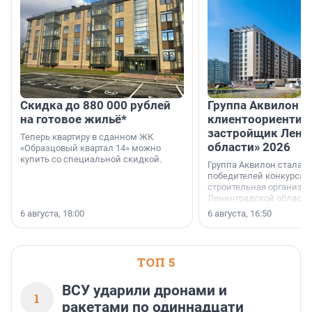
Скидка до 880 000 рублей
Группа Аквилон 
на готовое жильё*
клиентоориентир
застройщик Лени
Теперь квартиру в сданном ЖК
области» 2026
«Образцовый квартал 14» можно
купить со специальной скидкой.
Группа Аквилон стала 
победителей конкурса 
строительная организа
Ленинградской области 
номинации «Самый
6 августа, 18:00
6 августа, 16:50
клиентоориентированн
застройщик Ленинград
области».
ТОП 5
ВСУ ударили дронами и
1
ракетами по одиннадцати