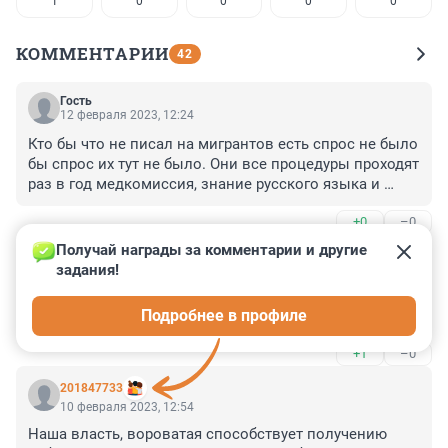
1
0
0
0
0
КОММЕНТАРИИ
42
Гость
12 февраля 2023, 12:24
Кто бы что не писал на мигрантов есть спрос не было 
бы спрос их тут не было. Они все процедуры проходят 
раз в год медкомиссия, знание русского языка и 
остальные на это потратив 40000 рублей как 
+0
–0
получили патент оплачивает каждый месяц налог 
8000 рублей, каждый месяц регистрации 3000 рублей. 
Получай награды за комментарии и другие 
Гость
И так если пол года работать и уехать каждый месяц 
10 февраля 2023, 21:23
задания!
мигранты оплачивает 17700 рублей. Вот теперь 
Все нормальные страны защищают свой рынок труда. 
посчитайте сколько денег от мигрантов в месяц 
Подробнее в профиле
И только у нас тут проходной двор.
получает бюджет? Один раз мер города Собянин 
сказал получение налоги от мигрантов привисили 
+1
–0
налогов нефтяной компаний. Но Собянина дали 
понять не стоить про такие вещи говорить
201847733
10 февраля 2023, 12:54
Наша власть, вороватая способствует получению 