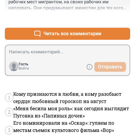
рабочих мест мигрантом, на своих рабочих им 
наплевать. Они придумывают амнистии для тех кого 
депортировали. Выдумывают прямые поезда..Больше 
+1
–0
стало мигрантов из за жадности застройщиков и 
других барыг. Последние думают что отсидеться в 
своих дворцах, но их дочери и жены ходят по улицам 
Читать все комментарии
по которым рыщут те, кого привезли их жадные 
папы. Они уже сбились в национальные преступные 
группировки. И другой вопрос, а почему нельзя 
привести людей с Донбасса, с Белоруссии?!?!?!?
Гость
Отправить
Войти
Кому признаются в любви, а кому разобьют
1
сердце: любовный гороскоп на август
«Меня бесила моя роль»: как сегодня выглядит
2
Пуговка из «Папиных дочек»
Его номинировали на «Оскар»: гуляем по
3
местам съемок культового фильма «Вор»