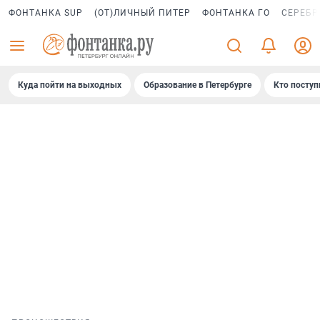
ФОНТАНКА SUP
(ОТ)ЛИЧНЫЙ ПИТЕР
ФОНТАНКА ГО
СЕРЕБР
Куда пойти на выходных
Образование в Петербурге
Кто поступ