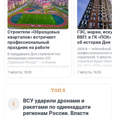
Строители «Образцовых
ГЭС, марки, искус
кварталов» встречают
ВВП: в ГК «ПСК» р
профессиональный
об истории Дня с
праздник на работе
2026-й — юбилейный го
профессионального пр
В преддверии Дня строителя топ-
строителей. 9 августа 2
менеджеры компании «СЗ
строителя будет отмечат
„Терминал-Ресурс“ — о планах
раз. В ГК «ПСК» напомни
компании, испытаниях и поводах для
появился праздник и к
осторожного оптимизма.
7 августа, 18:00
7 августа, 16:20
поменялась роль строит
ТОП 5
ВСУ ударили дронами и
1
ракетами по одиннадцати
регионам России. Власти