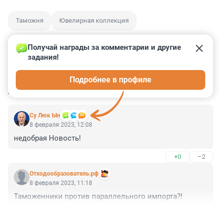
Таможня
Ювелирная коллекция
Получай награды за комментарии и другие 
задания!
0
0
0
0
0
Подробнее в профиле
КОММЕНТАРИИ
3
Су Люк Ын
8 февраля 2023, 12:08
недобрая Новость!
+0
–2
Отходообразователь.рф
8 февраля 2023, 11:18
Таможенники против параллельного импорта?!
+2
–2