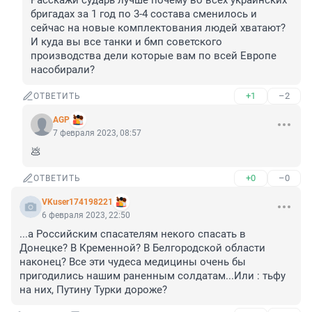
Расскажи сударь лучше почему во всех украинских 
бригадах за 1 год по 3-4 состава сменилось и 
сейчас на новые комплектования людей хватают? 
И куда вы все танки и бмп советского 
производства дели которые вам по всей Европе 
насобирали?
+1
–2
ОТВЕТИТЬ
AGP
7 февраля 2023, 08:57
💩
+0
–0
ОТВЕТИТЬ
VKuser174198221
6 февраля 2023, 22:50
...а Российским спасателям некого спасать в 
Донецке? В Кременной? В Белгородской области 
наконец? Все эти чудеса медицины очень бы 
пригодились нашим раненным солдатам...Или : тьфу 
на них, Путину Турки дороже?