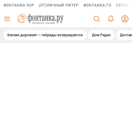
ФОНТАНКА SUP
(ОТ)ЛИЧНЫЙ ПИТЕР
ФОНТАНКА ГО
СЕРЕБР
Бензин дорожает — гибриды возвращаются
Дом Радио
Достав