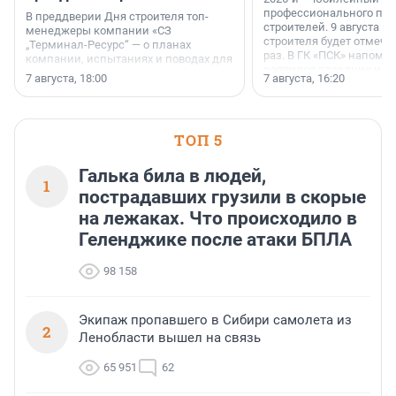
профессионального пр
В преддверии Дня строителя топ-
строителей. 9 августа 2
менеджеры компании «СЗ
строителя будет отмечат
„Терминал-Ресурс“ — о планах
раз. В ГК «ПСК» напомни
компании, испытаниях и поводах для
появился праздник и к
осторожного оптимизма.
7 августа, 18:00
7 августа, 16:20
поменялась роль строит
ТОП 5
Галька била в людей,
1
пострадавших грузили в скорые
на лежаках. Что происходило в
Геленджике после атаки БПЛА
98 158
Экипаж пропавшего в Сибири самолета из
2
Ленобласти вышел на связь
65 951
62