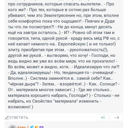
про сотрудников, которые спасать вылетели.. - Про 
кого же? - Про тех, которые в сотню раз больше 
убивают, чем это Землетрясение но, при этом, вполне 
себя комфортно пока что ощущают! - Певчих и Дудя 
ты что ли посмотрел?! - Не до конца, минут десять 
ещё на завтра осталось..) - И? - Ровно об этом там и 
говорится, типа, одной рукой - краду весь мёд РФ но, с 
неё капает немного на.. Европейскую ( и не только!) 
элиту, приобретая при этом.. - рукопожатность(!), 
другой же рукой.. - вытворяю, что хочу! - Господи, но 
ведь видно же уже во всём мире, что не прокатило! - 
Во всём, может и видно, хотя.. - Идеализирую что ли?! 
- Да, идеализируешь! - Но, тенденция-то - очевидна! - 
Вполне..) - Система замкнётся в.. самой себе? Как.. 
"чёрная дыра"? - Затем.. - взорвётся!..) - Как.. Солнце? - 
От.. материала многое зависит..) - Где же столько.. 
материала хорошего набрать, Господи? ) - Столько - не 
набрать, но Свойство "материала" изменить - 
возможно! )
+1
–4
ОТВЕТИТЬ
Алик-1