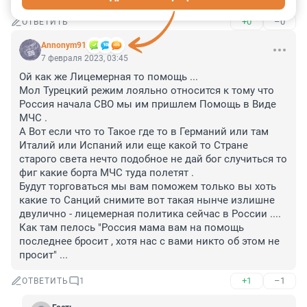
+0
–0
ОТВЕТИТЬ
Annonym91
7 февраля 2023, 03:45
Ой как же Лицемерная то помощь ...

Мол Турецкий режим лояльно относится к тому что 
Россия начала СВО мы им пришлем Помощь в Виде 
МЧС .

А Вот если что то Такое где то в Германий или там 
Италий или Испаний или еще какой то Стране 
старого света нечто подобное не дай бог случиться то 
фиг какие борта МЧС туда полетят .

Будут торговаться мы вам поможем только вы хоть 
какие то Санций снимите вот такая нынче излишне 
двулично - лицемерная политика сейчас в России ....

Как там пелось "Россия мама вам на помощь 
последнее бросит , хотя нас с вами никто об этом не 
просит" ...
+1
–1
ОТВЕТИТЬ
1