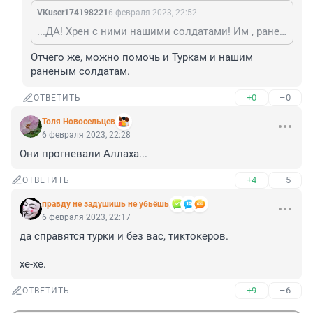
VKuser174198221
6 февраля 2023, 22:52
...ДА! Хрен с ними нашими солдатами! Им , раненным, чудеса медицины- не нужны!
Отчего же, можно помочь и Туркам и нашим 
раненым солдатам.
+0
–0
ОТВЕТИТЬ
Толя Новосельцев
6 февраля 2023, 22:28
Они прогневали Аллаха...
+4
–5
ОТВЕТИТЬ
правду не задушишь не убьёшь
6 февраля 2023, 22:17
да справятся турки и без вас, тиктокеров.

хе-хе.
+9
–6
ОТВЕТИТЬ