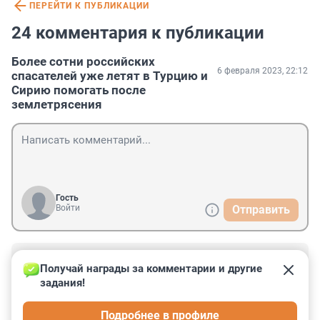
ПЕРЕЙТИ К ПУБЛИКАЦИИ
24 комментария к публикации
Более сотни российских
6 февраля 2023, 22:12
спасателей уже летят в Турцию и
Сирию помогать после
землетрясения
Гость
Войти
Отправить
Гость
7 февраля 2023, 11:45
Получай награды за комментарии и другие 
задания!
А как же военная помощь Украине. И закрытое небо 
для российской авиации. Думаете они оценят 
Подробнее в профиле
помощь и проникнуться к России?