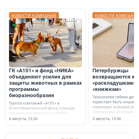
НОВОСТИ КОМПАНИЙ
НОВОСТИ КОМПАНИ
ГК «А101» и фонд «НИКА»
Петербуржцы
объединяют усилия для
возвращаются к
защиты животных в рамках
«раскладушкам» 
программы
«книжкам»
биоразнообразия
Технология гибких дисп
перестает быть нишевы
Группа компаний «А101» и
переходит в разряд вос
Благотворительный фонд помощи
повседневных решений
бездомным животным «НИКА»
заключили соглашение о
6 августа, 12:26
5 августа, 13:56
стратегическом сотрудничестве.