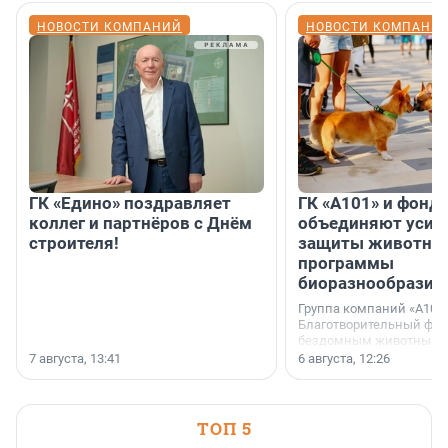
НОВОСТИ КОМПАНИЙ
НОВОСТИ КОМПАНИ
ГК «Едино» поздравляет
ГК «А101» и фонд
коллег и партнёров с Днём
объединяют усил
строителя!
защиты животных
программы
биоразнообразия
Группа компаний «А101»
Благотворительный фо
бездомным животным 
заключили соглашение
7 августа, 13:41
6 августа, 12:26
стратегическом сотрудн
ТОП 5