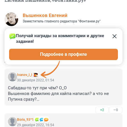
Вышенков Евгений
Заместитель главного редактора "Фонтанки.ру"
Получай награды за комментарии и другие 
задания!
0
0
0
0
0
Подробнее в профиле
КОММЕНТАРИИ
4
Ivanov_I_I
30 декабря 2022, 01:54
Сабадаш-то тут при чём? О_О 

Вышенков фамилию для хайпа написал? а что не 
Путина сразу?

+2
–0
Ну тётка решила за бабло разрулить конфликт 
поставщиков фруктов. Оказалась крайней. Не 
Boris_93*1
повезло.
29 декабря 2022, 16:54