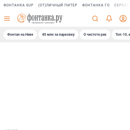
ФОНТАНКА SUP
(ОТ)ЛИЧНЫЙ ПИТЕР
ФОНТАНКА ГО
СЕРЕБР
Фонтан на Неве
40 млн за парковку
О чистоте рек
Топ-10, 