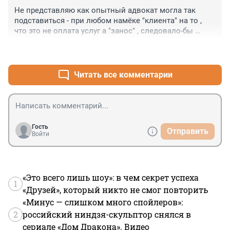
Не представляю как опытный адвокат могла так 
подставиться - при любом намёке "клиента" на то , 
что это не оплата услуг а "занос" , следовало-бы 
послать подальше . Хотя , скорее всего , читателям Ф " 
+0
–0
кинули кость" , а реальные подробности гораздо 
интереснее :)
Читать все комментарии
Гость
Отправить
Войти
«Это всего лишь шоу»: в чем секрет успеха
1
«Друзей», который никто не смог повторить
«Минус — слишком много спойлеров»:
2
российский ниндзя-скульптор снялся в
сериале «Дом Дракона». Видео