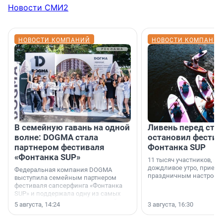
Новости СМИ2
НОВОСТИ КОМПАНИЙ
НОВОСТИ КОМПАНИ
В семейную гавань на одной
Ливень перед ста
волне: DOGMA стала
остановил фестив
партнером фестиваля
Фонтанка SUP
«Фонтанка SUP»
11 тысяч участников, н
дождливое утро, приеха
Федеральная компания DOGMA
праздничным настроен
выступила семейным партнером
фестиваля сапсерфинга «Фонтанка
SUP» и поддержала одну из самых
ярких и романтичных номинаций —
5 августа, 14:24
3 августа, 16:30
«SUP-свадьба».