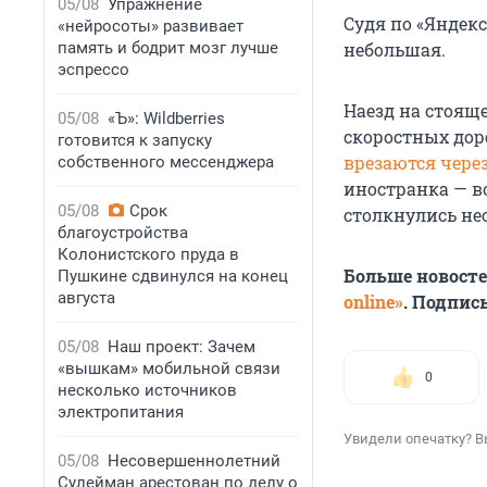
05/08
Упражнение
Судя по «Яндекс
«нейросоты» развивает
память и бодрит мозг лучше
небольшая.
эспрессо
Наезд на стоящ
05/08
«Ъ»: Wildberries
скоростных дор
готовится к запуску
врезаются чере
собственного мессенджера
иностранка — во
05/08
Срок
столкнулись не
благоустройства
Колонистского пруда в
Больше новост
Пушкине сдвинулся на конец
августа
online»
. Подпис
05/08
Наш проект: Зачем
«вышкам» мобильной связи
0
несколько источников
электропитания
Увидели опечатку? В
05/08
Несовершеннолетний
Сулейман арестован по делу о