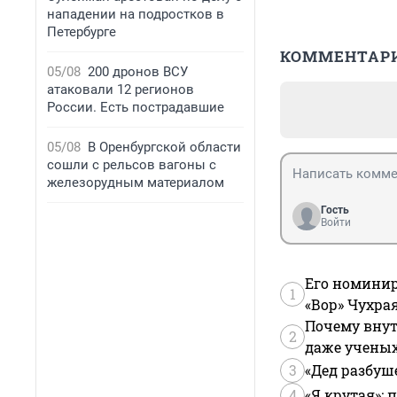
нападении на подростков в
Петербурге
КОММЕНТАР
05/08
200 дронов ВСУ
атаковали 12 регионов
России. Есть пострадавшие
05/08
В Оренбургской области
сошли с рельсов вагоны с
железорудным материалом
Гость
Войти
Его номинир
1
«Вор» Чухра
Почему внут
2
даже учены
3
«Дед разбуш
4
«Я крутая»: