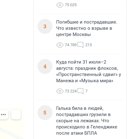
75 025
Погибшие и пострадавшие.
3
Что известно о взрыве в
центре Москвы
74 789
215
Куда пойти 31 июля–2
4
августа: праздник флоксов,
«Пространственный сдвиг» у
Манежа и «Музыка мира»
73 224
7
Галька била в людей,
5
пострадавших грузили в
скорые на лежаках. Что
происходило в Геленджике
после атаки БПЛА