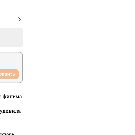
равить
го фильма
 удивила
теперь