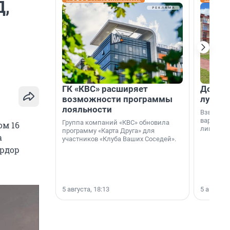
Д,
ГК «КВС» расширяет
Дом ил
возможности программы
лучше 
лояльности
Взвешива
варианто
Группа компаний «КВС» обновила
ом 16
лишнего 
программу «Карта Друга» для
а
участников «Клуба Ваших Соседей».
прдор
5 августа, 18:13
5 августа,