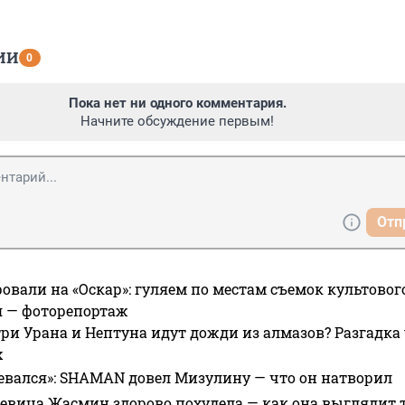
ИИ
0
Пока нет ни одного комментария.
Начните обсуждение первым!
Отп
овали на «Оскар»: гуляем по местам съемок культово
я — фоторепортаж
ри Урана и Нептуна идут дожди из алмазов? Разгадка
х
евался»: SHAMAN довел Мизулину — что он натворил
 певица Жасмин здорово похудела — как она выглядит 