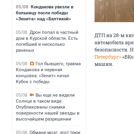
05/08
Кондакова увезли в
больницу после победы
«Зенита» над «Балтикой»
05/08
Дрон попал в частный
ДТП на 28-м ки
дом в Курской области. Есть
автомобиль врез
погибший и несколько
безопасности. Н
раненых
Петербург»
«ВКо
машин.
05/08
Гол бывшего, травма
Кондакова и нервная
концовка: «Зенит» начал
Кубок с победы
05/08
Вы еще не видели
Солнце в таком виде.
Опубликованы снимки
поверхности нашей звезды в
высочайшем разрешении
05/08
Обмани мозг: этот трюк