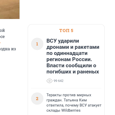
ТОП 5
вой
осе
ВСУ ударили
-
1
дронами и ракетами
одна из
по одиннадцати
регионам России.
Власти сообщили о
погибших и раненых
99 642
Теракты против мирных
2
граждан. Татьяна Ким
ответила, почему ВСУ атакует
склады Wildberries