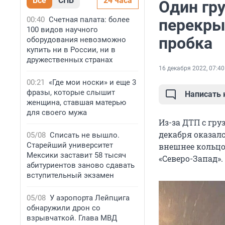
Все
СПБ
24 часа
Один гру
00:40
Счетная палата: более
перекрыт
100 видов научного
пробка
оборудования невозможно
купить ни в России, ни в
дружественных странах
16 декабря 2022, 07:40
00:21
«Где мои носки» и еще 3
фразы, которые слышит
Написать
женщина, ставшая матерью
для своего мужа
Из-за ДТП с гр
декабря оказал
05/08
Списать не вышло.
Старейший университет
внешнее кольцо
Мексики заставит 58 тысяч
«Северо-Запад».
абитуриентов заново сдавать
вступительный экзамен
05/08
У аэропорта Лейпцига
обнаружили дрон со
взрывчаткой. Глава МВД