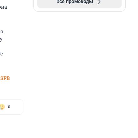
Все промокоды
она
на
у
се
 SPB
0