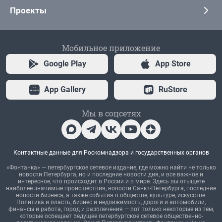
Проекты
Мобильное приложение
Google Play
App Store
App Gallery
RuStore
Мы в соцсетях
Контактные данные для Роскомнадзора и государственных органов
«Фонтанка» — петербургское сетевое издание, где можно найти не только
новости Петербурга, но и последние новости дня, и все важное и
интересное, что происходит в России и в мире. Здесь вы отыщете
наиболее значимые происшествия, новости Санкт-Петербурга, последние
новости бизнеса, а также события в обществе, культуре, искусстве.
Политика и власть, бизнес и недвижимость, дороги и автомобили,
финансы и работа, город и развлечения — вот только некоторые из тем,
которые освещает ведущее петербургское сетевое общественно-