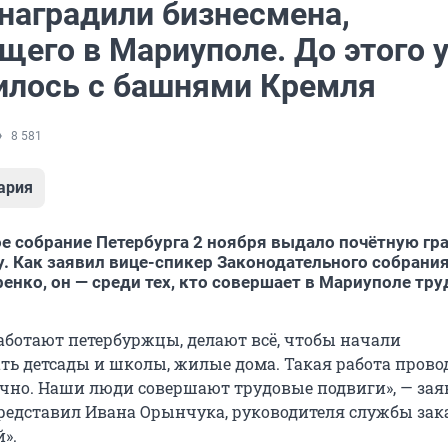
 наградили бизнесмена,
его в Мариуполе. До этого у
илось с башнями Кремля
8 581
ария
е собрание Петербурга 2 ноября выдало почётную гр
. Как заявил вице-спикер Законодательного собрани
енко, он — среди тех, кто совершает в Мариуполе тр
аботают петербуржцы, делают всё, чтобы начали
ь детсады и школы, жилые дома. Такая работа прово
точно. Наши люди совершают трудовые подвиги», — за
редставил Ивана Орынчука, руководителя службы зак
».