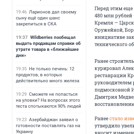
Перед этим еще 
19:46
Ларионов дал своему
480 млн рублей
сыну ещё один шанс
Кремля — Царск
закрепиться в СКА
Оружейной, Бор
инициативе зак
19:37
Wildberries пообещал
выдать продавцам справки об
технического о
утрате товара в «ближайшие
дни»
Ранее строител
курировал Алек
19:35
Не только печень: 12
продуктов, в которых
реставрации Кр
действительно много железа
руководителем 
подмосковной И
19:29
Сможете не попасться
Дмитрия Медвед
на уловки? На вопросах этого
восстановлению
теста спотыкаются 90% людей
Ранее
стало изв
19:23
Азербайджан заявил о
утвердило увел
готовности поставлять газ на
Украину
вносит изменен