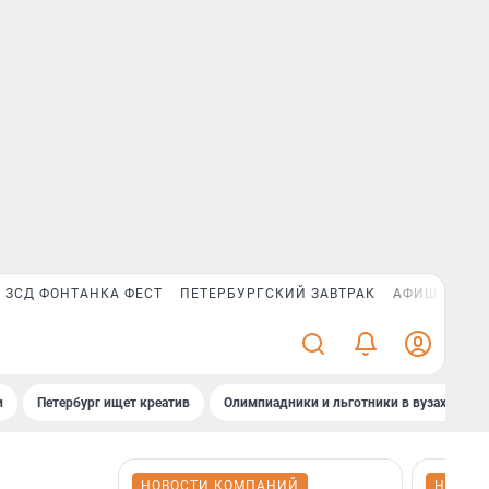
ЗСД ФОНТАНКА ФЕСТ
ПЕТЕРБУРГСКИЙ ЗАВТРАК
АФИША PLUS
и
Петербург ищет креатив
Олимпиадники и льготники в вузах СПб
НОВОСТИ КОМПАНИЙ
НОВОС