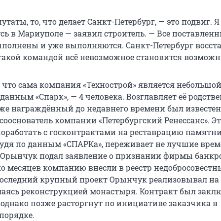
таты, то, что делает Санкт-Петербург, — это подвиг. Я
сь в Мариуполе — заявил строитель. — Все поставлен
ыполнены и уже выполняются. Санкт-Петербург восст
такой командой всё невозможное становится возмож
 что сама компания «Технострой» является небольшой,
 данным «Спарк», — 4 человека. Возглавляет её родств
же награждённый до недавнего времени был известен
 сооснователь компании «Петербургский Ренессанс». Э
поработать с госконтрактами на реставрацию памятни
 судя по данным «СПАРКа», переживает не лучшие врем
а Орынчук подал заявление о признании фирмы банкр
ко месяцев компанию внесли в реестр недобросовестн
Последний крупный проект Орынчук реализовывал на
маясь реконструкцией монастыря. Контракт был закл
, однако позже расторгнут по инициативе заказчика в
порядке.