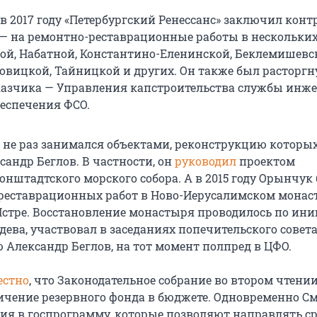
в 2017 году «Петербургский Ренессанс» заключил конт
 — на ремонтно-реставрационные работы в нескольки
ой, Набатной, Константино-Еленинской, Беклемишевс
овицкой, Тайницкой и других. Он также был расторгн
азчика — Управления капстроительства службы инже
беспечения ФСО.
ь не раз занимался объектами, реконструкцию которы
сандр Беглов. В частности, он
руководил
проектом
онштадтского морского собора. А в 2015 году Орынчук
реставрационных работ в Ново-Иерусалимском монас
стре. Восстановление монастыря проводилось по ин
ева, участвовал в заседаниях попечительского совета
 Александр Беглов, на тот момент полпред в ЦФО.
естно
, что Законодательное собрание во втором чтени
ичение резервного фонда в бюджете. Одновременно 
ия в госпрограмму, которые позволяют направлять с