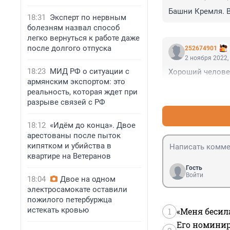
Башни Кремля. В
18:31
Эксперт по нервным
болезням назвал способ
легко вернуться к работе даже
после долгого отпуска
252674901
2 ноября 2022,
18:23
МИД РФ о ситуации с
Хороший челове
армянским экспортом: это
реальность, которая ждет при
разрыве связей с РФ
18:12
«Идём до конца». Двое
арестованы после пыток
кипятком и убийства в
квартире на Ветеранов
Гость
Войти
18:04
Двое на одном
электросамокате оставили
пожилого петербуржца
истекать кровью
1
«Меня бесил
Его номинир