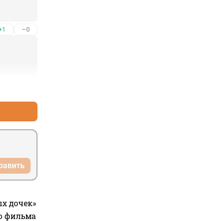
+1
–0
+7
–0
равить
ых дочек»
го фильма