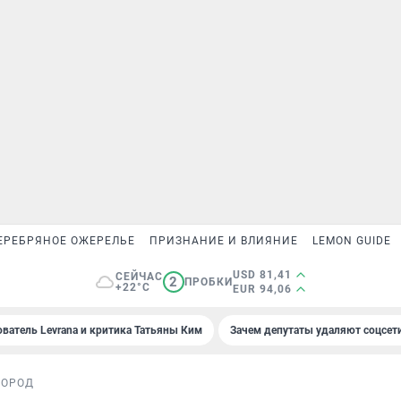
ЕРЕБРЯНОЕ ОЖЕРЕЛЬЕ
ПРИЗНАНИЕ И ВЛИЯНИЕ
LEMON GUIDE
USD 81,41
СЕЙЧАС
2
ПРОБКИ
+22°C
EUR 94,06
ователь Levrana и критика Татьяны Ким
Зачем депутаты удаляют соцсет
ГОРОД