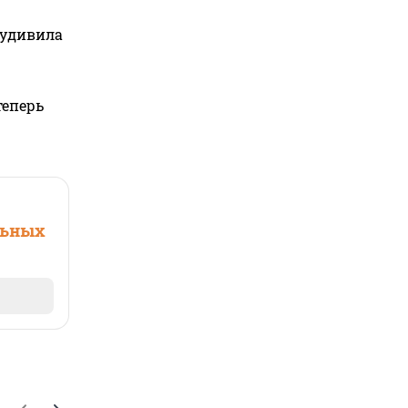
 удивила
теперь
льных