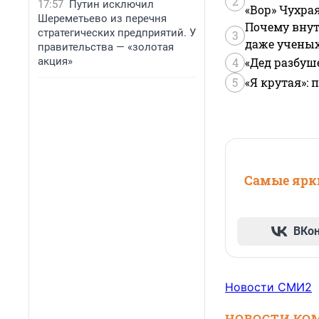
2
17:57
Путин исключил
«Вор» Чухра
Шереметьево из перечня
Почему внут
стратегических предприятий. У
3
даже учены
правительства — «золотая
акция»
4
«Дед разбуш
5
«Я крутая»:
Самые ярки
ВКо
Новости СМИ2
НОВОСТИ КО