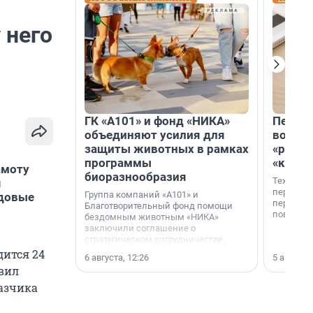
 него
ГК «А101» и фонд «НИКА»
Петер
объединяют усилия для
возвр
защиты животных в рамках
«раскл
программы
«книж
амоту
биоразнообразия
Технолог
я
перестае
Группа компаний «А101» и
удовые
переходи
Благотворительный фонд помощи
повседне
бездомным животным «НИКА»
заключили соглашение о
стратегическом сотрудничестве.
дится 24
6 августа, 12:26
5 августа,
явил
азчика