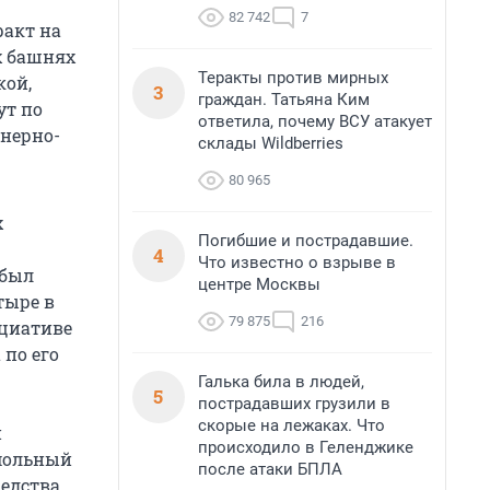
82 742
7
ракт на
х башнях
Теракты против мирных
кой,
3
граждан. Татьяна Ким
ут по
ответила, почему ВСУ атакует
нерно-
склады Wildberries
80 965
х
Погибшие и пострадавшие.
4
Что известно о взрыве в
 был
центре Москвы
тыре в
79 875
216
ициативе
 по его
Галька била в людей,
5
пострадавших грузили в
скорые на лежаках. Что
и
происходило в Геленджике
Смольный
после атаки БПЛА
редства