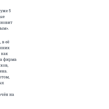
 уже 5
ные
ановит
ным».
 в её
енник
 как
та фирма
ков,
ена.
отом,
ых
ючён на