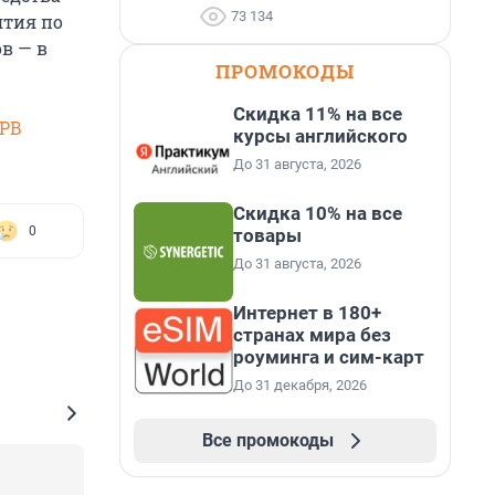
73 134
ятия по
в — в
ПРОМОКОДЫ
Скидка 11% на все
SPB
курсы английского
До 31 августа, 2026
Скидка 10% на все
0
товары
До 31 августа, 2026
Интернет в 180+
странах мира без
роуминга и сим-карт
До 31 декабря, 2026
Все промокоды