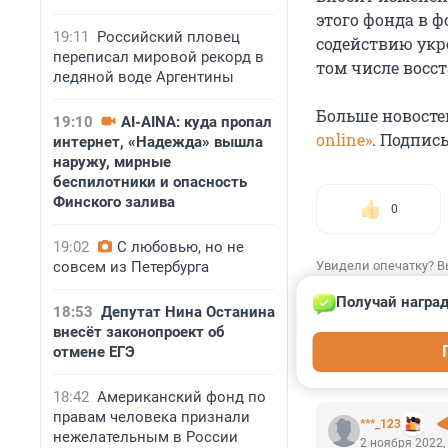
этого фонда в 
19:11
Российский пловец
содействию ук
переписал мировой рекорд в
том числе восс
ледяной воде Аргентины
Больше новосте
19:10
AI-AINA: куда пропал
online»
. Подпис
интернет, «Надежда» вышла
наружу, мирные
беспилотники и опасность
Финского залива
0
19:02
С любовью, но не
совсем из Петербурга
Увидели опечатку? В
Получай наград
18:53
Депутат Нина Останина
внесёт законопроект об
отмене ЕГЭ
КОММЕНТАР
18:42
Американский фонд по
правам человека признали
***_123
нежелательным в России
2 ноября 2022,