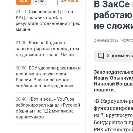
Все
СПБ
24 часа
В ЗакСе
21:11
Смертельное ДТП на
работающ
КАД: человек погиб в
не слож
результате столкновения трех
машин
2 ноября 2022, 14:38
21:00
Рамзан Кадыров
зарегистрирован кандидатом
на должность главы Чечни
3
коммент
20:50
ВСУ ударили ракетами и
Законодательно
дронами по территории
Ивану Орынчуку
России. Власти регионов
Николай Бондар
сообщили о пострадавших
подвиги.
20:40
«Вот и все…» YouTube
«В Мариуполе р
заблокировал канал «Русской
функционироват
общины» на 1,22 миллиона
на 7, круглосу
подписчиков
Бондаренко и п
РНК «Технострой