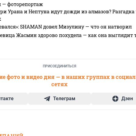
я — фоторепортаж
ри Урана и Нептуна идут дожди из алмазов? Разгадка
х
евался»: SHAMAN довел Мизулину — что он натворил
 певица Жасмин здорово похудела — как она выглядит 
ПРИСОЕДИНИТЬСЯ
е фото и видео дня — в наших группах в социа
сетях
нтакте
Телеграм
Дзен
МПАНИЙ