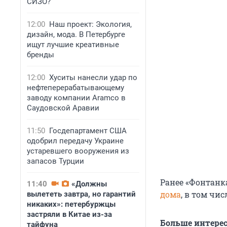
СИЗО?
12:00
Наш проект: Экология,
дизайн, мода. В Петербурге
ищут лучшие креативные
бренды
12:00
Хуситы нанесли удар по
нефтеперерабатывающему
заводу компании Aramco в
Саудовской Аравии
11:50
Госдепартамент США
одобрил передачу Украине
устаревшего вооружения из
запасов Турции
Ранее «Фонтанк
11:40
«Должны
дома
, в том чи
вылететь завтра, но гарантий
никаких»: петербуржцы
застряли в Китае из-за
Больше интере
тайфуна