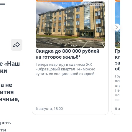
 —
Скидка до 880 000 рублей
Группа
на готовое жильё*
клиен
застро
е «Наш
Теперь квартиру в сданном ЖК
област
«Образцовый квартал 14» можно
вки
купить со специальной скидкой.
Группа А
победите
а не
строител
Ленингра
вития
номинац
пичные,
клиенто
застройщ
6 августа, 18:00
6 августа,
области»
реть
Эти