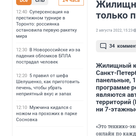
Все
СПБ
24 часа
Жилищны
12:40
Суперсенсация на
только 
престижном турнире в
Торонто: россиянка
остановила первую ракетку
2 августа 2022, 15:23
мира
34
коммен
12:30
В Новороссийске из-за
падения обломков БПЛА
пострадал человек
Жилищный ко
Санкт-Петерб
12:20
5 правил от шефа
панельные, 1
Шелушенко, как приготовить
программе ре
печень, чтобы убрать
неприятный вкус и запах
являются ав
территорий (
12:10
Мужчина кидался с
ни 7-этажны
ножом на прохожих в парке
Сосновка
«Это технико-э
онлайн по каждо