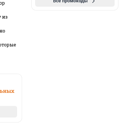
Все промокоды
ор
 из
но
которые
льных