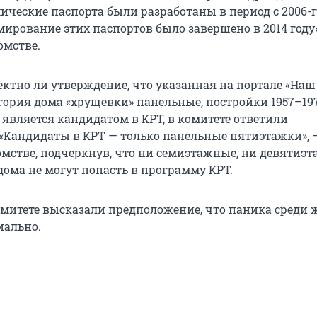
ческие паспорта были разработаны в период с 2006-г
рмирование этих паспортов было завершено в 2014 году»
омстве.
ектно ли утверждение, что указанная на портале «Наш
гория дома «хрущевки» панельные, постройки 1957–1970
 является кандидатом в КРТ, в комитете ответили
 «Кандидаты в КРТ — только панельные пятиэтажки», 
омстве, подчеркнув, что ни семиэтажные, ни девятиэт
ома не могут попасть в программу КРТ.
итете высказали предположение, что паника среди 
иально.