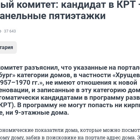
й комитет: кандидат в КРТ
панельные пятиэтажки
37 643
тария
митет разъяснил, что указанные на портал
ург» категории домов, в частности «Хруще
957–1970 гг.», не имеют отношения к новой
новации, и записанные в эту категорию дом
томатически кандидатами в программу раз
КРТ). В программу не могут попасть ни кир
е, ни 9-этажные дома.
кономические показатели дома, которые можно посмот
му дому, забив в поисковике на портале адрес дома. 