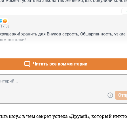
ой момент убрать из закона так же легко, как обнулили конст
 17:58
хрущевки! хранить для Внуков серость, Обшарпанность, узкие к
ом потолки!
Читать все комментарии
Отп
ишь шоу»: в чем секрет успеха «Друзей», который никто