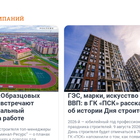
МПАНИЙ
«Образцовых
ГЭС, марки, искусство
 встречают
ВВП: в ГК «ПСК» расск
нальный
об истории Дня строит
а работе
2026-й — юбилейный год профессио
праздника строителей. 9 августа 2026
 строителя топ-менеджеры
День строителя будет отмечаться в 70
минал-Ресурс“ — о планах
ГК «ПСК» напомнили о том, как появ
иях и поводах для