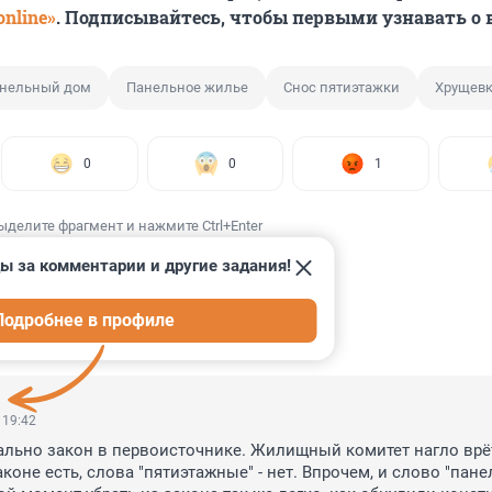
nline»
. Подписывайтесь, чтобы первыми узнавать о
нельный дом
Панельное жилье
Снос пятиэтажки
Хрущев
0
0
1
ыделите фрагмент и нажмите Ctrl+Enter
ы за комментарии и другие задания!
Подробнее в профиле
ИИ
34
 19:42
льно закон в первоисточнике. Жилищный комитет нагло врёт
коне есть, слова "пятиэтажные" - нет. Впрочем, и слово "пане