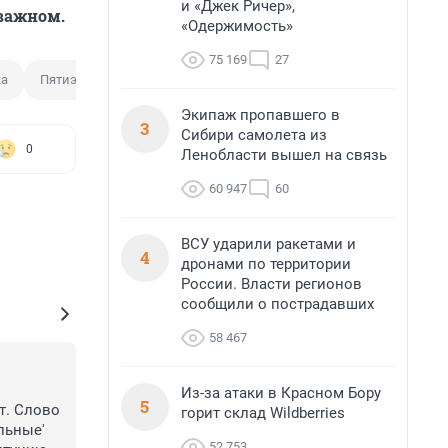
и «Джек Ричер»,
 важном.
«Одержимость»
75 169
27
ка
Пятиэтажка
Экипаж пропавшего в
3
Сибири самолета из
0
Ленобласти вышел на связь
60 947
60
ВСУ ударили ракетами и
4
дронами по территории
России. Власти регионов
сообщили о пострадавших
58 467
Из-за атаки в Красном Бору
5
. Слово 
горит склад Wildberries
льные' 
52 753