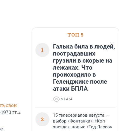
ТОП 5
Галька била в людей,
1
пострадавших
грузили в скорые на
лежаках. Что
происходило в
Геленджике после
атаки БПЛА
91 474
ть свои
970 гг.».
15 телесериалов августа —
2
выбор «Фонтанки»: «Коп-
звезда», новые «Тед Лассо»
е