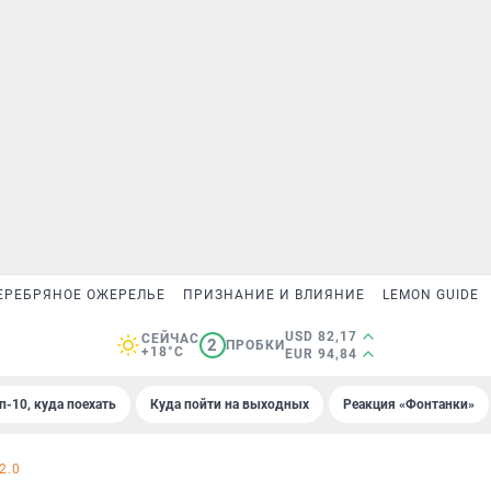
ЕРЕБРЯНОЕ ОЖЕРЕЛЬЕ
ПРИЗНАНИЕ И ВЛИЯНИЕ
LEMON GUIDE
USD 82,17
СЕЙЧАС
2
ПРОБКИ
+18°C
EUR 94,84
п-10, куда поехать
Куда пойти на выходных
Реакция «Фонтанки»
2.0