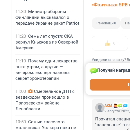
«Фонтанка SPB o
11:30
Министр обороны
Финляндии высказался о
передаче Украине ракет Patriot
Реновация
Па
11:20
Семь лет спустя: СКА
вернул Кныжова из Северной
0
Америки
Увидели опечатку? В
11:10
Почему одни лекарства
пьют утром, а другие —
Получай наград
вечером: эксперт назвала
секрет хронотерапии
КОММЕНТАР
11:00
Смертельное ДТП с
вездеходом произошло в
Приозерском районе
AKM
Ленобласти
2 августа 2022,
Прочитал специа
10:50
Семью «веселого
"панельные" в за
молочника» Уолкера пока не