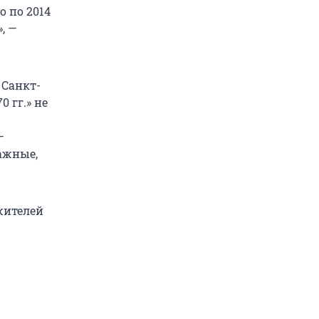
о по 2014
, —
 Санкт-
 гг.» не
—
ажные,
жителей