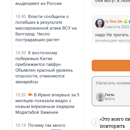
они могут в люб
выдворяют из России
10:40
Власти сообщили о
Су Люк Ын
погибших в результате
2 августа 2022,
массированной атаки ВСУ на
Белгород. Число
надо Не трогать 
пострадавших растет
воняющие мусор
10:30
К восточному
побережью Китая
приближается тайфун.
Объявлен красный уровень
опасности, отменяются
авиарейсы
10:20
В Иране впервые за 5
Гость
Войти
месяцев показали видео с
новым верховным лидером
Моджтабой Хаменеи
«Это всего л
1
10:19
Почему так много
повторить