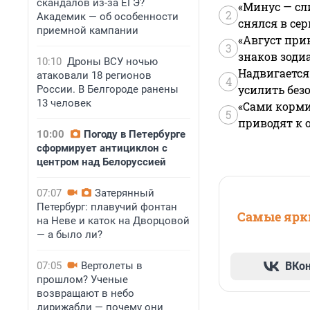
скандалов из-за ЕГЭ?
«Минус — сл
2
Академик — об особенности
снялся в се
приемной кампании
«Август при
3
знаков зоди
10:10
Дроны ВСУ ночью
Надвигается
атаковали 18 регионов
4
усилить без
России. В Белгороде ранены
13 человек
«Сами корми
5
приводят к 
10:00
Погоду в Петербурге
сформирует антициклон с
центром над Белоруссией
07:07
Затерянный
Петербург: плавучий фонтан
Самые ярки
на Неве и каток на Дворцовой
— а было ли?
07:05
Вертолеты в
ВКо
прошлом? Ученые
возвращают в небо
дирижабли — почему они