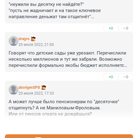
"неужели вы десятку не найдёте?"

"пусть не жадничает и на такое ключевое 
направление деньжат там отщипнёт"

+0
–0
Вот ты какой - научный подход к управлению 
финансами...
dragvs
20 июля 2022, 21:00
Говорят что детские сады уже урезают. Перечислили 
несколько миллионов и тут же забрали. Возможно 
перечислили формально якобы бюджет исполняется, 
а забрали на серый счет для серых расходов.
+0
–0
aborigenSPB
20 июля 2022, 17:33
А может лучше было пенсионерам по "десяточке" 
отщипнуть? А не Маниловым-Фроловым. 

Или от пенсов отката не дождёшься?
+0
–0