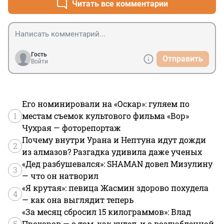
Читать все комментарии
Гость
Отправить
Войти
Его номинировали на «Оскар»: гуляем по
1
местам съемок культового фильма «Вор»
Чухрая — фоторепортаж
Почему внутри Урана и Нептуна идут дожди
2
из алмазов? Разгадка удивила даже ученых
«Дед разбушевался»: SHAMAN довел Мизулину
3
— что он натворил
«Я крутая»: певица Жасмин здорово похудела
4
— как она выглядит теперь
«За месяц сбросил 15 килограммов»: Влад
5
Прохоров — о том, как худел, и о возлюбленной