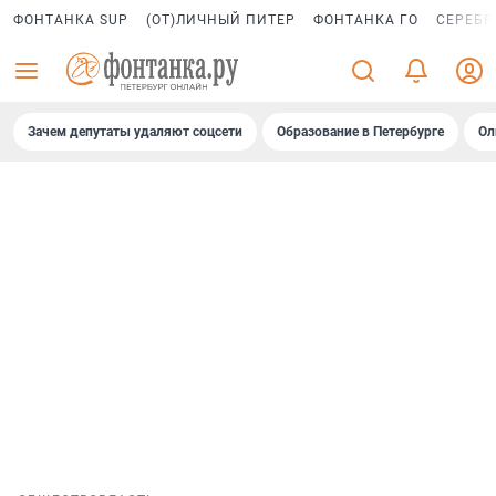
ФОНТАНКА SUP
(ОТ)ЛИЧНЫЙ ПИТЕР
ФОНТАНКА ГО
СЕРЕБР
Зачем депутаты удаляют соцсети
Образование в Петербурге
Ол