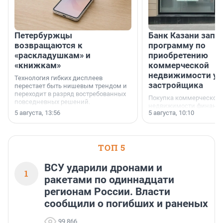
Петербуржцы
Банк Казани запу
возвращаются к
программу по
«раскладушкам» и
приобретению
«книжкам»
коммерческой
недвижимости у
Технология гибких дисплеев
застройщика
перестает быть нишевым трендом и
переходит в разряд востребованных
Покупка коммерческой
повседневных решений.
недвижимости финанс
5 августа, 13:56
5 августа, 10:10
инструмент, доступный
предпринимателей. Буд
офис, склад, торговое 
или готовый арендный 
ТОП 5
успех сделки зависит о
выбора объекта и грамо
финансирования.
ВСУ ударили дронами и
1
ракетами по одиннадцати
регионам России. Власти
сообщили о погибших и раненых
99 866