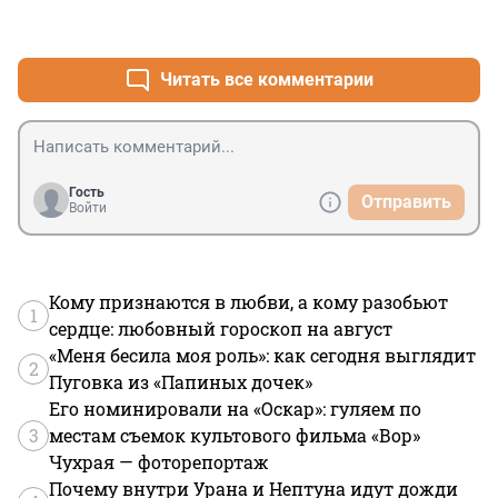
новом.Ведь ежу понятно,что два года мытарили 
+0
–0
людей с целью сокращения населения .И добились 
смертности миллион в год. Как в войну.И виноват 
был ковид?Ан нет ,виновато в высокой смертности 
Читать все комментарии
почти полное отсутствие возможности у людей с 
другими заболеваниями получить обследование и 
лечение .Да и сейчас у нас смертность превышает 
рождение.Виноват ковид?Ложь !Виновато отсутствие 
нормальной медицинской помощи.Лучше бы 
Гость
Отправить
заткнулись и молчали о ковида,не дразнили 
Войти
население.Или мало прибыли от прививок и масок?
Ещё захотелось?
Кому признаются в любви, а кому разобьют
1
сердце: любовный гороскоп на август
«Меня бесила моя роль»: как сегодня выглядит
2
Пуговка из «Папиных дочек»
Его номинировали на «Оскар»: гуляем по
3
местам съемок культового фильма «Вор»
Чухрая — фоторепортаж
Почему внутри Урана и Нептуна идут дожди