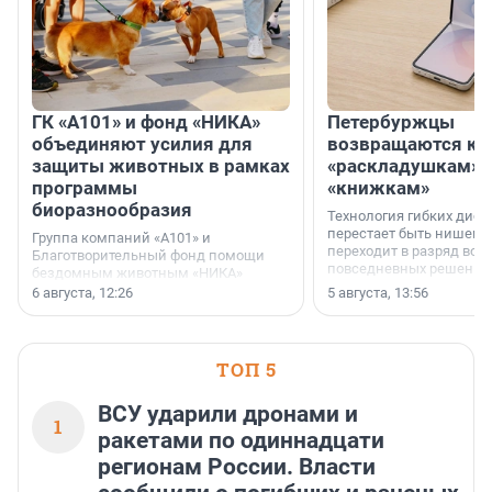
ГК «А101» и фонд «НИКА»
Петербуржцы
объединяют усилия для
возвращаются к
защиты животных в рамках
«раскладушкам» 
программы
«книжкам»
биоразнообразия
Технология гибких дисп
перестает быть нишевы
Группа компаний «А101» и
переходит в разряд вос
Благотворительный фонд помощи
повседневных решений
бездомным животным «НИКА»
заключили соглашение о
6 августа, 12:26
5 августа, 13:56
стратегическом сотрудничестве.
ТОП 5
ВСУ ударили дронами и
1
ракетами по одиннадцати
регионам России. Власти