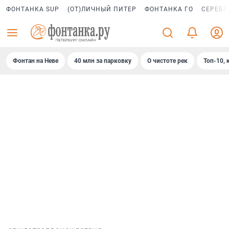
ФОНТАНКА SUP
(ОТ)ЛИЧНЫЙ ПИТЕР
ФОНТАНКА ГО
СЕРЕБР
Фонтан на Неве
40 млн за парковку
О чистоте рек
Топ-10, 