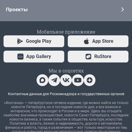
Проекты
Мобильное приложение
Google Play
App Store
App Gallery
RuStore
Мы в соцсетях
Контактные данные для Роскомнадзора и государственных органов
«Фонтанка» — петербургское сетевое издание, где можно найти не только
новости Петербурга, но и последние новости дня, и все важное и
интересное, что происходит в России и в мире. Здесь вы отыщете
наиболее значимые происшествия, новости Санкт-Петербурга, последние
новости бизнеса, а также события в обществе, культуре, искусстве.
Политика и власть, бизнес и недвижимость, дороги и автомобили,
финансы и работа, город и развлечения — вот только некоторые из тем,
которые освещает ведущее петербургское сетевое общественно-