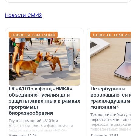
Новости СМИ2
НОВОСТИ КОМПАНИЙ
НОВОСТИ КОМПАНИ
ГК «А101» и фонд «НИКА»
Петербуржцы
объединяют усилия для
возвращаются к
защиты животных в рамках
«раскладушкам» 
программы
«книжкам»
биоразнообразия
Технология гибких дисп
перестает быть нишевы
Группа компаний «А101» и
переходит в разряд вос
Благотворительный фонд помощи
повседневных решений
бездомным животным «НИКА»
заключили соглашение о
6 августа, 12:26
5 августа, 13:56