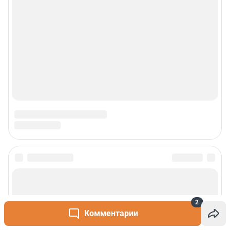
Реклама
Наши мероприятия
О компании
Наши вакансии
Статистика канала в MAX
Все города сети
Проекты
2
Мобильное приложение
Комментарии
Google Play
App Store