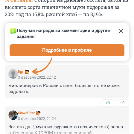
высшего сорта пшеничной муки подорожал за
2021 год на 15,8%, ржаной хлеб — на 8,19%.
Получай награды за комментарии и другие 
задания!
0
0
0
0
0
Подробнее в профиле
КОММЕНТАРИИ
2
tigr
3 февраля 2022, 22:12
миллионеров в России станет больше что не может 
радовать.
+0
–0
SlawaPiter
3 февраля 2022, 21:24
Вот это да !!, мука из фуражного (технического) зерна 
отбеленная ХЛОРОМ стала пшеничной...