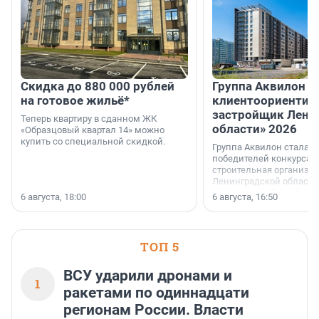
Скидка до 880 000 рублей
Группа Аквилон 
на готовое жильё*
клиентоориентир
застройщик Лени
Теперь квартиру в сданном ЖК
области» 2026
«Образцовый квартал 14» можно
купить со специальной скидкой.
Группа Аквилон стала 
победителей конкурса 
строительная организа
Ленинградской области 
номинации «Самый
6 августа, 18:00
6 августа, 16:50
клиентоориентированн
застройщик Ленинград
области».
ТОП 5
ВСУ ударили дронами и
1
ракетами по одиннадцати
регионам России. Власти