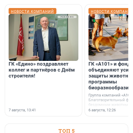
НОВОСТИ КОМПАНИЙ
НОВОСТИ КОМПАНИ
ГК «Едино» поздравляет
ГК «А101» и фонд
коллег и партнёров с Днём
объединяют усил
строителя!
защиты животных
программы
биоразнообразия
Группа компаний «А101»
Благотворительный фо
бездомным животным 
заключили соглашение
7 августа, 13:41
6 августа, 12:26
стратегическом сотрудн
ТОП 5