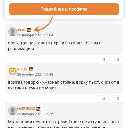
0
0
0
0
0
Подробнее в профиле
КОММЕНТАРИИ
41
ahma
29 ноября 2021, 22:04
все уставшие, у кого першит в горле - бегом в 
реанимацию
+0
–0
VF812
29 ноября 2021, 19:43
всИгда говорю - ужасная страна, водку пьют, сикают в 
кустики и руки не моют
+0
–0
rie0348242
29 ноября 2021, 17:25
Монополия печатать тугрики более не актуальна - кто 
выдумывает штаммы Барановируса - управляет 