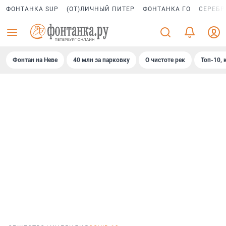
ФОНТАНКА SUP
(ОТ)ЛИЧНЫЙ ПИТЕР
ФОНТАНКА ГО
СЕРЕБР
Фонтан на Неве
40 млн за парковку
О чистоте рек
Топ-10, 