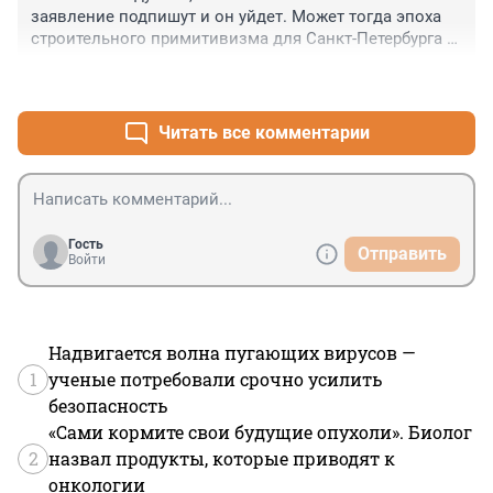
заявление подпишут и он уйдет. Может тогда эпоха 
строительного примитивизма для Санкт-Петербурга 
закончится? Очень на это надеюсь!

+0
–0
Честно говоря мне даже старенькие 5-этажные 
хрущевки , утопающие в зелени, более по душе, чем 
нынешние коробки из стекла и бетона, стоящие 
Читать все комментарии
вплотную друг к другу, Дворы колодцы без всякой 
зелени, заставленные машинами, где прохожим не 
разойтись. Не тот С-Пб строим!
Гость
Отправить
Войти
Надвигается волна пугающих вирусов —
1
ученые потребовали срочно усилить
безопасность
«Сами кормите свои будущие опухоли». Биолог
2
назвал продукты, которые приводят к
онкологии