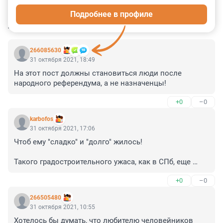
Подробнее в профиле
КОММЕНТАРИИ
41
266085630
31 октября 2021, 18:49
На этот пост должны становиться люди после 
народного референдума, а не назначенцы!
+0
–0
karbofos
31 октября 2021, 17:06
Чтоб ему "сладко" и "долго" жилось!

Такого градостроительного ужаса, как в СПб, еще 
надо поискать.

+0
–0
И все это проходило через это господина.
266505480
31 октября 2021, 10:55
Хотелось бы думать, что любителю человейников 