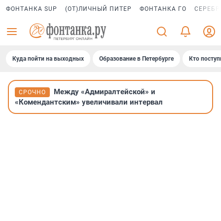
ФОНТАНКА SUP
(ОТ)ЛИЧНЫЙ ПИТЕР
ФОНТАНКА ГО
СЕРЕБР
Куда пойти на выходных
Образование в Петербурге
Кто поступ
Между «Адмиралтейской» и
СРОЧНО
«Комендантским» увеличивали интервал