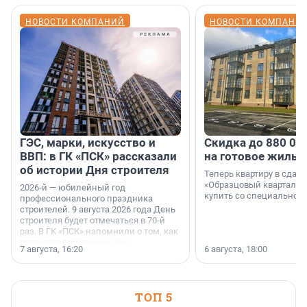
НОВОСТИ КОМПАНИЙ
НОВОСТИ КОМПАНИ
ГЭС, марки, искусство и
Скидка до 880 00
ВВП: в ГК «ПСК» рассказали
на готовое жильё
об истории Дня строителя
Теперь квартиру в сда
«Образцовый квартал 1
2026-й — юбилейный год
купить со специальной 
профессионального праздника
строителей. 9 августа 2026 года День
строителя будет отмечаться в 70-й
раз. В ГК «ПСК» напомнили о том, как
появился праздник и как
7 августа, 16:20
6 августа, 18:00
поменялась роль строительства.
ТОП 5