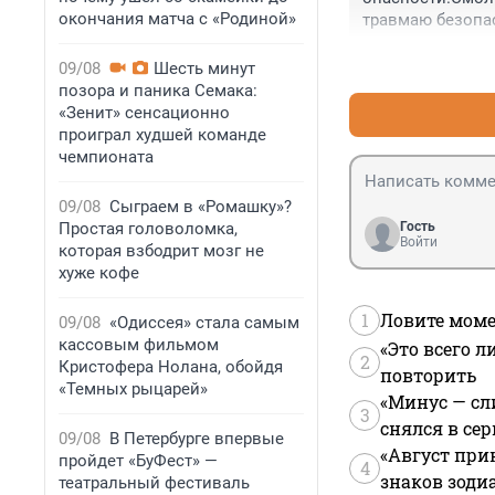
окончания матча с «Родиной»
травмаю безопас
они нареформир
09/08
Шесть минут
позора и паника Семака:
«Зенит» сенсационно
проиграл худшей команде
чемпионата
09/08
Сыграем в «Ромашку»?
Простая головоломка,
Гость
Войти
которая взбодрит мозг не
хуже кофе
1
Ловите моме
09/08
«Одиссея» стала самым
кассовым фильмом
«Это всего л
2
Кристофера Нолана, обойдя
повторить
«Темных рыцарей»
«Минус — сл
3
снялся в се
09/08
В Петербурге впервые
«Август при
пройдет «БуФест» —
4
знаков зоди
театральный фестиваль