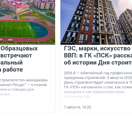
«Образцовых
ГЭС, марки, искусство
 встречают
ВВП: в ГК «ПСК» расск
нальный
об истории Дня строит
а работе
2026-й — юбилейный год профессио
праздника строителей. 9 августа 2026
 строителя топ-менеджеры
День строителя будет отмечаться в 70
минал-Ресурс“ — о планах
ГК «ПСК» напомнили о том, как появ
иях и поводах для
праздник и как поменялась роль
мизма.
строительства.
7 августа, 16:20