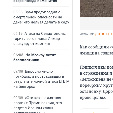
скоро погода изменится
06:35
Врач предупредил о
смертельной опасности на
даче: что нельзя делать в саду
06:19
Атака на Севастополь:
Источник: 
ДТП и ЧП | 
горит лес, с пляжа Инжир
эвакуируют кемпинг
Как сообщили «
женщина-пешехо
06:08
На Москву летят
беспилотники
Подписчики под
09/08
Выросло число
в ограждения и
погибших и пострадавших в
«Велосипеда не 
результате ночной атаки БПЛА
поребрику, крут
на Белгород
остановку. Дор
вроде целы».
09/08
«Это как шахматная
партия»: Трамп заявил, что
ведет с Ираном «лишь