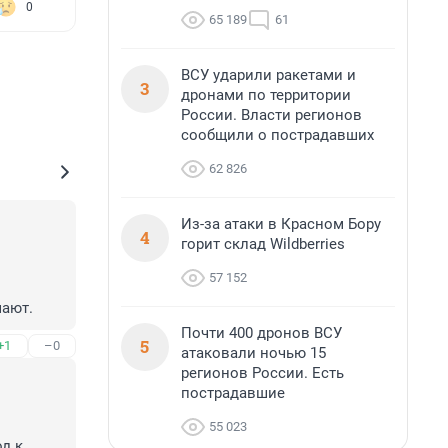
0
65 189
61
ВСУ ударили ракетами и
3
дронами по территории
России. Власти регионов
сообщили о пострадавших
62 826
Из-за атаки в Красном Бору
4
горит склад Wildberries
57 152
мают.
Почти 400 дронов ВСУ
5
+1
–0
атаковали ночью 15
регионов России. Есть
пострадавшие
55 023
 к 