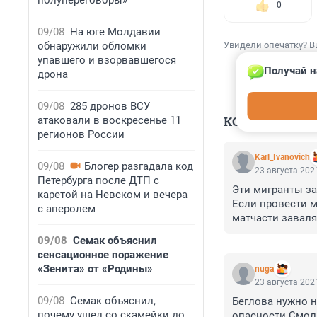
полупереговоры»
0
09/08
На юге Молдавии
обнаружили обломки
Увидели опечатку? В
упавшего и взорвавшегося
Получай н
дрона
09/08
285 дронов ВСУ
КОММЕНТАР
атаковали в воскресенье 11
регионов России
Karl_Ivanovich
09/08
Блогер разгадала код
23 августа 2021
Петербурга после ДТП с
Эти мигранты за 
каретой на Невском и вечера
Если провести м
с аперолем
матчасти заваля
09/08
Семак объяснил
сенсационное поражение
«Зенита» от «Родины»
nuga
23 августа 2021
09/08
Семак объяснил,
Беглова нужно н
почему ушел со скамейки до
опасности.Смоль