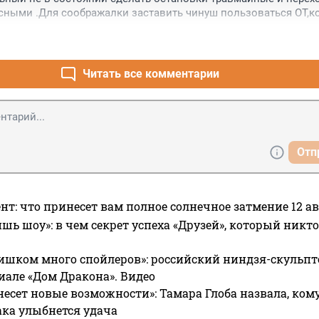
ными .Для соображалки заставить чинуш пользоваться ОТ,ко
овали,особенно наземным.
Читать все комментарии
Отп
нт: что принесет вам полное солнечное затмение 12 ав
ишь шоу»: в чем секрет успеха «Друзей», который никто
ишком много спойлеров»: российский ниндзя-скульпт
риале «Дом Дракона». Видео
несет новые возможности»: Тамара Глоба назвала, кому
ака улыбнется удача