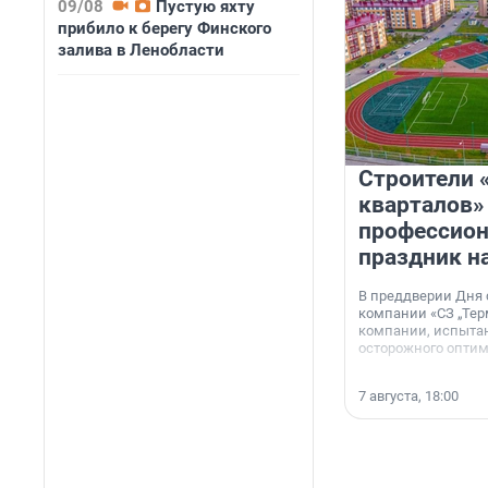
09/08
Пустую яхту
прибило к берегу Финского
залива в Ленобласти
Строители 
кварталов»
профессио
праздник н
В преддверии Дня
компании «СЗ „Тер
компании, испытан
осторожного опти
7 августа, 18:00