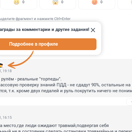
0
0
0
ыделите фрагмент и нажмите Ctrl+Enter
аграды за комментарии и другие задания!
Подробнее в профиле
ИИ
19
, 19:18
рулём - реальные "торпеды".

ассовую проверку знаний ПДД - не сдадут 90%, остальные на 
тся, т.к. кроме двух педалей и руль покрутить ничего не пони
, 16:15
а место,где люди ожидают травмай,подвергая себя 
ный не в состоянии сделать остановки травмайные и переход