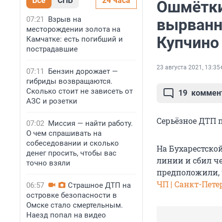
Все
СПБ
24 часа
Ошмётки
07:21
Взрыв на
вырванно
месторождении золота на
Купчино 
Камчатке: есть погибший и
пострадавшие
23 августа 2021, 13:35
07:11
Бензин дорожает —
гибриды возвращаются.
Сколько стоит не зависеть от
19
коммен
АЗС и розетки
Серьёзное ДТП 
07:02
Миссия — найти работу.
О чем спрашивать на
собеседовании и сколько
На Бухарестской
денег просить, чтобы вас
линии и сбил ч
точно взяли
предположили, 
ЧП | Санкт-Пете
06:57
Страшное ДТП на
островке безопасности в
Омске стало смертельным.
Наезд попал на видео