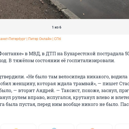
1 из 6
Санкт-Петербург | Питер Онлайн | СПб
Фонтанке» в МВД, в ДТП на Бухарестской пострадала 5
д. В тяжёлом состоянии её госпитализировали.
твердили. «Не было там велосипеда никакого, водила
 сбил женщину, которая ждала трамвай», — пишет Стас
было, — вторит Андрей. — Таксист, похоже, заснул, при
анул рулем вправо, испугался, крутанул влево и влете
ога была пустая, перед ним вообще никого не было. П