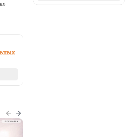
но
льных