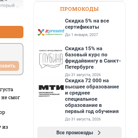
торый 
ПРОМОКОДЫ
+0
–0
Скидка 5% на все
сертификаты
До 1 января, 2027
Скидка 15% на
базовый курс по
фридайвингу в Санкт-
равить
Петербурге
До 31 августа, 2026
Скидка 72 000 на
высшее образование
густа
и среднее
 не смог
специальное
образование в
первый год обучения
ор
До 31 августа, 2026
 из
Все промокоды