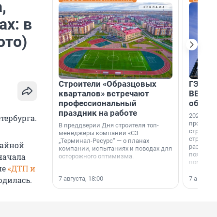
,
ах: в
ото)
Строители «Образцовых
ГЭС, м
кварталов» встречают
ВВП: в
профессиональный
об ист
праздник на работе
2026-й —
тербурга.
професси
В преддверии Дня строителя топ-
строителе
менеджеры компании «СЗ
строителя
„Терминал-Ресурс“ — о планах
вайной
раз. В ГК
компании, испытаниях и поводах для
появился
начала
осторожного оптимизма.
поменяла
пе
«ДТП и
7 августа, 18:00
7 августа,
рдилась.