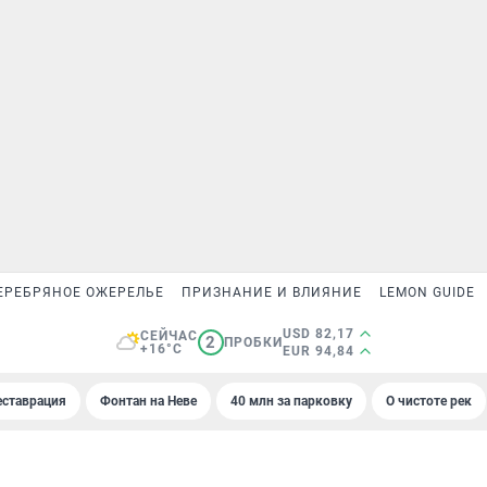
ЕРЕБРЯНОЕ ОЖЕРЕЛЬЕ
ПРИЗНАНИЕ И ВЛИЯНИЕ
LEMON GUIDE
USD 82,17
СЕЙЧАС
2
ПРОБКИ
+16°C
EUR 94,84
еставрация
Фонтан на Неве
40 млн за парковку
О чистоте рек