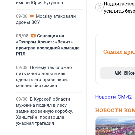
имени Юрия Бутусова
Надвигается
5
усилить без
09/08
Москву атаковали
дроны ВСУ
09/08
Сенсация на
«Газпром Арене»: «Зенит»
проиграл последней команде
Самые ярки
РПЛ
09/08
Почему так сложно
ВКо
пить много воды и как
сделать это привычкой:
мнение биохимика
Новости СМИ2
09/08
В Курской области
мужчина поднял в лесу
НОВОСТИ КО
заминированную коробку.
Хинштейн: произошла
ужасная трагедия