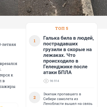
ТОП 5
Галька била в людей,
1
пострадавших
0-летняя
грузили в скорые на
лежаках. Что
происходило в
 врезался
Геленджике после
.
атаки БПЛА
терся к
л в
96 914
ассажиры
Экипаж пропавшего в
2
Сибири самолета из
Ленобласти вышел на связь