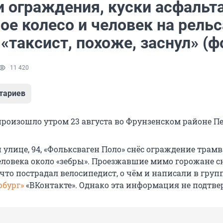
 ограждения, куски асфальта
е колесо и человек на рельс
«таксист, похоже, заснул» (ф
11 420
тариев
произошло утром 23 августа во Фрунзенском районе Пе
 улице, 94, «Фольксваген Поло» снёс ограждение трам
еловека около «зебры». Проезжавшие мимо горожане с
что пострадал велосипедист, о чём и написали в груп
рбург»
«ВКонтакте». Однако эта информация не подтве