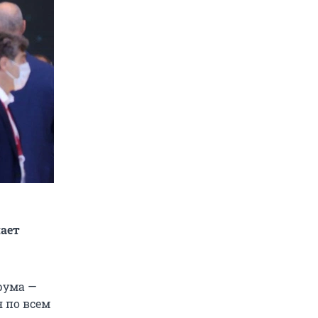
пает
рума —
 по всем