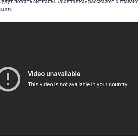
будут ловить сигналы. «Фонтанка» расскажет о главно
яции.