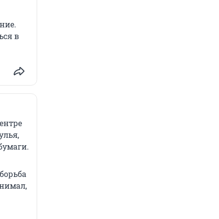
ние.
ься в
ентре
улья,
бумаги.
 борьба
анимал,