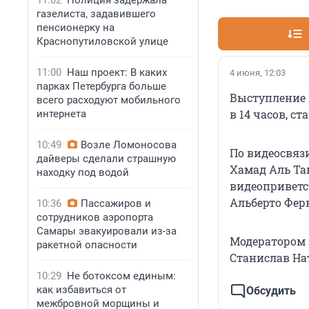
11:02
Полиция задержала
газелиста, задавившего
пенсионерку на
Краснопутиловской улице
11:00
Наш проект: В каких
4 июня, 12:03
парках Петербурга больше
Выступление 
всего расходуют мобильного
в 14 часов, 
интернета
10:49
Возле Ломоносова
По видеосвяз
дайверы сделали страшную
Хамад Аль Та
находку под водой
видеоприветс
Альберто Фер
10:36
Пассажиров и
сотрудников аэропорта
Самары эвакуировали из-за
Модератором 
ракетной опасности
Станислав На
10:29
Не ботоксом единым:
как избавиться от
Обсудить
межбровной морщины и