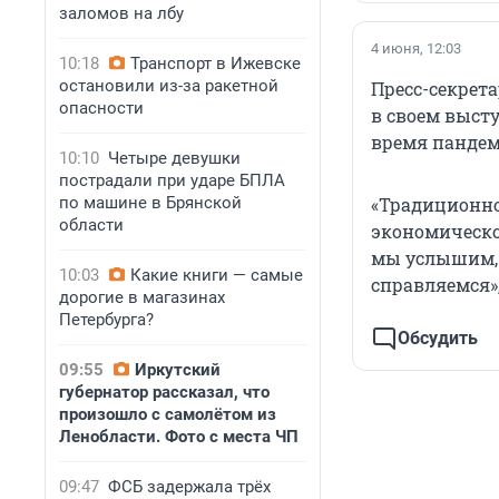
заломов на лбу
4 июня, 12:03
10:18
Транспорт в Ижевске
остановили из-за ракетной
Пресс-секрет
опасности
в своем выст
время пандем
10:10
Четыре девушки
пострадали при ударе БПЛА
по машине в Брянской
«Традиционно
области
экономическо
мы услышим, 
10:03
Какие книги — самые
справляемся»,
дорогие в магазинах
Петербурга?
Обсудить
09:55
Иркутский
губернатор рассказал, что
произошло с самолётом из
Ленобласти. Фото с места ЧП
09:47
ФСБ задержала трёх