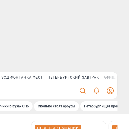
ЗСД ФОНТАНКА ФЕСТ
ПЕТЕРБУРГСКИЙ ЗАВТРАК
АФИША PLUS
ники в вузах СПб
Сколько стоят арбузы
Петербург ищет креатив
НОВОСТИ КОМПАНИЙ
НОВОС