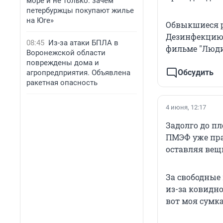
море и не только: зачем
петербуржцы покупают жилье
на Юге»
Обвыкшиеся р
Дезинфекцию 
08:45
Из-за атаки БПЛА в
фильме "Люди 
Воронежской области
повреждены дома и
Обсудить
агропредприятия. Объявлена
ракетная опасность
4 июня, 12:17
Задолго до п
ПМЭФ уже пра
оставляя вещ
За свободные 
из-за ковидно
вот моя сумка.