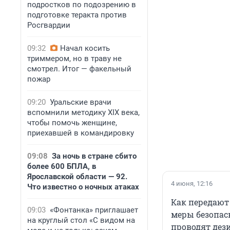
подростков по подозрению в
подготовке теракта против
Росгвардии
09:32
Начал косить
триммером, но в траву не
смотрел. Итог — факельный
пожар
09:20
Уральские врачи
вспомнили методику XIX века,
чтобы помочь женщине,
приехавшей в командировку
09:08
За ночь в стране сбито
более 600 БПЛА, в
Ярославской области — 92.
4 июня, 12:16
Что известно о ночных атаках
Как передают
09:03
«Фонтанка» приглашает
меры безопас
на круглый стол «С видом на
проводят дез