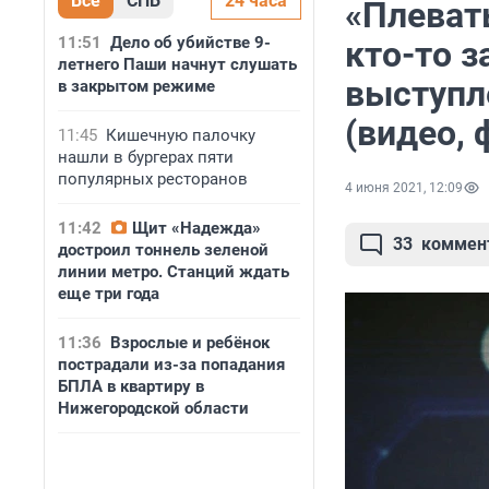
Все
СПБ
24 часа
«Плевать
11:51
Дело об убийстве 9-
кто-то з
летнего Паши начнут слушать
выступл
в закрытом режиме
(видео, 
11:45
Кишечную палочку
нашли в бургерах пяти
популярных ресторанов
4 июня 2021, 12:09
11:42
Щит «Надежда»
33
коммен
достроил тоннель зеленой
линии метро. Станций ждать
еще три года
11:36
Взрослые и ребёнок
пострадали из-за попадания
БПЛА в квартиру в
Нижегородской области