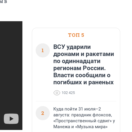
м в
ТОП 5
ВСУ ударили
1
дронами и ракетами
по одиннадцати
регионам России.
Власти сообщили о
погибших и раненых
102 425
Куда пойти 31 июля–2
2
августа: праздник флоксов,
«Пространственный сдвиг» у
Манежа и «Музыка мира»