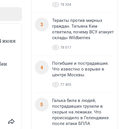
78 334
Теракты против мирных
3
граждан. Татьяна Ким
ответила, почему ВСУ атакует
склады Wildberries
 4 июня
78 017
Погибшие и пострадавшие.
бен
4
Что известно о взрыве в
центре Москвы
77 403
Галька била в людей,
5
пострадавших грузили в
скорые на лежаках. Что
происходило в Геленджике
после атаки БПЛА