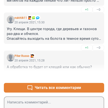
митингов на каждом пеньке что ли? нельзя просто 
опрыскать все леса и поля сразу за 1 раз? постоянно 
+1
–0
пинать надо этих старых маразматиков? ведь клещи 
не отличают депутатов от простого народа и дети 
nalchik11
депутатов тоже рискуют быть кусь-кусь с 
20 апреля 2021, 15:30
боррелиозом, это вам не ЕС, добро пожаловать на 
Угу. Клещи. В центре города, где деревьев и газонов 
Родину, семейки дипломатиков! =)))))
раз-два и обчелся.

Опасайтесь выходить на болота в темное время суток, 
когда силы зла властвуют безраздельно
+1
–0
Piter Russo
20 апреля 2021, 15:28
А обработка то будет от клещей или как обычно?
+0
–0
Читать все комментарии