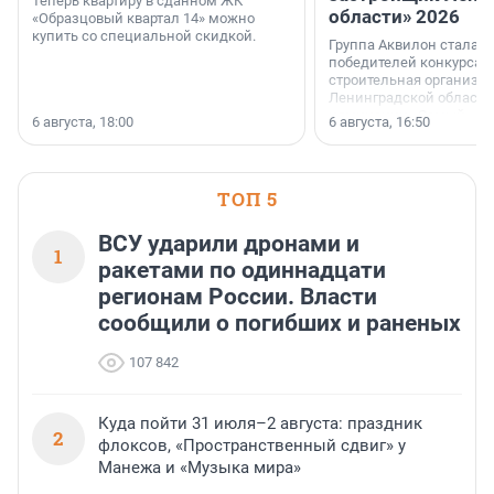
Теперь квартиру в сданном ЖК
области» 2026
«Образцовый квартал 14» можно
купить со специальной скидкой.
Группа Аквилон стала 
победителей конкурса 
строительная организа
Ленинградской области 
номинации «Самый
6 августа, 18:00
6 августа, 16:50
клиентоориентированн
застройщик Ленинград
области».
ТОП 5
ВСУ ударили дронами и
1
ракетами по одиннадцати
регионам России. Власти
сообщили о погибших и раненых
107 842
Куда пойти 31 июля–2 августа: праздник
2
флоксов, «Пространственный сдвиг» у
Манежа и «Музыка мира»