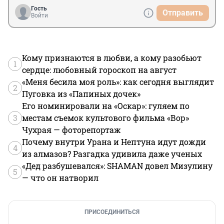
Гость
Отправить
Войти
Кому признаются в любви, а кому разобьют
1
сердце: любовный гороскоп на август
«Меня бесила моя роль»: как сегодня выглядит
2
Пуговка из «Папиных дочек»
Его номинировали на «Оскар»: гуляем по
3
местам съемок культового фильма «Вор»
Чухрая — фоторепортаж
Почему внутри Урана и Нептуна идут дожди
4
из алмазов? Разгадка удивила даже ученых
«Дед разбушевался»: SHAMAN довел Мизулину
5
— что он натворил
ПРИСОЕДИНИТЬСЯ