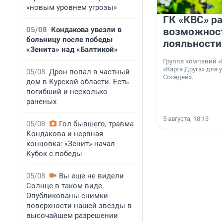
«новым уровнем угрозы»
ГК «КВС» р
05/08
Кондакова увезли в
возможнос
больницу после победы
лояльности
«Зенита» над «Балтикой»
Группа компаний «
«Карта Друга» для 
05/08
Дрон попал в частный
Соседей».
дом в Курской области. Есть
погибший и несколько
раненых
5 августа, 18:13
05/08
Гол бывшего, травма
Кондакова и нервная
концовка: «Зенит» начал
Кубок с победы
05/08
Вы еще не видели
Солнце в таком виде.
Опубликованы снимки
поверхности нашей звезды в
высочайшем разрешении