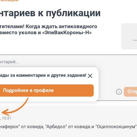
БЛИКАЦИИ
нтариев к публикации
тителами! Когда ждать антиковидного
 вместо уколов и «ЭпиВакКороны-Н»
ады за комментарии и другие задания!
Подробнее в профиле
Отп
, 19:31
наферон" от ковида, "Арбидол" от ковида и "Оциллококцинум" 