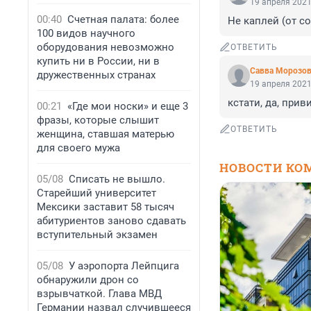
19 апреля 2021
00:40
Счетная палата: более
Не каплей (от со
100 видов научного
оборудования невозможно
ОТВЕТИТЬ
купить ни в России, ни в
Савва Морозо
дружественных странах
19 апреля 2021
кстати, да, прив
00:21
«Где мои носки» и еще 3
фразы, которые слышит
ОТВЕТИТЬ
женщина, ставшая матерью
для своего мужа
НОВОСТИ КО
05/08
Списать не вышло.
Старейший университет
Мексики заставит 58 тысяч
абитуриентов заново сдавать
вступительный экзамен
05/08
У аэропорта Лейпцига
обнаружили дрон со
взрывчаткой. Глава МВД
Германии назвал случившееся