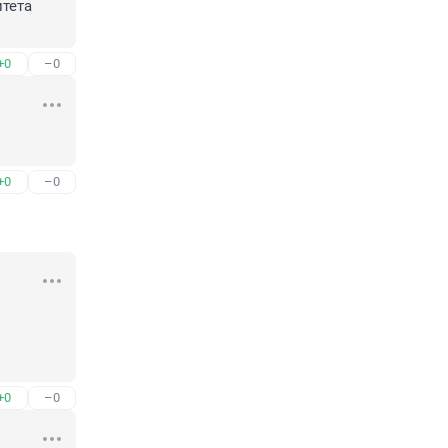
ета 
+0
–0
+0
–0
+0
–0