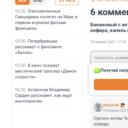
Все
СПБ
24 часа
ПЕРЕЙТИ К ПУ
6 комме
03:20
Очеловеченные
Смешарики полетят на Марс в
первом игровом фильме
Банановый с ан
франшизы
кефира, капель
03:06
Петербуржцам
19 апреля 2021, 17:39
расскажут о феномене
«Халлю»
02:50
В кино покажут
Получай нагр
мистический триллер «Демон
скорости»
Гость
Войти
02:30
Астроном Владимир
Сурдин расскажет, как ищут
инопланетян
daisychain
19 апреля 2021
Срочно хотим "А
ковида.
