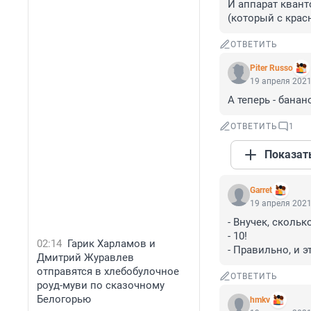
И аппарат квант
(который с крас
ОТВЕТИТЬ
Piter Russo
19 апреля 2021
А теперь - банано
ОТВЕТИТЬ
1
Показат
Garret
19 апреля 2021
- Внучек, скольк
- 10!

02:14
Гарик Харламов и
- Правильно, и 
Дмитрий Журавлев
отправятся в хлебобулочное
ОТВЕТИТЬ
роуд-муви по сказочному
Белогорью
hmkv