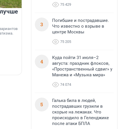
75 429
 лучше
Группа Аквилон на 20%
увеличила объём текущего
Погибшие и пострадавшие.
3
строительства в
Что известно о взрыве в
вариантов
Ленинградской области
центре Москвы
атизма.
75 205
Группа Аквилон входит в ТОП-5 рейтинга
независимого портала «Единый ресурс
застройщиков» по объёму текущего
«
строительства в Ленинградской области. В
я
Куда пойти 31 июля–2
4
настоящее время компания реализует в
с
августа: праздник флоксов,
регионе 185 429 кв. метров жилья, что на 20%
«Пространственный сдвиг» у
5 августа, 17:12
5
больше, чем в 1 квартале 2026 года.
Манежа и «Музыка мира»
74 074
Галька била в людей,
5
пострадавших грузили в
скорые на лежаках. Что
происходило в Геленджике
после атаки БПЛА