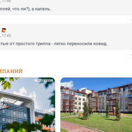
, 17:46
плей, что ли?), а капель.
в
, 17:45
итые от простого гриппа - легко переносили ковид.
МПАНИЙ