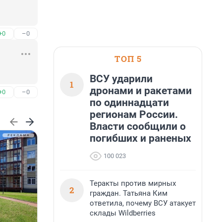
+0
–0
ТОП 5
ВСУ ударили
1
дронами и ракетами
+0
–0
по одиннадцати
регионам России.
Власти сообщили о
погибших и раненых
100 023
Теракты против мирных
2
граждан. Татьяна Ким
ответила, почему ВСУ атакует
склады Wildberries