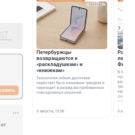
Петербуржцы
Россия
возвращаются к
летят 
«раскладушкам» и
Фидж
«книжкам»
В летнем
путешест
Технология гибких дисплеев
расширил
перестает быть нишевым трендом и
традици
переходит в разряд востребованных
равить
курортам
повседневных решений.
дальние 
острова 
свидетел
МегаФона
5 августа, 13:56
3 августа,
от 