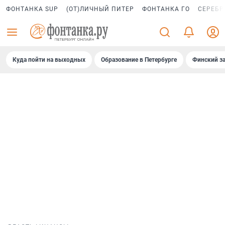
ФОНТАНКА SUP
(ОТ)ЛИЧНЫЙ ПИТЕР
ФОНТАНКА ГО
СЕРЕБР
Куда пойти на выходных
Образование в Петербурге
Финский за