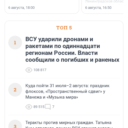
Ленинградской области 
номинации «Самый
6 августа, 18:00
6 августа, 16:50
клиентоориентированн
застройщик Ленинград
области».
ТОП 5
ВСУ ударили дронами и
1
ракетами по одиннадцати
регионам России. Власти
сообщили о погибших и раненых
108 817
Куда пойти 31 июля–2 августа: праздник
2
флоксов, «Пространственный сдвиг» у
Манежа и «Музыка мира»
89 515
7
Теракты против мирных граждан. Татьяна
3