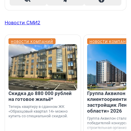
Новости СМИ2
НОВОСТИ КОМПАНИЙ
НОВОСТИ КОМПАНИ
Скидка до 880 000 рублей
Группа Аквилон 
на готовое жильё*
клиентоориентир
застройщик Лени
Теперь квартиру в сданном ЖК
области» 2026
«Образцовый квартал 14» можно
купить со специальной скидкой.
Группа Аквилон стала 
победителей конкурса 
строительная организа