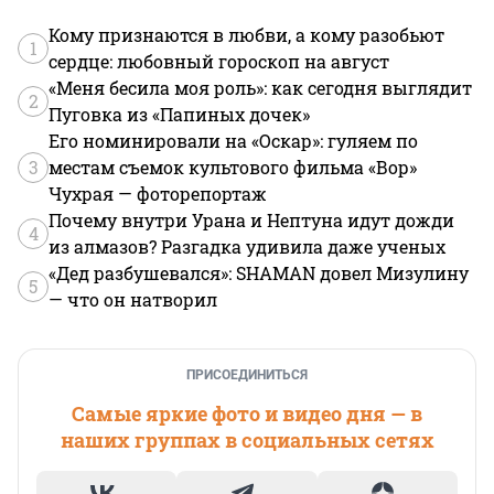
Кому признаются в любви, а кому разобьют
1
сердце: любовный гороскоп на август
«Меня бесила моя роль»: как сегодня выглядит
2
Пуговка из «Папиных дочек»
Его номинировали на «Оскар»: гуляем по
3
местам съемок культового фильма «Вор»
Чухрая — фоторепортаж
Почему внутри Урана и Нептуна идут дожди
4
из алмазов? Разгадка удивила даже ученых
«Дед разбушевался»: SHAMAN довел Мизулину
5
— что он натворил
ПРИСОЕДИНИТЬСЯ
Самые яркие фото и видео дня — в
наших группах в социальных сетях