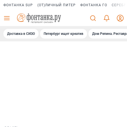
ФОНТАНКА SUP
(ОТ)ЛИЧНЫЙ ПИТЕР
ФОНТАНКА ГО
СЕРЕБР
Доставка в СИЗО
Петербург ищет креатив
Дом Репина. Реставр