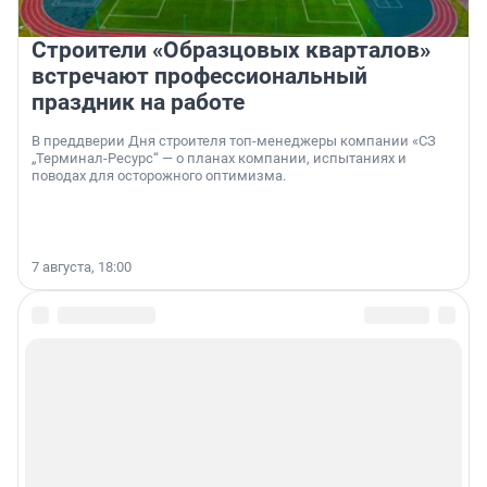
Строители «Образцовых кварталов»
встречают профессиональный
праздник на работе
В преддверии Дня строителя топ-менеджеры компании «СЗ
„Терминал-Ресурс“ — о планах компании, испытаниях и
поводах для осторожного оптимизма.
7 августа, 18:00