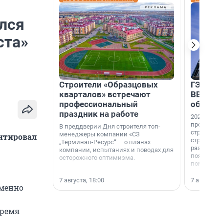
я
лся
ста»
Строители «Образцовых
ГЭС, м
кварталов» встречают
ВВП: в
профессиональный
об ист
праздник на работе
2026-й —
професси
В преддверии Дня строителя топ-
строителе
менеджеры компании «СЗ
ентировал
строителя
„Терминал-Ресурс“ — о планах
раз. В ГК
компании, испытаниях и поводах для
появился
осторожного оптимизма.
поменяла
7 августа, 18:00
7 августа,
еменно
время