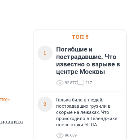
ТОП 5
Погибшие и
1
пострадавшие. Что
известно о взрыве в
центре Москвы
92 877
217
нке»
Галька била в людей,
2
пострадавших грузили в
скорые на лежаках. Что
происходило в Геленджике
чиновника
после атаки БПЛА
86 689