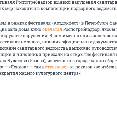
тиваля Роспотребнадзор выявил нарушения санитар
х мер находится в компетенции надзорного ведомства
зы в рамках фестиваля «Артдокфест» в Петербурге фа
Два зала Дома кино
опечатал
Роспотребнадзор, якобы
авирусные нарушения. В чем именно они заключаются
естиваля не знают, никаких официальных документо
писание санитарного ведомства выписано руководств
лиция и чиновники приехали на открытие фестиваля 
а Булатова (Исаева), известного в городе как «гееборе
а — «Лендок» — сама
отказалась
от показов «во избеж
акрытия нашего культурного центра».