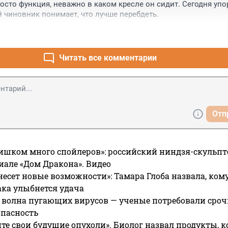
осто функция, неважно в каком кресле он сидит. Сегодня упор
и карт-бланш, так и ходят. Первая организация, которую надо 
 чиновник понимает, что лучше перебдеть.
расформировать, придав ей более благородные цели.
Читать все комментарии
Отп
ишком много спойлеров»: российский ниндзя-скульпт
риале «Дом Дракона». Видео
несет новые возможности»: Тамара Глоба назвала, кому
ака улыбнется удача
 волна пугающих вирусов — ученые потребовали сроч
опасность
те свои будущие опухоли». Биолог назвал продукты, 