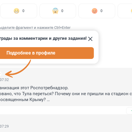
0
0
0
ыделите фрагмент и нажмите Ctrl+Enter
грады за комментарии и другие задания!
Подробнее в профиле
ИИ
15
 07:32
анизация этот Роспотребнадзор. 

овано, что Тула переться? Почему они не пришли на стадион с 
посвященным Крыму? 

озоровцы сидели на концерте в СПб в прошлые выходные без
еудовлетворённые гееборцы имеют такой вес? 

ляется, это реально позиция такая, ничего общего с санитарие
ебнадзор должен заниматься защитой прав потребителей. Но о
 07:29
 нарушает, задвигает и ведёт себя вседощволено - в марте про