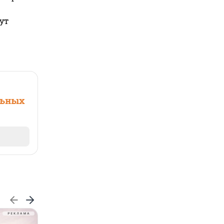
ут
льных