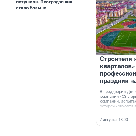
потушили. Пострадавших
стало больше
Строители 
кварталов»
профессио
праздник н
В преддверии Дня
компании «СЗ „Тер
компании, испытан
осторожного опти
7 августа, 18:00