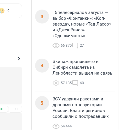
0
15 телесериалов августа —
3
выбор «Фонтанки»: «Коп-
звезда», новые «Тед Лассо»
и «Джек Ричер»,
«Одержимость»
66 870
27
Экипаж пропавшего в
4
Сибири самолета из
Ленобласти вышел на связь
57 135
60
ВСУ ударили ракетами и
5
 масок? 
дронами по территории
+0
–0
России. Власти регионов
й. 

сообщили о пострадавших
н все 
54 444
шлого 