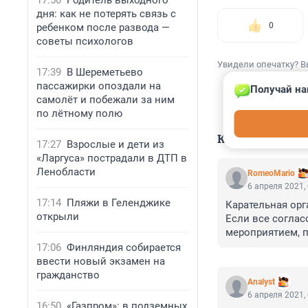
17:50
Родитель выходного
дня: как не потерять связь с
0
ребенком после развода —
советы психологов
Увидели опечатку? В
17:39
В Шереметьево
пассажирки опоздали на
Получай на
самолёт и побежали за ним
по лётному полю
КОММЕНТАР
17:27
Взрослые и дети из
«Ларгуса» пострадали в ДТП в
Ленобласти
RomeoMario
6 апреля 2021,
17:14
Пляжи в Геленджике
Карательная орг
открыли
Если все соглас
мероприятием, 
Почему потребп
17:06
Финляндия собирается
Почему всякие н
ввести новый экзамен на
Как мне представ
гражданство
Analyst
И, вообще, потр
6 апреля 2021,
время эти права
16:50
«Газпром»: в подземных