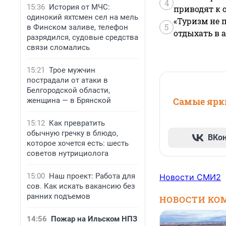
4
15:36
История от МЧС:
приводят к 
одинокий яхтсмен сел на мель
«Туризм не 
5
в Финском заливе, телефон
отдыхать в а
разрядился, судовые средства
связи сломались
15:21
Трое мужчин
пострадали от атаки в
Белгородской области,
Самые ярки
женщина — в Брянской
15:12
Как превратить
обычную гречку в блюдо,
ВКо
которое хочется есть: шесть
советов нутрициолога
15:00
Наш проект: Работа для
Новости СМИ2
сов. Как искать вакансию без
ранних подъемов
НОВОСТИ КО
14:56
Пожар на Ильском НПЗ