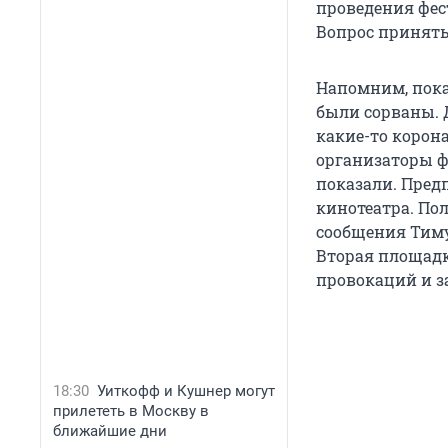
проведения фес
Вопрос приняты
Напомним, пока
были сорваны. 
какие-то корон
организаторы ф
показали. Пред
кинотеатра. По
сообщения Тимур
Вторая площадк
провокаций и з
18:30
Уиткофф и Кушнер могут
прилететь в Москву в
ближайшие дни