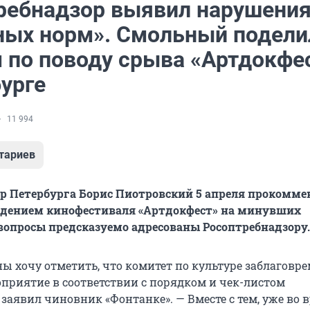
ребнадзор выявил нарушени
ных норм». Смольный подели
 по поводу срыва «Артдокфе
урге
11 994
тариев
р Петербурга Борис Пиотровский 5 апреля прокомм
ведением кинофестиваля «Артдокфест» на минувших
вопросы предсказуемо адресованы Росоптребнадзору.
ны хочу отметить, что комитет по культуре заблаговр
оприятие в соответствии с порядком и чек-листом
 заявил чиновник «Фонтанке». — Вместе с тем, уже во 