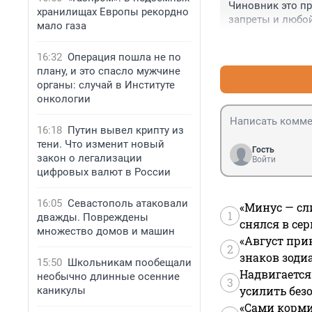
Чиновник это пр
года как получил
хранилищах Европы рекордно
запреты и любой
упразднить или 
мало газа
16:32
Операция пошла не по
плану, и это спасло мужчине
органы: случай в Институте
онкологии
16:18
Путин вывел крипту из
тени. Что изменит новый
Гость
закон о легализации
Войти
цифровых валют в России
16:05
Севастополь атаковали
«Минус — сл
1
дважды. Повреждены
снялся в се
множество домов и машин
«Август при
2
знаков зоди
15:50
Школьникам пообещали
Надвигается
необычно длинные осенние
3
усилить без
каникулы
«Сами корми