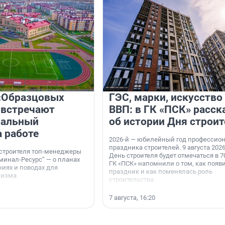
«Образцовых
ГЭС, марки, искусство
 встречают
ВВП: в ГК «ПСК» расск
нальный
об истории Дня строит
а работе
2026-й — юбилейный год профессио
праздника строителей. 9 августа 2026
 строителя топ-менеджеры
День строителя будет отмечаться в 70
минал-Ресурс“ — о планах
ГК «ПСК» напомнили о том, как появ
иях и поводах для
праздник и как поменялась роль
мизма.
строительства.
7 августа, 16:20