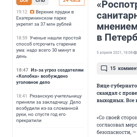
Все
СПБ
24 часа
«Роспот
19:12
Верхние прудки в
санитар
Екатерининском парке
мнением
укрепят за 37 млн рублей
в Петерб
18:59
Ученые нашли простой
способ отсрочить старение
ума: надо всего 30 минут в
5 апреля 2021, 18:08
день
15
коммен
18:47
Из-за угроз создателям
«Колобка» возбуждено
уголовное дело
Вице-губернато
скандал с про
18:41
Рязанскую учительницу
выходных. Все 
приняли за закладчицу. Дело
возбудили из-за сломанной
руки, но спустя год его
«Со своей сторо
прекратили
согласовал мер
безопасности, —