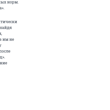
ных норм.
».
ктически
 найдя
,
в им не
у
после
ц».
ание