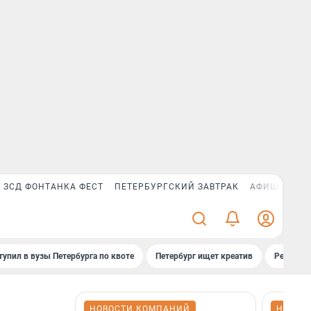
ЗСД ФОНТАНКА ФЕСТ
ПЕТЕРБУРГСКИЙ ЗАВТРАК
АФИША PLUS
тупил в вузы Петербурга по квоте
Петербург ищет креатив
Рейтинги
НОВОСТИ КОМПАНИЙ
НОВОС