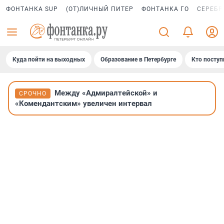
ФОНТАНКА SUP
(ОТ)ЛИЧНЫЙ ПИТЕР
ФОНТАНКА ГО
СЕРЕБР
Куда пойти на выходных
Образование в Петербурге
Кто поступ
Между «Адмиралтейской» и
СРОЧНО
«Комендантским» увеличен интервал