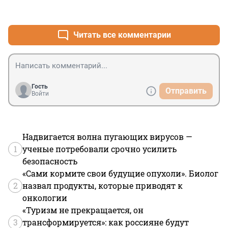
навальнят.Первый приз -100 тыс,второе и третье 
+0
–0
место по 80-60 т р,ещё и пригласить Бузову,Шнура в 
качестве гостей.В СССР у нас проводили дискотеки в 
воскресенье на центральной площади,здорово 
Читать все комментарии
было,правда без конкурсов и гостей,прохожие 
пускались в пляс.
Гость
Отправить
Войти
Надвигается волна пугающих вирусов —
1
ученые потребовали срочно усилить
безопасность
«Сами кормите свои будущие опухоли». Биолог
2
назвал продукты, которые приводят к
онкологии
«Туризм не прекращается, он
3
трансформируется»: как россияне будут