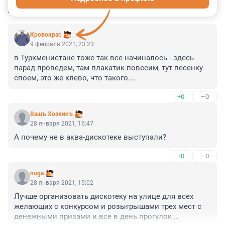
КОММЕНТАРИИ
21
Кровокрас
9 февраля 2021, 23:23
в Туркменистане тоже так все начиналось - здесь 
парад проведем, там плакатик повесим, тут песенку 
споем, это же клево, что такого.

 И вот уже тотальный контроль, репрессии и 
+0
–0
божество на троне.

И главное никто не понимает как же это так 
Вашъ Хозяинъ
получилось.
28 января 2021, 16:47
А почему не в аква-дискотеке выступали?
+0
–0
nuga
28 января 2021, 15:02
Лучше организовать дискотеку на улице для всех 
желающих с конкурсом и розыгрышами трех мест с 
денежными призами и все в день прогулок 