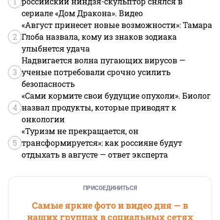
1
российский ниндзя-скульптор снялся в
сериале «Дом Дракона». Видео
«Август принесет новые возможности»: Тамара
2
Глоба назвала, кому из знаков зодиака
улыбнется удача
Надвигается волна пугающих вирусов —
3
ученые потребовали срочно усилить
безопасность
«Сами кормите свои будущие опухоли». Биолог
4
назвал продукты, которые приводят к
онкологии
«Туризм не прекращается, он
5
трансформируется»: как россияне будут
отдыхать в августе — ответ эксперта
ПРИСОЕДИНИТЬСЯ
Самые яркие фото и видео дня — в
наших группах в социальных сетях