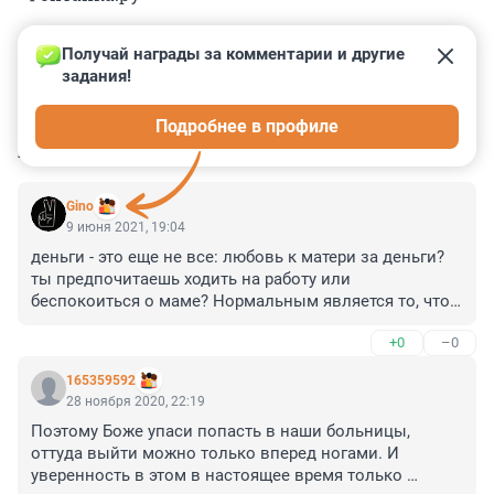
Получай награды за комментарии и другие 
задания!
0
0
0
0
0
Подробнее в профиле
КОММЕНТАРИИ
81
Gino
9 июня 2021, 19:04
деньги - это еще не все: любовь к матери за деньги? 
ты предпочитаешь ходить на работу или 
беспокоиться о маме? Нормальным является то, что 
вы заботитесь о маме, жене или ребенке ... деньги - 
+0
–0
это все - одна из самых больших ошибок в образе 
мышления ... ужасно ... нет любви, солидарности ... 
165359592
только материал ...
28 ноября 2020, 22:19
Поэтому Боже упаси попасть в наши больницы, 
оттуда выйти можно только вперед ногами. И 
уверенность в этом в настоящее время только 