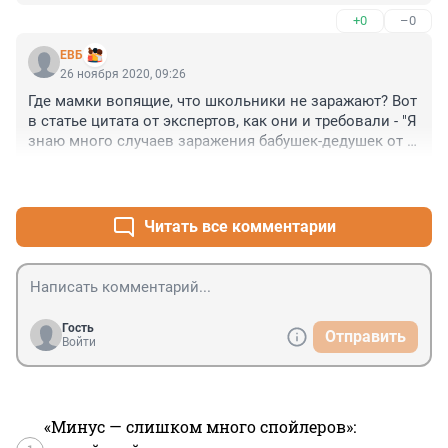
укрепляется. Как можно надеяться на горе врачей, 
+0
–0
которые мыслят не мозгами, а алгоритмами. Ну а их 
начальство в виде министерства здравоохранения, 
ЕВБ
лично меня шокирует. Если везде через....То почему в 
26 ноября 2020, 09:26
медицине должно быть хорошо
Где мамки вопящие, что школьники не заражают? Вот 
в статье цитата от экспертов, как они и требовали - "Я 
знаю много случаев заражения бабушек-дедушек от 
внуков-школьников".
+0
–0
Читать все комментарии
Гость
Отправить
Войти
«Минус — слишком много спойлеров»: