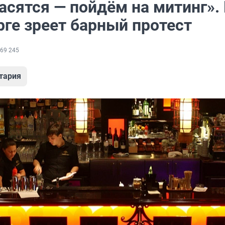
асятся — пойдём на митинг».
рге зреет барный протест
69 245
тария