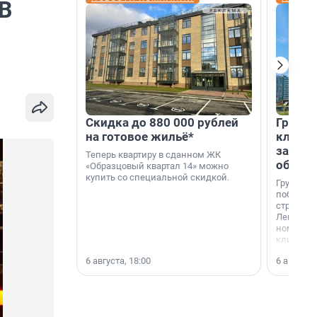
 В
Скидка до 880 000 рублей
Группа
на готовое жильё*
клиен
застро
Теперь квартиру в сданном ЖК
област
«Образцовый квартал 14» можно
купить со специальной скидкой.
Группа А
победите
строител
Ленингра
номинац
клиенто
застройщ
6 августа, 18:00
6 августа,
области»