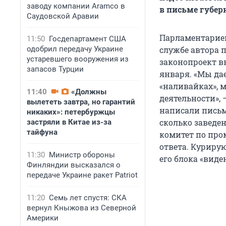
заводу компании Aramco в
в письме губер
Саудовской Аравии
Парламентариев
11:50
Госдепартамент США
одобрил передачу Украине
службе автора п
устаревшего вооружения из
законопроект в
запасов Турции
января. «Мы да
«наливайках», 
11:40
«Должны
деятельности», 
вылететь завтра, но гарантий
написали письм
никаких»: петербуржцы
сколько заведе
застряли в Китае из-за
тайфуна
комитет по про
ответа. Куриру
11:30
Министр обороны
его блока «виде
Финляндии высказался о
передаче Украине ракет Patriot
11:20
Семь лет спустя: СКА
вернул Кныжова из Северной
Америки