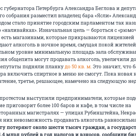
с губернатора Петербурга Александра Беглова и депут
го собрания разместил владелец бара «Ясли» Алексан
одом стало принятие городским парламентом так наз
о «наливайках». Изначальная цель — бороться с «рюм
о есть магазинами, которые прикрываются лицензией
дают алкоголь в ночное время, смущая покой жителей
альном уровне минимальную площадь зала обслуживан
ия общепита могут продавать алкоголь, увеличили до 
депутаты подняли планку
до 50 кв. м.
Это значит, что 
ра включить спиртное в меню не смогут. Пока новая 
чтение, третье, решающее, намечено на следующую не
 протестом выступили предприниматели, которые под
е приговорит более 100 баров и кафе, в том числе на
торанных магистралях — улицах Рубинштейна, Некра
я них невозможность продавать алкоголь равносильн
ту потеряют около шести тысяч граждан, а государс
1,4 млрд рублей в год налогов и взносов, сообщили б