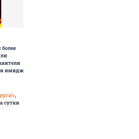
 более
или
авители
о и имидж
урга!»
,
за сутки