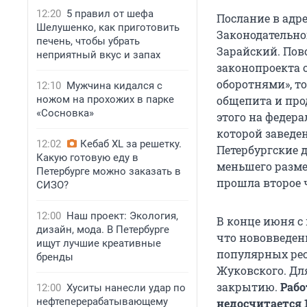
12:20
5 правил от шефа
Послание в адре
Шелушенко, как приготовить
Законодательно
печень, чтобы убрать
Зарайский. Пов
неприятный вкус и запах
законопроекта 
оборотнями», т
12:10
Мужчина кидался с
ножом на прохожих в парке
общепита и про
«Сосновка»
этого на федер
которой заведен
12:02
Кебаб XL за решетку.
Петербургские 
Какую готовую еду в
меньшего разме
Петербурге можно заказать в
прошла второе 
СИЗО?
12:00
Наш проект: Экология,
В конце июня с
дизайн, мода. В Петербурге
что нововведени
ищут лучшие креативные
популярных рес
бренды
Жуковского. Дл
закрытию.
Рабо
12:00
Хуситы нанесли удар по
нефтеперерабатывающему
недосчитается 