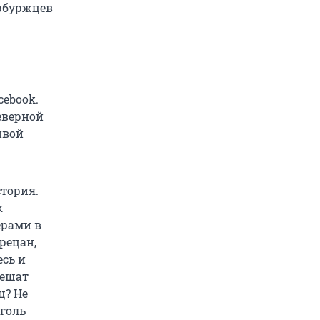
рбуржцев
cebook.
еверной
ивой
тория.
к
ерами в
рецан,
есь и
решат
ц? Не
оголь