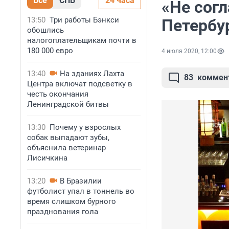
Все
СПБ
24 часа
«Не согл
13:50
Три работы Бэнкси
Петербу
обошлись
налогоплательщикам почти в
180 000 евро
4 июля 2020, 12:00
13:40
На зданиях Лахта
83
коммен
Центра включат подсветку в
честь окончания
Ленинградской битвы
13:30
Почему у взрослых
собак выпадают зубы,
объяснила ветеринар
Лисичкина
13:20
В Бразилии
футболист упал в тоннель во
время слишком бурного
празднования гола