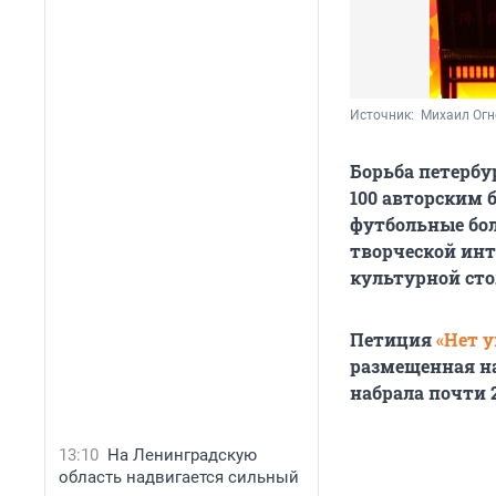
Источник: 
 Михаил Огн
Борьба петербу
100 авторским 
футбольные бол
творческой инт
культурной сто
Петиция
«Нет 
размещенная н
набрала почти 
13:10
На Ленинградскую
область надвигается сильный