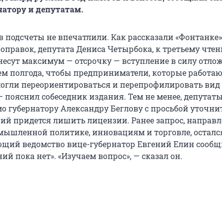
натору и депутатам.
 подсчеты не впечатлили. Как рассказали «Фонтанке» 
оправок, депутата Дениса Четырбока, к третьему чте
несут максимум — отсрочку — вступление в силу отлож
ем полгода, чтобы предприниматели, которые работаю
могли переориентироваться и перепрофилировать вид
— пояснил собеседник издания. Тем не менее, депутат
о губернатору Александру Беглову с просьбой уточнит
ний придется лишить лицензии. Ранее запрос, направ
мышленной политике, инновациям и торговле, остался
ющий ведомство вице-губернатор Евгений Елин сообщи
ний пока нет». «Изучаем вопрос», — сказал он.