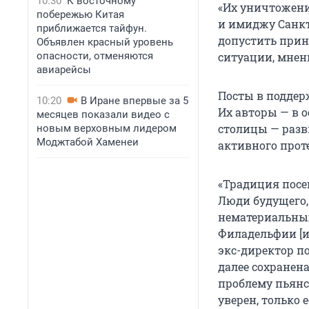
10:30
К восточному
«Их уничтожен
побережью Китая
и имиджу Санкт-
приближается тайфун.
допустить прин
Объявлен красный уровень
опасности, отменяются
ситуации, мнени
авиарейсы
Посты в поддер
10:20
В Иране впервые за 5
Их авторы — в 
месяцев показали видео с
столицы — разв
новым верховным лидером
Моджтабой Хаменеи
активного проте
«Традиция посе
Люди будущего, 
нематериальных
Филадельфии [и 
экс-директор п
далее сохранена
проблему пьянст
уверен, только 