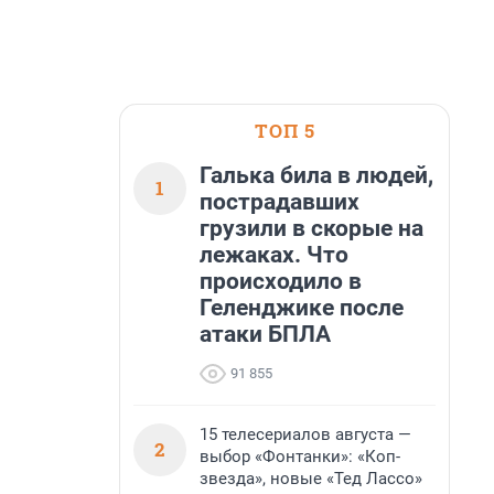
ТОП 5
Галька била в людей,
1
пострадавших
грузили в скорые на
лежаках. Что
происходило в
Геленджике после
атаки БПЛА
91 855
15 телесериалов августа —
2
выбор «Фонтанки»: «Коп-
звезда», новые «Тед Лассо»