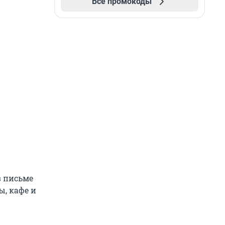
Все промокоды
в письме
ы, кафе и