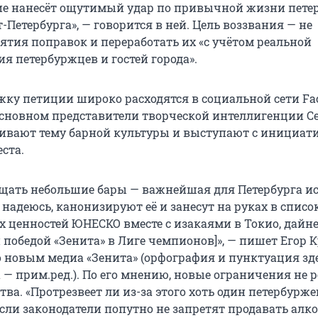
ие нанесёт ощутимый удар по привычной жизни пете
Петербурга», — говорится в ней. Цель воззвания — не
ятия поправок и переработать их «с учётом реальной
я петербуржцев и гостей города».
жку петиции широко расходятся в социальной сети Fa
основном представители творческой интеллигенции С
ивают тему барной культуры и выступают с инициат
ста.
щать небольшие бары — важнейшая для Петербурга ис
надеюсь, канонизируют её и занесут на руках в списо
 ценностей ЮНЕСКО вместе с изакаями в Токио, дайн
победой «Зенита» в Лиге чемпионов]», — пишет Егор К
о новым медиа «Зенита» (орфография и пунктуация зд
 — прим.ред.). По его мнению, новые ограничения не 
ва. «Протрезвеет ли из-за этого хоть один петербурже
если законодатели попутно не запретят продавать алк