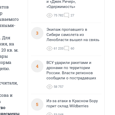
и «Джек Ричер»,
атов
«Одержимость»
др
75 782
27
ываемого
очными-
Экипаж пропавшего в
3
Сибири самолета из
. Для
Ленобласти вышел на связь
ия, на
61 233
60
20 кв. м.
бары
норма
ВСУ ударили ракетами и
4
дронами по территории
делю.
России. Власти регионов
сообщили о пострадавших
считали,
58 757
сова и
Из-за атаки в Красном Бору
а
5
горит склад Wildberries
тво
изнесмены
53 048