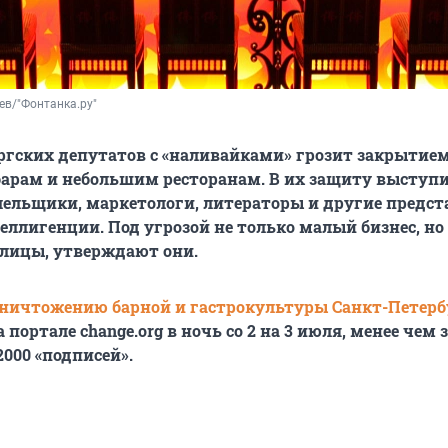
ев/"Фонтанка.ру" 
ргских депутатов с «наливайками» грозит закрытием
барам и небольшим ресторанам. В их защиту выступ
ельщики, маркетологи, литераторы и другие предст
еллигенции. Под угрозой не только малый бизнес, н
лицы, утверждают они.
уничтожению барной и гастрокультуры Санкт-Петерб
а портале
change.org в ночь со 2 на 3 июля, менее чем 
2000 «подписей».