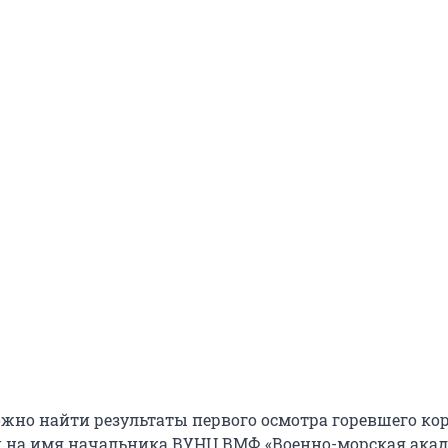
ожно найти результаты первого осмотра горевшего кор
н на имя начальника ВУНЦ ВМФ «Военно-морская акад