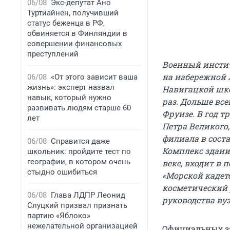
06/08
Экс-депутат Ано
Туртиайнен, получивший
статус беженца в РФ,
обвиняется в Финляндии в
совершении финансовых
преступлений
Военный инстит
на набережной 
06/08
«От этого зависит ваша
жизнь»: эксперт назвал
Навигацкой шко
навык, который нужно
раз. Дольше все
развивать людям старше 60
Фрунзе. В год т
лет
Петра Великого,
филиала в сост
06/08
Справится даже
Комплекс здани
школьник: пройдите тест по
географии, в котором очень
веке, входит в 
стыдно ошибиться
«Морской кадетс
косметический 
06/08
Глава ЛДПР Леонид
руководства вуз
Слуцкий призвал признать
партию «Яблоко»
нежелательной организацией
Официальных за