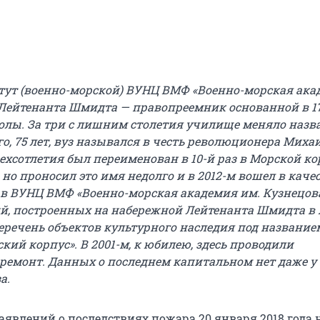
ут (военно-морской) ВУНЦ ВМФ «Военно-морская ака
Лейтенанта Шмидта — правопреемник основанной в 17
лы. За три с лишним столетия училище меняло назва
го, 75 лет, вуз назывался в честь революционера Миха
рехсотлетия был переименован в 10-й раз в Морской ко
 но проносил это имя недолго и в 2012-м вошел в каче
ав ВУНЦ ВМФ «Военно-морская академия им. Кузнецова
й, построенных на набережной Лейтенанта Шмидта в X
перечень объектов культурного наследия под название
кий корпус». В 2001-м, к юбилею, здесь проводили
ремонт. Данных о последнем капитальном нет даже у
а.
явлений о последствиях пожара 20 января 2018 года 