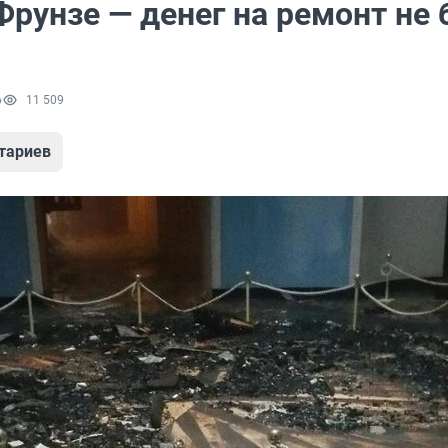
рунзе — денег на ремонт не 
6
11 509
тариев