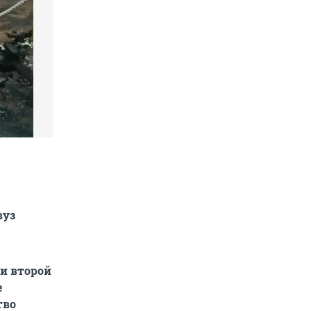
вуз
 и второй
е
тво