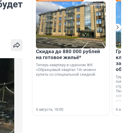
будет
Скидка до 880 000 рублей
Группа
на готовое жильё*
клиен
застро
Теперь квартиру в сданном ЖК
област
«Образцовый квартал 14» можно
купить со специальной скидкой.
Группа А
победите
строител
Ленингра
номинац
клиенто
застройщ
6 августа, 18:00
6 августа,
области»