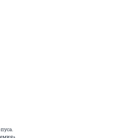
пуса.
емия»,