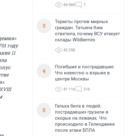
84 969
7
Теракты против мирных
3
граждан. Татьяна Ким
ответила, почему ВСУ атакует
демия»
склады Wildberries
01 году
82 258
ние 11
ила
Погибшие и пострадавшие.
рпус
4
Что известно о взрыве в
стве
центре Москвы
».
VIII
81 116
216
м
Галька била в людей,
5
пострадавших грузили в
скорые на лежаках. Что
происходило в Геленджике
после атаки БПЛА
не