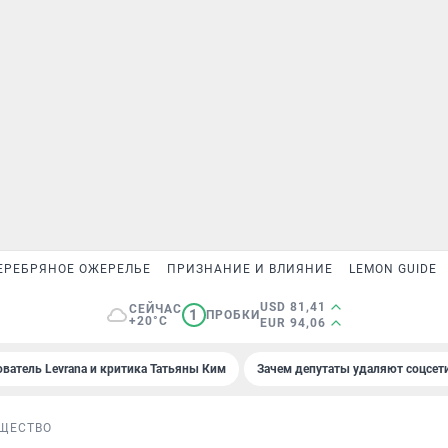
ЕРЕБРЯНОЕ ОЖЕРЕЛЬЕ
ПРИЗНАНИЕ И ВЛИЯНИЕ
LEMON GUIDE
USD 81,41
СЕЙЧАС
1
ПРОБКИ
+20°C
EUR 94,06
ователь Levrana и критика Татьяны Ким
Зачем депутаты удаляют соцсет
ЩЕСТВО