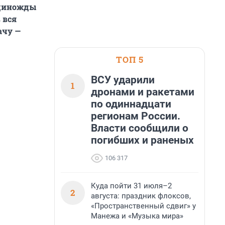
единожды
 вся
ачу —
ТОП 5
ВСУ ударили
1
дронами и ракетами
по одиннадцати
регионам России.
Власти сообщили о
погибших и раненых
106 317
Куда пойти 31 июля–2
2
августа: праздник флоксов,
«Пространственный сдвиг» у
Манежа и «Музыка мира»