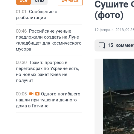
Все
СПБ
24 часа
Сушите Ф
01:01
Сообщение о
(фото)
реабилитации
12 февраля 2018, 09:3
00:46
Российские ученые
предложили создать на Луне
«кладбище» для космического
15
коммен
мусора
00:30
Трамп: прогресс в
переговорах по Украине есть,
но новых ракет Киев не
получит
00:05
Одного погибшего
нашли при тушении дачного
дома в Гатчине