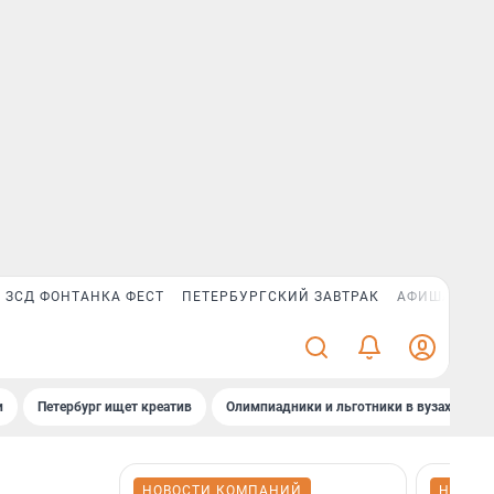
ЗСД ФОНТАНКА ФЕСТ
ПЕТЕРБУРГСКИЙ ЗАВТРАК
АФИША PLUS
и
Петербург ищет креатив
Олимпиадники и льготники в вузах СПб
НОВОСТИ КОМПАНИЙ
НОВОС