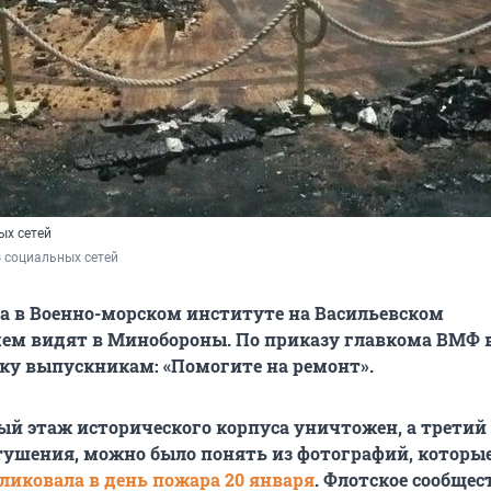
ых сетей
 социальных сетей
а в Военно-морском институте на Васильевском
чем видят в Минобороны. По приказу главкома ВМФ 
ку выпускникам: «Помогите на ремонт».
тый этаж исторического корпуса уничтожен, а третий
тушения, можно было понять из фотографий, которы
ликовала в день пожара 20 января
. Флотское сообщес