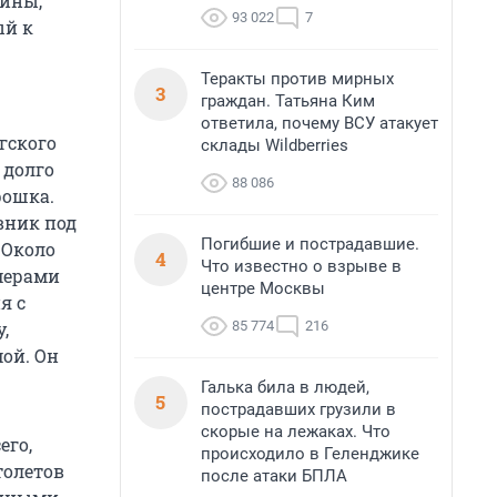
шины,
93 022
7
ый к
Теракты против мирных
3
граждан. Татьяна Ким
ответила, почему ВСУ атакует
гского
склады Wildberries
 долго
88 086
рошка.
вник под
Погибшие и пострадавшие.
 Около
4
Что известно о взрыве в
омерами
центре Москвы
я с
85 774
216
,
ой. Он
Галька била в людей,
5
пострадавших грузили в
скорые на лежаках. Что
его,
происходило в Геленджике
толетов
после атаки БПЛА