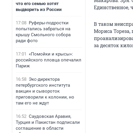
Макарова. Зря.
что его семью хотят
Единственное, ч
выдворить из России
17:08
Руферы-подростки
В таком неиспра
попытались забраться на
Мориса Тореза,
крышу Смольного собора
проанализирова
ради фото
за десяток кило
17:01
«Помойки и крысы»:
российского пловца опечалил
Париж
16:58
Экс-директора
петербургского института
вакцин и сывороток
приговорили к колонии, но
там его не ждут
16:52
Саудовская Аравия,
Турция и Пакистан подписали
соглашение в области