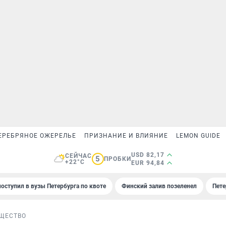
ЕРЕБРЯНОЕ ОЖЕРЕЛЬЕ
ПРИЗНАНИЕ И ВЛИЯНИЕ
LEMON GUIDE
USD 82,17
СЕЙЧАС
5
ПРОБКИ
+22°C
EUR 94,84
поступил в вузы Петербурга по квоте
Финский залив позеленел
Пете
ЩЕСТВО