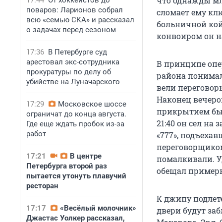
что однажды мл
17:44
От хоккеистов до
поваров: Ларионов собрал
сломает ему клю
всю «семью СКА» и рассказал
больничной кой
о задачах перед сезоном
конвоиром он н
17:36
В Петербурге суд
арестовал экс-сотрудника
В принципе опе
прокуратуры по делу об
района понимали
убийстве на Луначарского
вели переговоры
Наконец вечеро
17:29
Московское шоссе
прикрытием был
ограничат до конца августа.
21:40 он сел на
Где еще ждать пробок из-за
работ
«777», подъехав
переговорщиком.
17:21
В центре
помалкивали. У
Петербурга второй раз
обещал примерн
пытается утонуть плавучий
ресторан
К джипу подлете
17:17
«Весёлый молочник»
двери будут за
Джастас Уолкер рассказал,