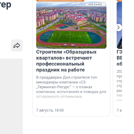
тер
Строители «Образцовых
ГЭС, м
кварталов» встречают
ВВП: в
профессиональный
об ист
праздник на работе
2026-й —
професси
В преддверии Дня строителя топ-
строителе
менеджеры компании «СЗ
строителя
„Терминал-Ресурс“ — о планах
раз. В ГК
компании, испытаниях и поводах для
появился
осторожного оптимизма.
поменяла
7 августа, 18:00
7 августа,