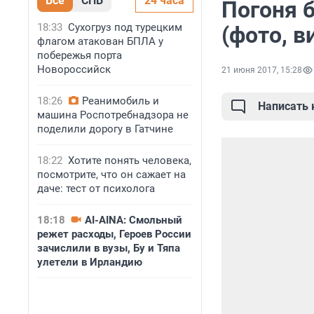
Все
СПБ
24 часа
Погоня б
18:33
Сухогруз под турецким
(фото, в
флагом атакован БПЛА у
побережья порта
Новороссийск
21 июня 2017, 15:28
18:26
Реанимобиль и
Написать
машина Роспотребнадзора не
поделили дорогу в Гатчине
18:22
Хотите понять человека,
посмотрите, что он сажает на
даче: тест от психолога
18:18
AI-AINA: Смольный
режет расходы, Героев России
зачислили в вузы, Бу и Тяпа
улетели в Ирландию