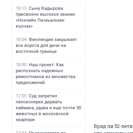
18:13
Сыну Кадырова
присвоено высокое звание
«Нохчийн Пачхьалкхан
къонах»
18:04
Финляндия закрывает
все ворота для дичи на
восточной границе
18:00
Наш проект: Как
распознать надежных
ремонтников из множества
предложений
17:55
Суд запретил
пенсионерке держать
каймана, удава и еще почти 30
животных в московской
квартире
Вряд ли 52-лет