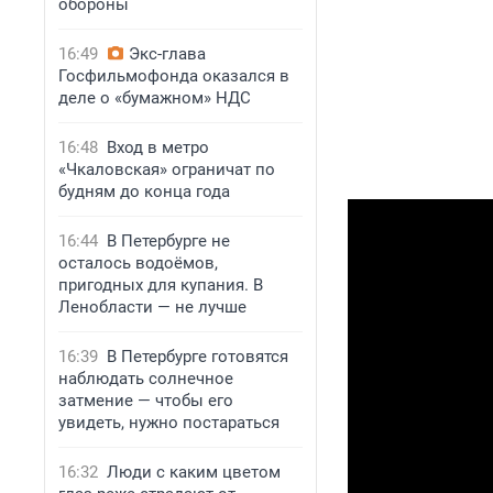
обороны
16:49
Экс-глава
Госфильмофонда оказался в
деле о «бумажном» НДС
16:48
Вход в метро
«Чкаловская» ограничат по
будням до конца года
16:44
В Петербурге не
осталось водоёмов,
пригодных для купания. В
Ленобласти — не лучше
16:39
В Петербурге готовятся
наблюдать солнечное
затмение — чтобы его
увидеть, нужно постараться
16:32
Люди с каким цветом