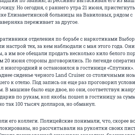
адший по званию, агрессивно вытаскивая его из ма
чицу. Но сегодня, с раннего утра 21 июня, пристегнут
ке Елизаветинской больницы на Вавиловых, рядом с
аверняка переживает за другое.
ративники отделения по борьбе с наркотиками Выбор
 настрой тех, за кем наблюдали с мая этого года. Они
, а им все обещали продать несколько кило белого по
м 20 июня стороны договорились. По легенде операти
 иногородний и остановился в гостинице «Спутник».
 заднее сиденье черного Land Cruiser со столичными н
шего к отелю. Под запись он еще раз проговорил услови
 В машине было еще двое, но они, соответствуя жанру
дарив по рукам, коп якобы пошел в гостиницу за сумм
о так 100 тысяч долларов, но обманул.
ли его коллеги. Полицейские понимали, что, скорее вс
блокированы, но рассчитывали на рукоятки своих пис