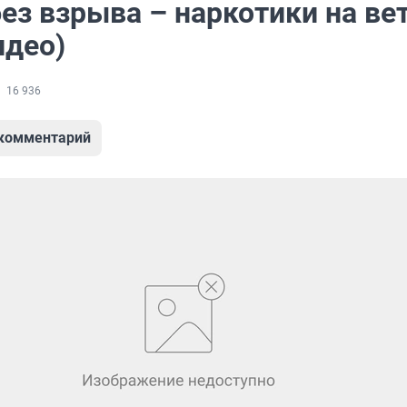
ез взрыва – наркотики на ве
идео)
16 936
 комментарий