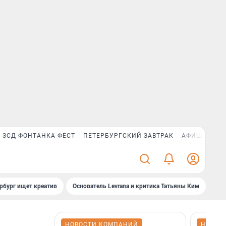
ЗСД ФОНТАНКА ФЕСТ
ПЕТЕРБУРГСКИЙ ЗАВТРАК
АФИША PLUS
рбург ищет креатив
Основатель Levrana и критика Татьяны Ким
Зач
НОВОСТИ КОМПАНИЙ
НОВОС