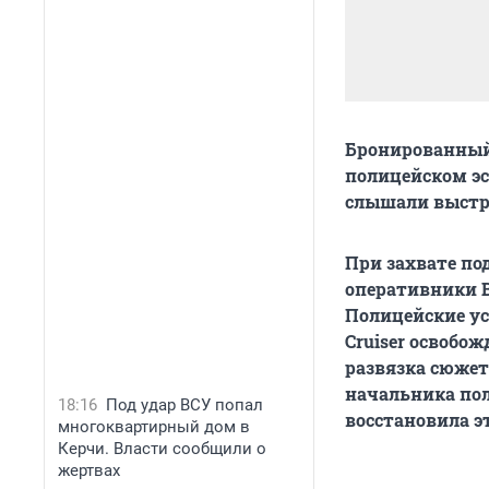
Бронированный 
полицейском эс
слышали выстре
При захвате по
оперативники В
Полицейские ус
Cruiser освобо
развязка сюжет
начальника пол
18:16
Под удар ВСУ попал
восстановила э
многоквартирный дом в
Керчи. Власти сообщили о
жертвах