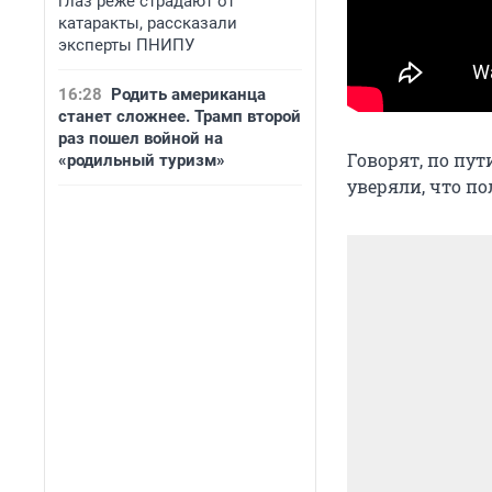
глаз реже страдают от
катаракты, рассказали
эксперты ПНИПУ
16:28
Родить американца
станет сложнее. Трамп второй
раз пошел войной на
Говорят, по пу
«родильный туризм»
уверяли, что по