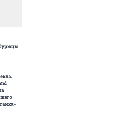
ербуржцы
екла.
and
ла
вшего
танка»