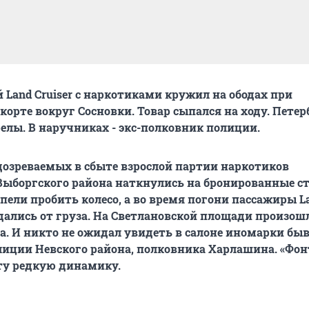
Land Cruiser с наркотиками кружил на ободах при
корте вокруг Сосновки. Товар сыпался на ходу. Пет
лы. В наручниках - экс-полковник полиции.
дозреваемых в сбыте взрослой партии наркотиков
ыборгского района наткнулись на бронированные ст
пели пробить колесо, а во время погони пассажиры L
ждались от груза. На Светлановской площади произош
а. И никто не ожидал увидеть в салоне иномарки бы
иции Невского района, полковника Харлашина. «Фон
ту редкую динамику.