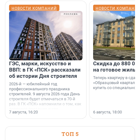
НОВОСТИ КОМПАНИЙ
НОВОСТИ КОМПАНИ
ГЭС, марки, искусство и
Скидка до 880 00
ВВП: в ГК «ПСК» рассказали
на готовое жильё
об истории Дня строителя
Теперь квартиру в сда
«Образцовый квартал 1
2026-й — юбилейный год
купить со специальной 
профессионального праздника
строителей. 9 августа 2026 года День
строителя будет отмечаться в 70-й
раз. В ГК «ПСК» напомнили о том, как
появился праздник и как
7 августа, 16:20
6 августа, 18:00
поменялась роль строительства.
ТОП 5