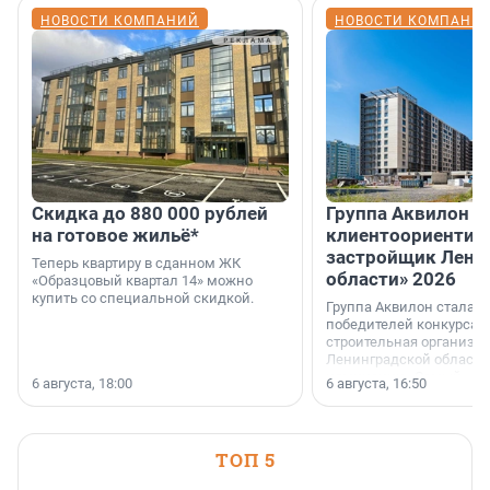
НОВОСТИ КОМПАНИЙ
НОВОСТИ КОМПАНИ
Скидка до 880 000 рублей
Группа Аквилон 
на готовое жильё*
клиентоориентир
застройщик Лени
Теперь квартиру в сданном ЖК
области» 2026
«Образцовый квартал 14» можно
купить со специальной скидкой.
Группа Аквилон стала 
победителей конкурса 
строительная организа
Ленинградской области 
номинации «Самый
6 августа, 18:00
6 августа, 16:50
клиентоориентированн
застройщик Ленинград
области».
ТОП 5