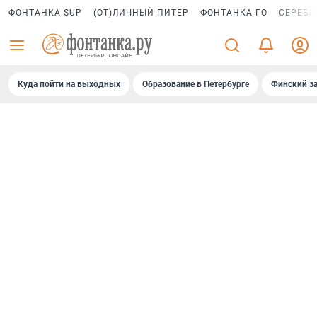
ФОНТАНКА SUP
(ОТ)ЛИЧНЫЙ ПИТЕР
ФОНТАНКА ГО
СЕРЕБР
Куда пойти на выходных
Образование в Петербурге
Финский за