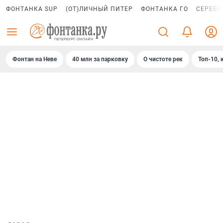
ФОНТАНКА SUP
(ОТ)ЛИЧНЫЙ ПИТЕР
ФОНТАНКА ГО
СЕРЕБР
Фонтан на Неве
40 млн за парковку
О чистоте рек
Топ-10, 