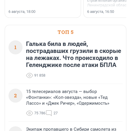
строительная организа
Ленинградской области 
номинации «Самый
6 августа, 18:00
6 августа, 16:50
клиентоориентированн
застройщик Ленинград
области».
ТОП 5
Галька била в людей,
1
пострадавших грузили в скорые
на лежаках. Что происходило в
Геленджике после атаки БПЛА
91 858
15 телесериалов августа — выбор
2
«Фонтанки»: «Коп-звезда», новые «Тед
Лассо» и «Джек Ричер», «Одержимость»
75 786
27
Экипаж пропавшего в Сибири самолета из