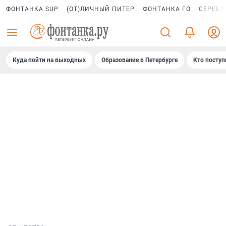
ФОНТАНКА SUP
(ОТ)ЛИЧНЫЙ ПИТЕР
ФОНТАНКА ГО
СЕРЕБР
Куда пойти на выходных
Образование в Петербурге
Кто поступ