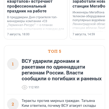
кварталов» встречают
заработали новы
профессиональный
станции МегаФон
праздник на работе
Инженеры МегаФона ус
телеком-оборудование 
В преддверии Дня строителя топ-
популярных водоёмах
менеджеры компании «СЗ
Ленинградской области
„Терминал-Ресурс“ — о планах
станции вблизи Лембол
компании, испытаниях и поводах для
Раздолинского озёр, а 
осторожного оптимизма.
7 августа, 18:00
7 августа, 14:59
недалеко от Большого Т
водопада.
ТОП 5
ВСУ ударили дронами и
1
ракетами по одиннадцати
регионам России. Власти
сообщили о погибших и раненых
112 951
Теракты против мирных граждан. Татьяна
2
Ким ответила, почему ВСУ атакует склады