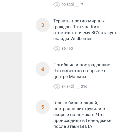
90 820
7
Теракты против мирных
3
граждан. Татьяна Ким
ответила, почему ВСУ атакует
склады Wildberries
86 490
Погибшие и пострадавшие.
4
Что известно о взрыве в
центре Москвы
84 342
216
Галька била в людей,
5
пострадавших грузили в
скорые на лежаках. Что
происходило в Геленджике
после атаки БПЛА