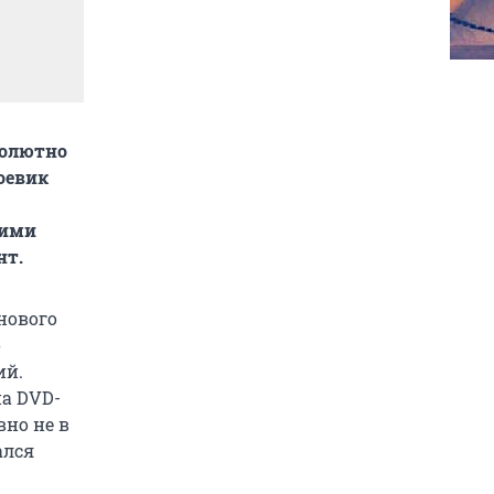
солютно
оевик
кими
нт.
нового
о
ий.
на DVD-
вно не в
ался