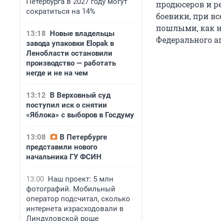
Петербурга в 2027 году могут
продюсеров и р
сократиться на 14%
боевики, при в
пошлыми, как н
13:18
Новые владельцы
Федерального а
завода упаковки Elopak в
Ленобласти остановили
производство — работать
негде и не на чем
13:12
В Верховный суд
поступил иск о снятии
«Яблока» с выборов в Госдуму
13:08
В Петербурге
представили нового
начальника ГУ ФСИН
13:00
Наш проект: 5 млн
фотографий. Мобильный
оператор подсчитал, сколько
интернета израсходовали в
Линдуловской роще