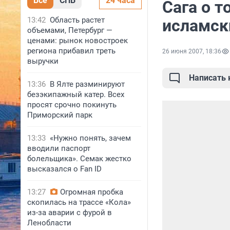
Все
СПБ
24 часа
Сага о т
13:42
Область растет
исламск
объемами, Петербург —
ценами: рынок новостроек
региона прибавил треть
26 июня 2007, 18:36
выручки
Написать
13:36
В Ялте разминируют
безэкипажный катер. Всех
просят срочно покинуть
Приморский парк
13:33
«Нужно понять, зачем
вводили паспорт
болельщика». Семак жестко
высказался о Fan ID
13:27
Огромная пробка
скопилась на трассе «Кола»
из-за аварии с фурой в
Ленобласти