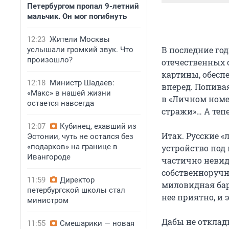
Петербургом пропал 9-летний
мальчик. Он мог погибнуть
12:23
Жители Москвы
В последние го
услышали громкий звук. Что
произошло?
отечественных 
картины, обесп
12:18
Министр Шадаев:
вперед. Попива
«Макс» в нашей жизни
в «Личном номе
остается навсегда
стражи»… А теп
12:07
Кубинец, ехавший из
Итак. Русские «
Эстонии, чуть не остался без
«подарков» на границе в
устройство под
Ивангороде
частично невид
собственноручн
11:59
Директор
миловидная бар
петербургской школы стал
нее приятно, и 
министром
Дабы не отклад
11:55
Смешарики — новая