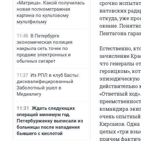
срочно испытат
«Матрица». Какой получилась
новая полнометражная
натовских рада
картина по культовому
откуда, уже про
мультфильму
океане. Понятно
Пентагона гара
11:48
В Петербурге
экономическая полиция
Естественно, кт
накрыла сеть точек по
продаже электронных и
зачисление Кра
обычных сигарет
что генералы от
героицком», ко
11:37
Из РПЛ в клуб Басты:
эпизодическую 
дисквалифицированный
действительно 
Заболотный ушел в
«Ответный ход»
Медиалигу
преемственность
11:31
Ждать следующих
командира экип
операций минимум год.
очень опытный 
Петербурженку выписали из
Кирсанов. Одна 
больницы после нападения
целых «три взы
бывшего с кислотой
причем фактиче