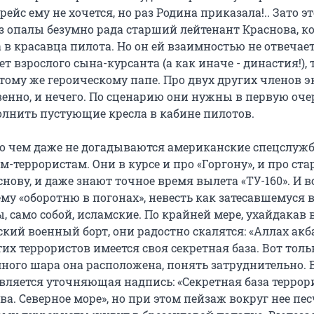
рейс ему не хочется, но раз Родина приказала!.. Зато э
 опалы безумно рада старший лейтенант Краснова, к
в красавца пилота. Но он ей взаимностью не отвечает
ет взрослого сына-курсанта (а как иначе - династия!), 
 тому же героическому папе. Про двух других членов 
венно, и нечего. По сценарию они нужны в первую оче
полнить пустующие кресла в кабине пилотов.
, о чем даже не догадываются американские спецслуж
м-террористам. Они в курсе и про «Горгону», и про ст
нову, и даже знают точное время вылета «ТУ-160». И вс
му «оборотню в погонах», невесть как затесавшемуся 
, само собой, исламские. По крайней мере, ухайдакав 
ий военный борт, они радостно скалятся: «Аллах акба
этих террористов имеется своя секретная база. Вот толь
много шара она расположена, понять затруднительно. 
является уточняющая надпись: «Секретная база террор
ва. Северное море», но при этом пейзаж вокруг нее пе