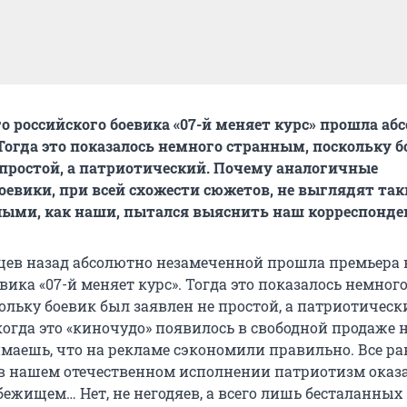
о российского боевика «07-й меняет курс» прошла аб
Тогда это показалось немного странным, поскольку б
 простой, а патриотический. Почему аналогичные
оевики, при всей схожести сюжетов, не выглядят та
ыми, как наши, пытался выяснить наш корреспонде
цев назад абсолютно незамеченной прошла премьера 
вика «07-й меняет курс». Тогда это показалось немног
ольку боевик был заявлен не простой, а патриотическ
когда это «киночудо» появилось в свободной продаже 
имаешь, что на рекламе сэкономили правильно. Все ра
 в нашем отечественном исполнении патриотизм оказ
ежищем… Нет, не негодяев, а всего лишь бесталанных