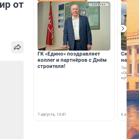
ир от
ГК «Едино» поздравляет
Скидка
коллег и партнёров с Днём
на гот
строителя!
Теперь к
«Образцо
купить с
7 августа, 13:41
6 августа,