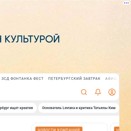
ЗСД ФОНТАНКА ФЕСТ
ПЕТЕРБУРГСКИЙ ЗАВТРАК
АФИША PLUS
рбург ищет креатив
Основатель Levrana и критика Татьяны Ким
Зач
НОВОСТИ КОМПАНИЙ
НОВОС