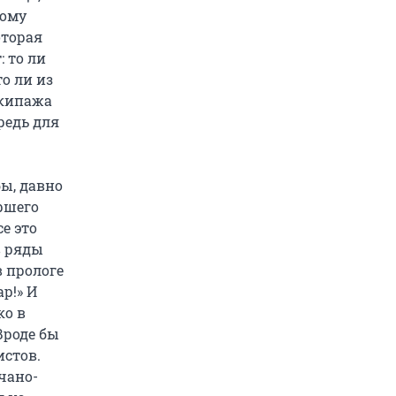
тому
оторая
: то ли
то ли из
экипажа
редь для
бы, давно
аршего
е это
в ряды
в прологе
р!» И
ко в
Вроде бы
истов.
счано-