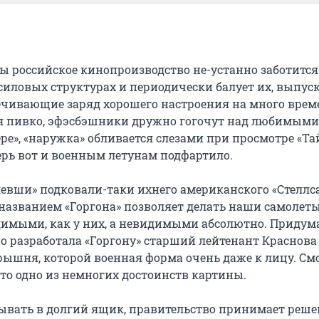
ды российское кинопроизводство не-устанно заботится
силовых структурах и периодически балует их, выпус
ечивающие заряд хорошего настроения на много врем
я пивко, эфэсбэшники дружно гогочут над любимым
ре», «наружка» обливается слезами при просмотре «Т
ерь вот и военным летунам подфартило.
левши» подковали-таки ихнего американского «Стеллса
 названием «Горгона» позволяет делать наши самолеты
имыми, как у них, а невидимыми абсолютно. Придум
о разработала «Горгону» старший лейтенант Краснова
ышня, которой военная форма очень даже к лицу. См
это одно из немногих достоинств картины.
ывать в долгий ящик, правительство принимает реше