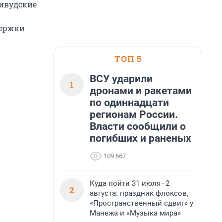
ливудские
держки
ТОП 5
ВСУ ударили
1
дронами и ракетами
по одиннадцати
регионам России.
Власти сообщили о
погибших и раненых
109 667
Куда пойти 31 июля–2
2
августа: праздник флоксов,
«Пространственный сдвиг» у
Манежа и «Музыка мира»