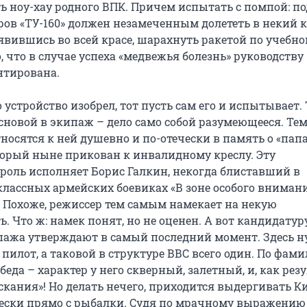
ь ноу-хау родного ВПК. Причем испытать с помпой: по
ров «ТУ-160» должен незамеченным долететь в некий к
явившись во всей красе, шарахнуть ракетой по учебно
, что в случае успеха «медвежья болезнь» руководству
нтирована.
о устройство изобрел, тот пусть сам его и испытывает.
сновой в экипаж – дело само собой разумеющееся. Тем
носятся к ней душевно и по-отечески в память о «пап
торый ныне прикован к инвалидному креслу. Эту
роль исполняет Борис Галкин, некогда блиставший в
классных армейских боевиках «В зоне особого вниман
. Похоже, режиссер тем самым намекает на некую
. Что ж: намек понят, но не оценен. А вот кандидатур
ажа утверждают в самый последний момент. Здесь 
пилот, а таковой в структуре ВВС всего один. По фам
беда – характер у него скверный, залетный, и, как резу
скания»! Но делать нечего, приходится выдергивать К
ски прямо с рыбалки. Судя по мрачному выражению 