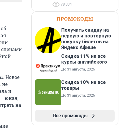
78 334
ПРОМОКОДЫ
 об
Получить скидку на
кая
первую и повторную
покупку билетов на
ени
Яндекс Афише
и сценами
Скидка 11% на все
айной
курсы английского
До 31 августа, 2026
». Новое
Скидка 10% на все
 не
товары
ала и
До 31 августа, 2026
 – юная,
отреть на
Все промокоды
ние