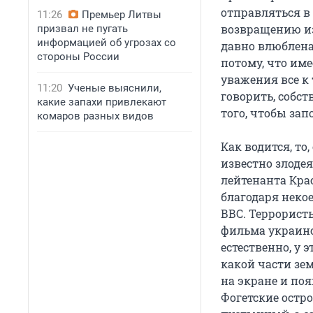
отправляться в 
11:26
Премьер Литвы
возвращению из
призвал не пугать
информацией об угрозах со
давно влюблена 
стороны России
потому, что име
уважения все к
11:20
Ученые выяснили,
говорить, собст
какие запахи привлекают
того, чтобы за
комаров разных видов
Как водится, то
известно злодея
лейтенанта Крас
благодаря некое
ВВС. Террористы
фильма украинск
естественно, у 
какой части зе
на экране и по
Фогетские остро