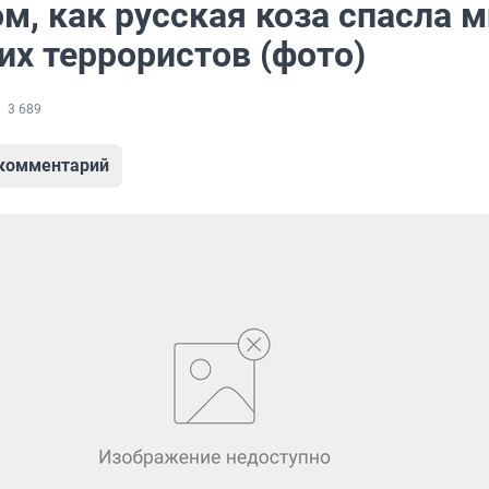
ом, как русская коза спасла м
их террористов (фото)
3 689
 комментарий