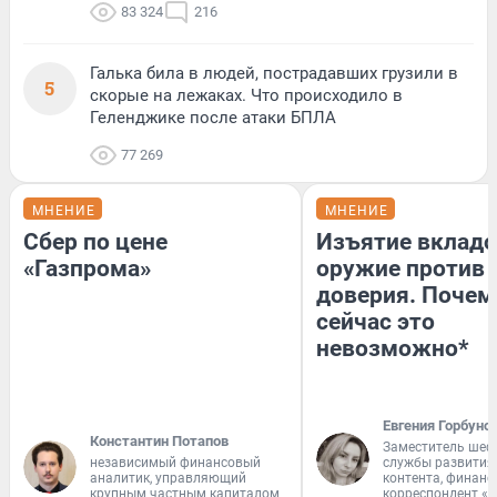
83 324
216
Галька била в людей, пострадавших грузили в
5
скорые на лежаках. Что происходило в
Геленджике после атаки БПЛА
77 269
МНЕНИЕ
МНЕНИЕ
Сбер по цене
Изъятие вкладо
«Газпрома»
оружие против
доверия. Почем
сейчас это
невозможно*
Евгения Горбуно
Константин Потапов
Заместитель шеф
независимый финансовый
службы развития
аналитик, управляющий
контента, финан
крупным частным капиталом
корреспондент «