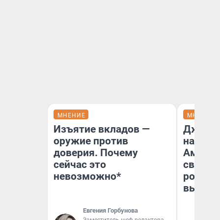
МНЕНИЕ
МНЕНИЕ
Изъятие вкладов —
Дженни
оружие против
наша м
доверия. Почему
Америк
сейчас это
свой «
невозможно*
роман»:
вышло
Евгения Горбунова