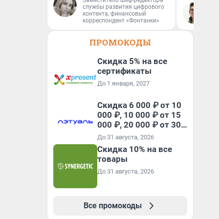
Заместитель шеф-редактора
службы развития цифрового
На
контента, финансовый
корреспондент «Фонтанки»
ПРОМОКОДЫ
Скидка 5% на все
сертификаты
До 1 января, 2027
Скидка 6 000 ₽ от 10
000 ₽, 10 000 ₽ от 15
000 ₽, 20 000 ₽ от 30
000 ₽ и 35 000 ₽ от 50
До 31 августа, 2026
000 ₽ на первый и все
Скидка 10% на все
повторные заказы по
товары
промокоду НАБЕРИ
До 31 августа, 2026
Все промокоды