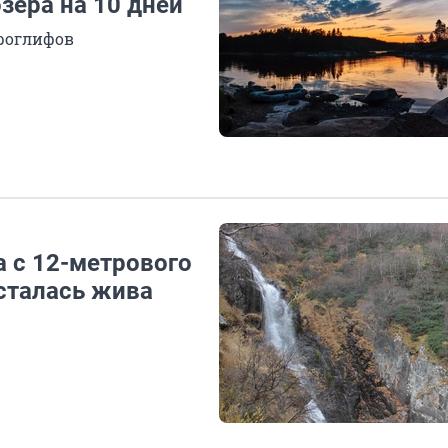
озера на 10 дней
троглифов
а с 12-метрового
сталась жива