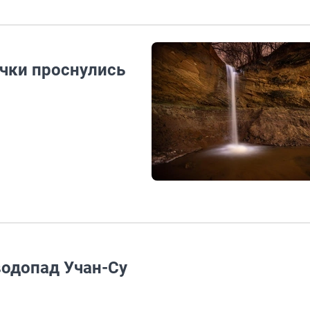
ячки проснулись
одопад Учан-Су