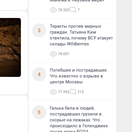
Манежа и «Музыка мира»
78 320
7
Теракты против мирных
3
граждан. Татьяна Ким
ответила, почему ВСУ атакует
склады Wildberries
78 007
Погибшие и пострадавшие.
4
Что известно о взрыве в
центре Москвы
77 392
215
Галька била в людей,
5
пострадавших грузили в
скорые на лежаках. Что
происходило в Геленджике
после атаки БПЛА