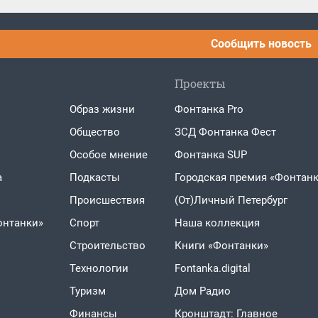
Сообщить новость
Проекты
Образ жизни
Фонтанка Pro
Общество
ЗСД Фонтанка Фест
Особое мнение
Фонтанка SUP
а
Подкасты
Городская премия «Фонтанк
Проиcшествия
(От)Личный Петербург
онтанки»
Спорт
Наша коллекция
Строительство
Книги «Фонтанки»
Технологии
Fontanka.digital
Туризм
Дом Радио
Финансы
Кронштадт: Главное