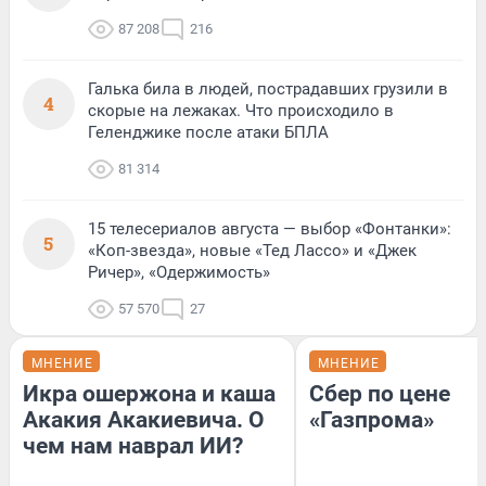
87 208
216
Галька била в людей, пострадавших грузили в
4
скорые на лежаках. Что происходило в
Геленджике после атаки БПЛА
81 314
15 телесериалов августа — выбор «Фонтанки»:
5
«Коп-звезда», новые «Тед Лассо» и «Джек
Ричер», «Одержимость»
57 570
27
МНЕНИЕ
МНЕНИЕ
Икра ошержона и каша
Сбер по цене
Акакия Акакиевича. О
«Газпрома»
чем нам наврал ИИ?