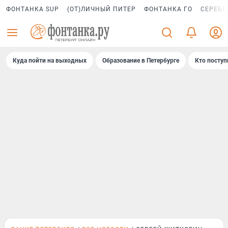
ФОНТАНКА SUP
(ОТ)ЛИЧНЫЙ ПИТЕР
ФОНТАНКА ГО
СЕРЕБР
Куда пойти на выходных
Образование в Петербурге
Кто поступ