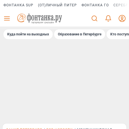
ФОНТАНКА SUP
(ОТ)ЛИЧНЫЙ ПИТЕР
ФОНТАНКА ГО
СЕРЕБР
Куда пойти на выходных
Образование в Петербурге
Кто поступ