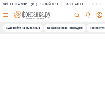
ФОНТАНКА SUP
(ОТ)ЛИЧНЫЙ ПИТЕР
ФОНТАНКА ГО
СЕРЕБР
Куда пойти на выходных
Образование в Петербурге
Кто поступ