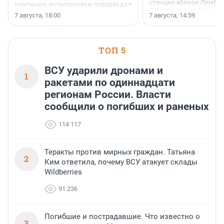
станции вблизи Лембол
компании, испытаниях и поводах для
Раздолинского озёр, а 
осторожного оптимизма.
7 августа, 18:00
7 августа, 14:59
недалеко от Большого Т
водопада.
ТОП 5
ВСУ ударили дронами и
1
ракетами по одиннадцати
регионам России. Власти
сообщили о погибших и раненых
114 117
Теракты против мирных граждан. Татьяна
2
Ким ответила, почему ВСУ атакует склады
Wildberries
91 236
Погибшие и пострадавшие. Что известно о
3