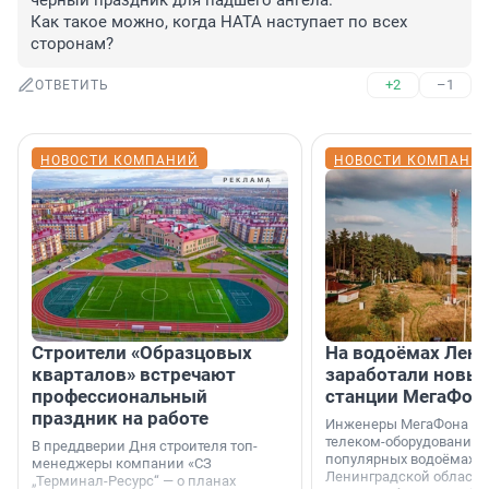
черный праздник для падшего ангела.

Как такое можно, когда НАТА наступает по всех 
сторонам?
+2
–1
ОТВЕТИТЬ
НОВОСТИ КОМПАНИЙ
НОВОСТИ КОМПАНИ
Строители «Образцовых
На водоёмах Лен
кварталов» встречают
заработали новы
профессиональный
станции МегаФон
праздник на работе
Инженеры МегаФона ус
телеком-оборудование 
В преддверии Дня строителя топ-
популярных водоёмах
менеджеры компании «СЗ
Ленинградской области
„Терминал-Ресурс“ — о планах