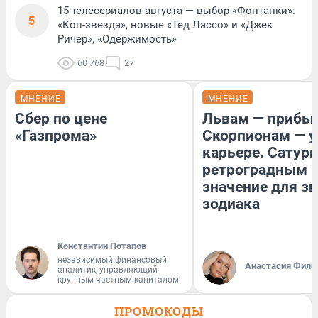
15 телесериалов августа — выбор «Фонтанки»:
5
«Коп-звезда», новые «Тед Лассо» и «Джек
Ричер», «Одержимость»
60 768
27
МНЕНИЕ
МНЕНИЕ
Сбер по цене
Львам — прибыл
«Газпрома»
Скорпионам — у
карьере. Сатурн
ретроградным 
значение для з
зодиака
Константин Потапов
независимый финансовый
Анастасия Фили
аналитик, управляющий
крупным частным капиталом
ПРОМОКОДЫ