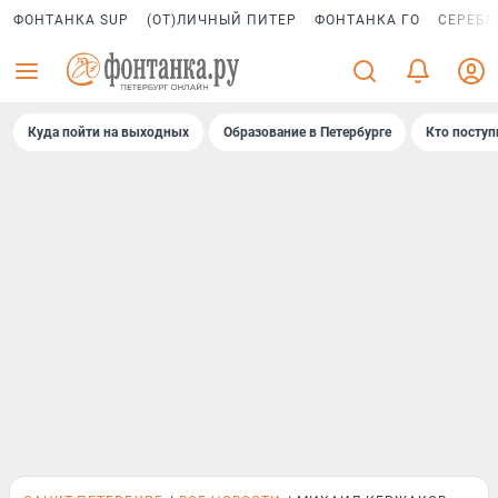
ФОНТАНКА SUP
(ОТ)ЛИЧНЫЙ ПИТЕР
ФОНТАНКА ГО
СЕРЕБР
Куда пойти на выходных
Образование в Петербурге
Кто поступ