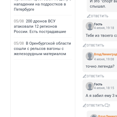
И это "спорт 
нападении на подростков в
слышал.
Петербурге
ОТВЕТИТЬ
05/08
200 дронов ВСУ
Гость
атаковали 12 регионов
4 июня, 19:18
России. Есть пострадавшие
Тебе из твоего 
05/08
В Оренбургской области
ОТВЕТИТЬ
сошли с рельсов вагоны с
железорудным материалом
ВладЛенингра
4 июня, 19:08
точно легенда?
ОТВЕТИТЬ
Гость
4 июня, 18:15
А я забил ему 3 
ОТВЕТИТЬ
1
ВладЛенинг