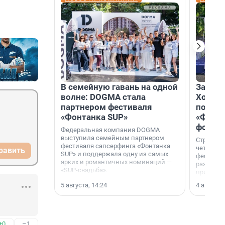
В семейную гавань на одной
Зажгли
волне: DOGMA стала
Холдин
партнером фестиваля
посети
«Фонтанка SUP»
«Фонта
фотоз
Федеральная компания DOGMA
выступила семейным партнером
Строител
фестиваля сапсерфинга «Фонтанка
четверты
равить
SUP» и поддержала одну из самых
фестивал
ярких и романтичных номинаций —
раз комп
«SUP-свадьба».
привезти
и подари
5 августа, 14:24
4 августа,
посетите
необычно
+0
–1