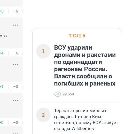
+5
–6
ТОП 5
го 
ВСУ ударили
1
+4
–6
дронами и ракетами
по одиннадцати
регионам России.
Власти сообщили о
погибших и раненых
+1
–0
99 654
Теракты против мирных
2
граждан. Татьяна Ким
ответила, почему ВСУ атакует
+0
–0
склады Wildberries