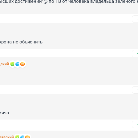
высших достижений"@ по ТВ от человека владельца зелёного 
схрона не объяснить
дский
мяча
радский