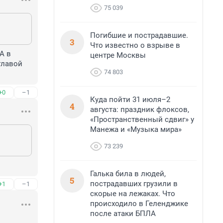
75 039
Погибшие и пострадавшие.
3
Что известно о взрыве в
 в 
центре Москвы
лавой 
74 803
+0
–1
Куда пойти 31 июля–2
4
августа: праздник флоксов,
«Пространственный сдвиг» у
Манежа и «Музыка мира»
73 239
Галька била в людей,
5
пострадавших грузили в
+1
–1
скорые на лежаках. Что
происходило в Геленджике
после атаки БПЛА