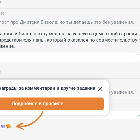
4
:49
ост про Дмитрия Бивола, но ты делаешь это без уважения.
аповый билет, а отцу медаль за успехи в цементной отрасли. А
представителя папы, который оказался по совместительству г
ажение.
5
:49
награды за комментарии и другие задания!
ост про Дмитрия Бивола, но ты делаешь это без уважения.
Подробнее в профиле
ою жену, а я приказываю.