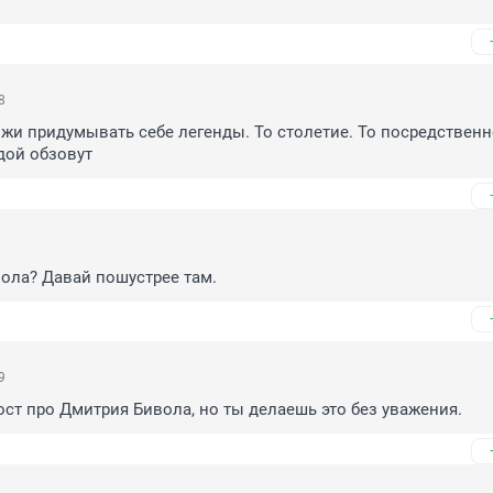
8
жи придумывать себе легенды. То столетие. То посредственно
дой обзовут
вола? Давай пошустрее там.
9
ст про Дмитрия Бивола, но ты делаешь это без уважения.