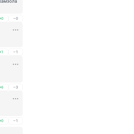
камзола 
+0
–0
+1
–1
+6
–3
+0
–1