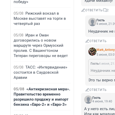
Удачи Михаилу!
победу»
ОТВЕТИТЬ
2
05/08
Рижский вокзал в
Москве выставят на торги в
Гость
четвертый раз
4 июня, 21:3
Неудачник не 
05/08
Иран и Оман
договорились о новом
ОТВЕТИТЬ
маршруте через Ормузский
Mark_Antony
пролив. С Вашингтоном
5 июня, 03:0
Тегеран переговоры не ведет
Гость
4 июня, 21
05/08
ТАСС: «Интервидение»
Неудачник не
состоится в Саудовской
Аравии
Это ты верно 
05/08
«Антикризисная мера».
ОТВЕТИТЬ
Правительство временно
Гость
разрешило продажу и импорт
4 июня, 19:40
бензина «Евро-2» и «Евро-3»
А у него есть ли
Или как младшег