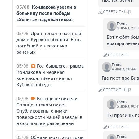
Пропал зенит.
05/08
Кондакова увезли в
ОТВЕТИТЬ
1
больницу после победы
«Зенита» над «Балтикой»
Гость
4 июня, 21:5
05/08
Дрон попал в частный
Вот любят бом
дом в Курской области. Есть
вратаря леген
погибший и несколько
раненых
ОТВЕТИТЬ
Гость
05/08
Гол бывшего, травма
4 июня, 20:44
Кондакова и нервная
Где пост про Би
концовка: «Зенит» начал
Кубок с победы
ОТВЕТИТЬ
3
05/08
Вы еще не видели
Гость
Солнце в таком виде.
5 июня, 00:4
Опубликованы снимки
Ты просишь по
поверхности нашей звезды в
высочайшем разрешении
ОТВЕТИТЬ
05/08
Обмани мозг: этот трюк
Гость