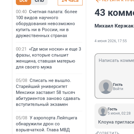
Все
СПБ
24 часа
ПЕРЕЙТИ К ПУ
43 комм
00:40
Счетная палата: более
100 видов научного
оборудования невозможно
Михаил Кержако
купить ни в России, ни в
дружественных странах
4 июня 2026, 17:55
00:21
«Где мои носки» и еще 3
фразы, которые слышит
женщина, ставшая матерью
для своего мужа
05/08
Списать не вышло.
Гость
Старейший университет
Войти
Мексики заставит 58 тысяч
абитуриентов заново сдавать
вступительный экзамен
Гость
5 июня, 02:28
05/08
У аэропорта Лейпцига
Клоуна приглас
обнаружили дрон со
взрывчаткой. Глава МВД
ОТВЕТИТЬ