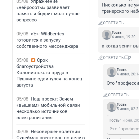
05/08
Упражнение
Нисколько не ум
«нейросоты» развивает
тренерского наб
память и бодрит мозг лучше
эспрессо
ОТВЕТИТЬ
Гость
05/08
«Ъ»: Wildberries
4 июня, 19:20
готовится к запуску
а когда зенит в
собственного мессенджера
ОТВЕТИТЬ
2
05/08
Срок
благоустройства
Гость
Колонистского пруда в
4 июня, 20:1
Пушкине сдвинулся на конец
Это "професси
августа
ОТВЕТИТЬ
05/08
Наш проект: Зачем
«вышкам» мобильной связи
Гость
5 июня, 02:2
несколько источников
электропитания
Гость
4 июня, 20
05/08
Несовершеннолетний
Сулейман арестован по делу о