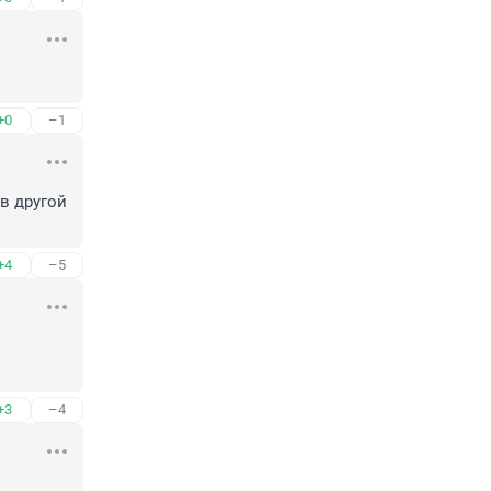
+0
–1
в другой 
+4
–5
+3
–4