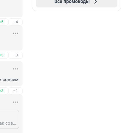
Все промокоды
+5
–4
+5
–3
к совсем
+3
–1
Это "профессиональный" спорт. Поэтому в ближайшей перспективе ну никак совсем