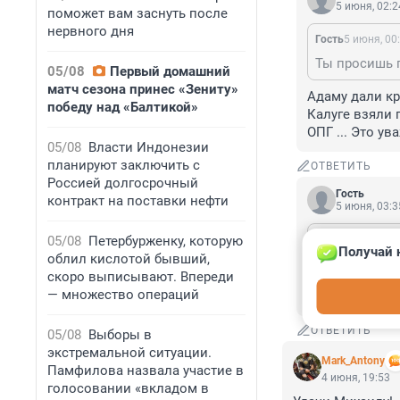
5 июня, 02:2
поможет вам заснуть после
нервного дня
Гость
5 июня, 00
Ты просишь п
05/08
Первый домашний
матч сезона принес «Зениту»
Адаму дали кр
победу над «Балтикой»
Калуге взяли 
ОПГ ... Это ув
05/08
Власти Индонезии
планируют заключить с
ОТВЕТИТЬ
Россией долгосрочный
Гость
контракт на поставки нефти
5 июня, 03:3
05/08
Петербурженку, которую
Гость
5 июня, 00
Получай 
облил кислотой бывший,
Ты просишь п
скоро выписывают. Впереди
— множество операций
Просишь ты св
ОТВЕТИТЬ
05/08
Выборы в
экстремальной ситуации.
Mark_Antony
Памфилова назвала участие в
4 июня, 19:53
голосовании «вкладом в