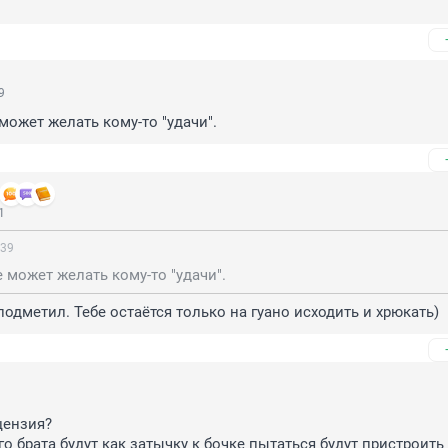
9
может желать кому-то "удачи".
1
:39
 может желать кому-то "удачи".
подметил. Тебе остаётся только на гуано исходить и хрюкать)
цензия?

о брата будут как затычку к бочке пытаться будут пристроить
