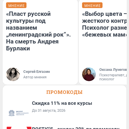
МНЕНИЕ
МНЕНИЕ
«Пласт русской
«Выбор цвета —
культуры под
жесткого контр
названием
Психолог разне
„ленинградский рок“».
«бежевых мам»
На смерть Андрея
Бурлаки
Оксана Лунегова
Сергей Елгазин
Психотерапевт, д
Автор мнения
психолог
ПРОМОКОДЫ
Скидка 11% на все курсы
До 31 августа, 2026