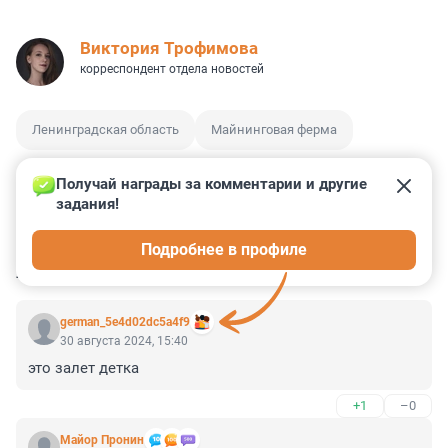
Виктория Трофимова
корреспондент отдела новостей
Ленинградская область
Майнинговая ферма
Получай награды за комментарии и другие 
задания!
6
13
3
2
1
Подробнее в профиле
КОММЕНТАРИИ
15
german_5e4d02dc5a4f9
30 августа 2024, 15:40
это залет детка
+1
–0
Майор Пронин