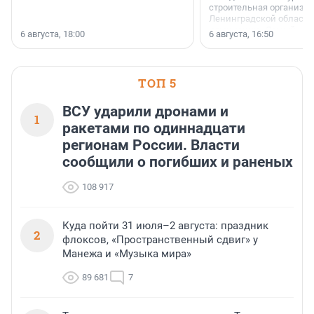
строительная организа
Ленинградской области 
номинации «Самый
6 августа, 18:00
6 августа, 16:50
клиентоориентированн
застройщик Ленинград
области».
ТОП 5
ВСУ ударили дронами и
1
ракетами по одиннадцати
регионам России. Власти
сообщили о погибших и раненых
108 917
Куда пойти 31 июля–2 августа: праздник
2
флоксов, «Пространственный сдвиг» у
Манежа и «Музыка мира»
89 681
7