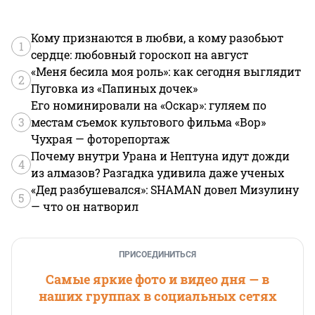
Кому признаются в любви, а кому разобьют
1
сердце: любовный гороскоп на август
«Меня бесила моя роль»: как сегодня выглядит
2
Пуговка из «Папиных дочек»
Его номинировали на «Оскар»: гуляем по
3
местам съемок культового фильма «Вор»
Чухрая — фоторепортаж
Почему внутри Урана и Нептуна идут дожди
4
из алмазов? Разгадка удивила даже ученых
«Дед разбушевался»: SHAMAN довел Мизулину
5
— что он натворил
ПРИСОЕДИНИТЬСЯ
Самые яркие фото и видео дня — в
наших группах в социальных сетях