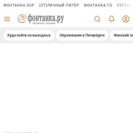
ФОНТАНКА SUP
(ОТ)ЛИЧНЫЙ ПИТЕР
ФОНТАНКА ГО
СЕРЕБР
Куда пойти на выходных
Образование в Петербурге
Финский за